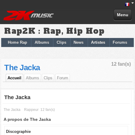
Menu
Rap2K : Rap, Hip Hop
Home Rap
Albums
Clips
News
Artistes
Forums
12 fan(s)
The Jacka
Accueil
Albums
Clips
Forum
The Jacka
The Jacka
Rappeur
12 fan(s)
A propos de The Jacka
Discographie