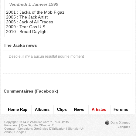
Vendredi 1 Janvier 1999
2001 : Jacka of the Mob Figaz
2005 : The Jack Artist
2006 : Jack of All Trades
2009 : Tear Gas U.S.
2010 : Broad Daylight
The Jacka news
Désolé, il n'y a aucun résultat pour le moment
Commentaires (Facebook)
Home Rap
Albums
Clips
News
Artistes
Forums
Copyright 2K14 © 2Kmusic.com™
Tous Droits
Dans D'autres
Réservés
. |
Que Signifie 2Kmusic ?
Langues
Contact - Conditions Générales D'Utilisation
|
Signaler Un
Abus
|
Google+