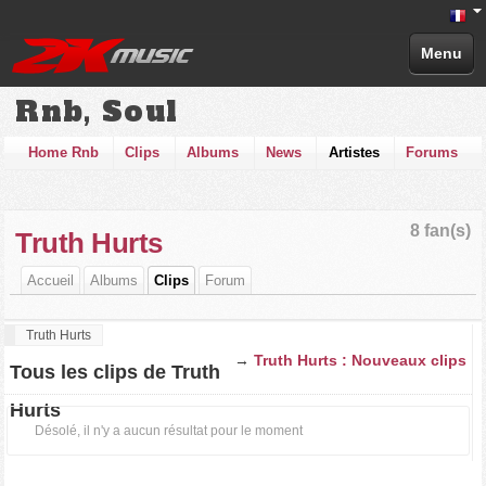
Menu
Rnb, Soul
Home Rnb
Clips
Albums
News
Artistes
Forums
8 fan(s)
Truth Hurts
Accueil
Albums
Clips
Forum
Truth Hurts
→
Truth Hurts : Nouveaux clips
Tous les clips de Truth
Hurts
Désolé, il n'y a aucun résultat pour le moment