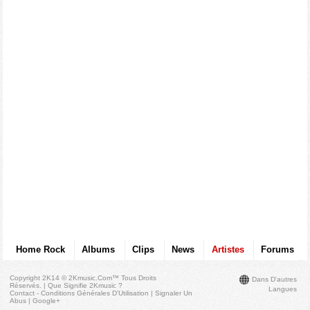
Home Rock
Albums
Clips
News
Artistes
Forums
Copyright 2K14 © 2Kmusic.com™
Tous Droits
Dans D'autres
Réservés
. |
Que Signifie 2Kmusic ?
Langues
Contact - Conditions Générales D'Utilisation
|
Signaler Un
Abus
|
Google+