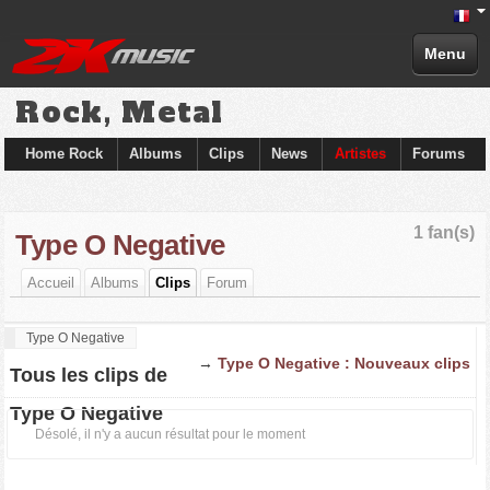
Menu
Rock, Metal
Home Rock
Albums
Clips
News
Artistes
Forums
1 fan(s)
Type O Negative
Accueil
Albums
Clips
Forum
Type O Negative
→
Type O Negative : Nouveaux clips
Tous les clips de
Type O Negative
Désolé, il n'y a aucun résultat pour le moment