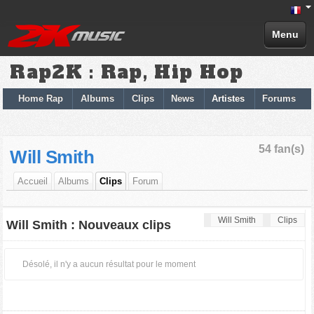
Menu
Rap2K : Rap, Hip Hop
Home Rap
Albums
Clips
News
Artistes
Forums
54 fan(s)
Will Smith
Accueil
Albums
Clips
Forum
Will Smith
Clips
Will Smith : Nouveaux clips
Désolé, il n'y a aucun résultat pour le moment