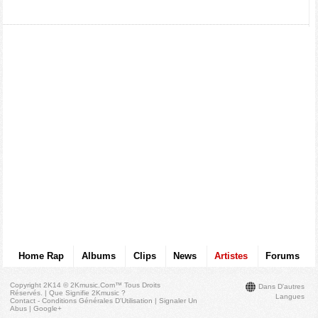
Home Rap
Albums
Clips
News
Artistes
Forums
Copyright 2K14 © 2Kmusic.com™
Tous Droits
Dans D'autres
Réservés
. |
Que Signifie 2Kmusic ?
Langues
Contact - Conditions Générales D'Utilisation
|
Signaler Un
Abus
|
Google+