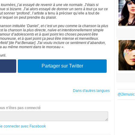
s tournées, j’ai essayé de revenir à une vie normale. J’étais si
ue si bizarre. J’ai alors essayé de donner un sens à tout ça sur ce
ut sonner ‘profond’, l’artiste a tenu à préciser qu’elle a tout de
 lequel on peut prendre du plaisir.
hanson intitulée ‘Daniel’, et c’est un peu comme la chanson la plus
est la chanson la plus directe, naïve et intentionnellement simple
d’amour d’adolescents et à quel point les choses peuvent être
ureuse, et à quel point ça peut être intense et merveilleux.
ield’ [de Pat Benatar]. J'ai voulu inclure ce sentiment d’abandon,
ut ça au même moment dans le morceau ».
ril.
Partager sur Twitter
Dans d'autres langues
@2kmusic
ous n'êtes pas connecté
Se connecter avec Facebook