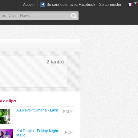
Accueil
Se connecter avec Facebook
Se connecter
2 fan(s)
x clips
Au Revoir Simone -
Lark
FOLK
Kat Dahlia -
Friday Night
POP
Majic