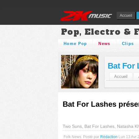
Accueil
Pop, Electro & 
Home Pop
News
Clips
Bat For
Accueil
Bat For Lashes prése
Two Suns, Bat For Lashes, Natasha K
Folk News
Posté par
Rédaction
Lun 13 Avr 