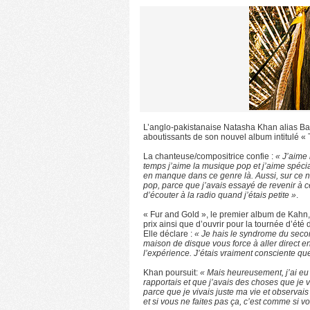
L’anglo-pakistanaise Natasha Khan alias Bat
aboutissants de son nouvel album intitulé «
La chanteuse/compositrice confie :
« J’aime
temps j’aime la musique pop et j’aime spéc
en manque dans ce genre là. Aussi, sur ce n
pop, parce que j’avais essayé de revenir à c
d’écouter à la radio quand j’étais petite »
.
« Fur and Gold », le premier album de Kahn, l
prix ainsi que d’ouvrir pour la tournée d’été
Elle déclare :
« Je hais le syndrome du seco
maison de disque vous force à aller direct en
l’expérience. J’étais vraiment consciente qu
Khan poursuit:
« Mais heureusement, j’ai eu
rapportais et que j’avais des choses que je 
parce que je vivais juste ma vie et observais 
et si vous ne faites pas ça, c’est comme si 