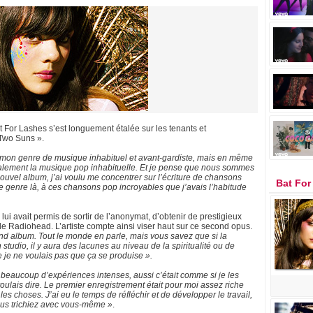
 For Lashes s’est longuement étalée sur les tenants et
 Two Suns ».
 mon genre de musique inhabituel et avant-gardiste, mais en même
ialement la musique pop inhabituelle. Et je pense que nous sommes
ouvel album, j’ai voulu me concentrer sur l’écriture de chansons
Bat For
e genre là, à ces chansons pop incroyables que j’avais l’habitude
ui avait permis de sortir de l’anonymat, d’obtenir de prestigieux
 de Radiohead. L’artiste compte ainsi viser haut sur ce second opus.
nd album. Tout le monde en parle, mais vous savez que si la
 studio, il y aura des lacunes au niveau de la spiritualité ou de
e je ne voulais pas que ça se produise ».
 beaucoup d’expériences intenses, aussi c’était comme si je les
voulais dire. Le premier enregistrement était pour moi assez riche
les choses. J’ai eu le temps de réfléchir et de développer le travail,
vous trichiez avec vous-même »
.