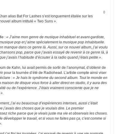
0
han alias Bat For Lashes s’est longuement étalée sur les
nouvel album intitulé « Two Suns ».
ie :
« J’aime mon genre de musique inhabituel et avant-gardiste,
usique pop et j’aime spécialement la musique pop inhabituelle.
 manque dans ce genre là. Aussi, sur ce nouvel album, j’ai voulu
 chansons pop, parce que j’avais essayé de revenir à ce genre là, à
e j’avais l’habitude d’écouter à la radio quand j’étais petite »
.
bum de Kahn, lui avait permis de sortir de l’anonymat, d’obtenir de
rir pour la tournée d’été de Radiohead. L’artiste compte ainsi viser
éclare :
« Je hais le syndrome du second album. Tout le monde en
 maison de disque vous force à aller direct en studio, il y aura des
alité ou de l’expérience. J’étais vraiment consciente que je ne
 ».
ment, j’ai eu beaucoup d’expériences intenses, aussi c’était
ue j’avais des choses que je voulais dire. Le premier
ssez riche parce que je vivais juste ma vie et observais les choses.
de développer le travail, et si vous ne faites pas ça, c’est comme si
»
.
d j’ai fini les tournées, j’ai essayé de revenir à une vie normale.