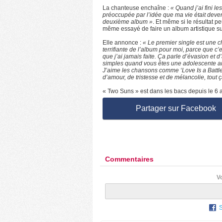
La chanteuse enchaîne :
« Quand j’ai fini le
préoccupée par l’idée que ma vie était deven
deuxième album »
. Et même si le résultat pe
même essayé de faire un album artistique sur
Elle annonce :
« Le premier single est une c
terrifiante de l’album pour moi, parce que c’
que j’ai jamais faite. Ça parle d’évasion et 
simples quand vous êtes une adolescente amo
J’aime les chansons comme ‘Love Is a Battlef
d’amour, de tristesse et de mélancolie, to
« Two Suns » est dans les bacs depuis le 6 av
Partager sur Facebook
Commentaires
V