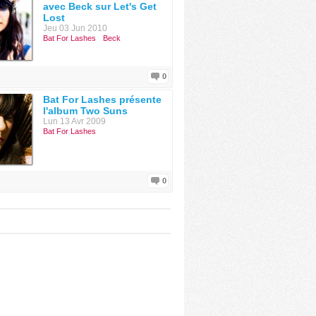
avec Beck sur Let's Get
Lost
Jeu 03 Jun 2010
Bat For Lashes
Beck
0
Bat For Lashes présente
l'album Two Suns
Lun 13 Avr 2009
Bat For Lashes
0