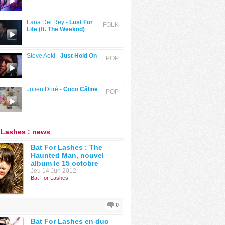
Lana Del Rey -
Lust For
FOLK
Life (ft. The Weeknd)
Steve Aoki -
Just Hold On
POP
Julien Doré -
Coco Câline
POP
 Lashes : news
Bat For Lashes : The
Haunted Man, nouvel
album le 15 octobre
Jeu 14 Jun 2012
Bat For Lashes
0
Bat For Lashes en duo