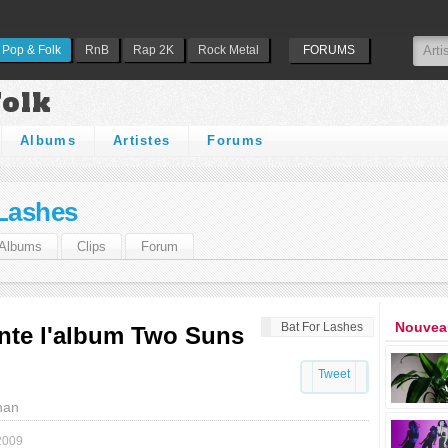
Pop & Folk
RnB
Rap 2K
Rock Metal
FORUMS
Folk
Albums
Artistes
Forums
 Lashes
Albums
Clips
Forum
Nouveau
Bat For Lashes
nte l'album Two Suns
Tweet
han
2009