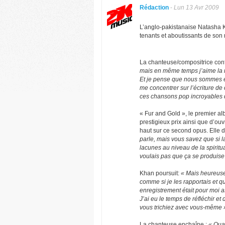
Rédaction
-
Lun 13 Avr 2009
L’anglo-pakistanaise Natasha K
tenants et aboutissants de son 
La chanteuse/compositrice conf
mais en même temps j’aime la m
Et je pense que nous sommes en
me concentrer sur l’écriture de
ces chansons pop incroyables qu
« Fur and Gold », le premier al
prestigieux prix ainsi que d’ouv
haut sur ce second opus. Elle d
parle, mais vous savez que si la
lacunes au niveau de la spiritu
voulais pas que ça se produise
Khan poursuit:
« Mais heureuse
comme si je les rapportais et q
enregistrement était pour moi a
J’ai eu le temps de réfléchir et 
vous trichiez avec vous-même 
La chanteuse enchaîne :
« Quan