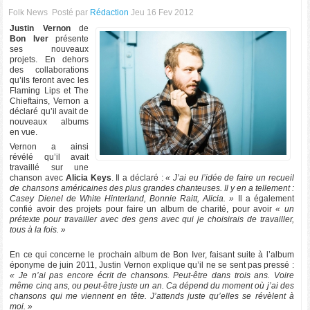
Folk News
Posté par
Rédaction
Jeu 16 Fev 2012
Justin Vernon
de
Bon Iver
présente
ses nouveaux
projets. En dehors
des collaborations
qu’ils feront avec les
Flaming Lips et The
Chieftains, Vernon a
déclaré qu’il avait de
nouveaux albums
en vue.
Vernon a ainsi
révélé qu’il avait
travaillé sur une
chanson avec
Alicia Keys
. Il a déclaré :
« J’ai eu l’idée de faire un recueil
de chansons américaines des plus grandes chanteuses. Il y en a tellement :
Casey Dienel de White Hinterland, Bonnie Raitt, Alicia. »
Il a également
confié avoir des projets pour faire un album de charité, pour avoir
« un
prétexte pour travailler avec des gens avec qui je choisirais de travailler,
tous à la fois. »
En ce qui concerne le prochain album de Bon Iver, faisant suite à l’album
éponyme de juin 2011, Justin Vernon explique qu’il ne se sent pas pressé :
« Je n’ai pas encore écrit de chansons. Peut-être dans trois ans. Voire
même cinq ans, ou peut-être juste un an. Ca dépend du moment où j’ai des
chansons qui me viennent en tête. J’attends juste qu’elles se révèlent à
moi. »