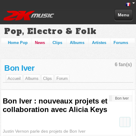
Menu
Pop, Electro & Folk
Home Pop
News
Clips
Albums
Artistes
Forums
6 fan(s)
Bon Iver
Accueil
Albums
Clips
Forum
Bon Iver
Bon Iver : nouveaux projets et
collaboration avec Alicia Keys
Justin Vernon parle des projets de Bon Iver