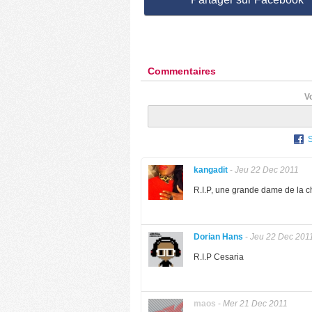
Commentaires
V
kangadit
-
Jeu 22 Dec 2011
R.I.P, une grande dame de la c
Dorian Hans
-
Jeu 22 Dec 201
R.I.P Cesaria
maos
-
Mer 21 Dec 2011