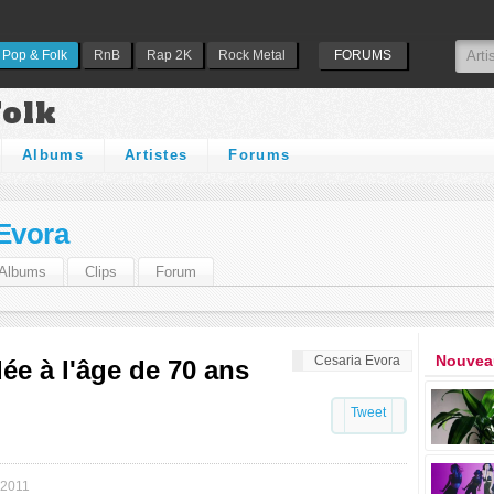
Pop & Folk
RnB
Rap 2K
Rock Metal
FORUMS
Folk
Albums
Artistes
Forums
Evora
Albums
Clips
Forum
Nouveau
Cesaria Evora
ée à l'âge de 70 ans
Tweet
 2011