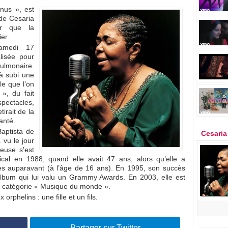
 nus », est
 de Cesaria
er que la
er.
amedi 17
alisée pour
pulmonaire.
jà subi une
le que l’on
», du fait
spectacles,
irait de la
anté.
Baptista de
Cesaria
 vu le jour
teuse s'est
al en 1988, quand elle avait 47 ans, alors qu’elle a
 auparavant (à l’âge de 16 ans). En 1995, son succès
lbum qui lui valu un Grammy Awards. En 2003, elle est
a catégorie « Musique du monde ».
orphelins : une fille et un fils.
Partager sur Twitter