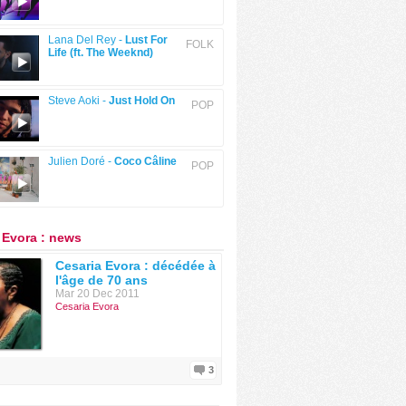
Lana Del Rey -
Lust For
FOLK
Life (ft. The Weeknd)
Steve Aoki -
Just Hold On
POP
Julien Doré -
Coco Câline
POP
 Evora : news
Cesaria Evora : décédée à
l'âge de 70 ans
Mar 20 Dec 2011
Cesaria Evora
3