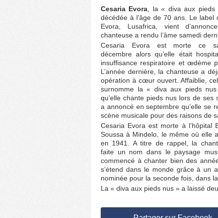
Cesaria Evora
, la « diva aux pieds
décédée à l’âge de 70 ans. Le label
Evora, Lusafrica, vient d’annonc
chanteuse a rendu l’âme samedi derni
Cesaria Evora est morte ce s
décembre alors qu’elle était hospit
insuffisance respiratoire et œdème 
L’année dernière, la chanteuse a dé
opération à cœur ouvert. Affaiblie, cel
surnomme la « diva aux pieds nus 
qu’elle chante pieds nus lors de ses 
a annoncé en septembre qu’elle se ret
scène musicale pour des raisons de s
Cesaria Evora est morte à l’hôpital 
Soussa à Mindelo, le même où elle a
en 1941. A titre de rappel, la chan
faite un nom dans le paysage music
commencé à chanter bien des années
s’étend dans le monde grâce à un a
nominée pour la seconde fois, dans l
La « diva aux pieds nus » a laissé deux 
Partager sur Facebook