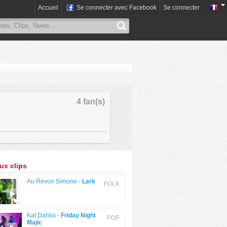
Accueil
Se connecter avec Facebook
Se connecter
4 fan(s)
x clips
Au Revoir Simone -
Lark
FOLK
Kat Dahlia -
Friday Night
POP
Majic