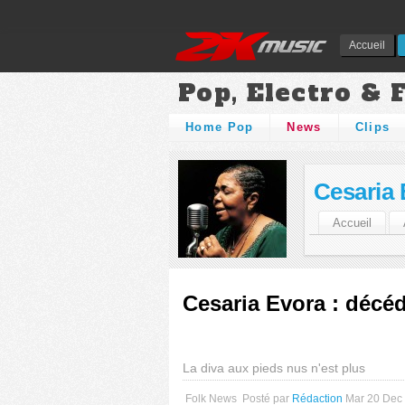
Accueil
Pop, Electro & 
Home Pop
News
Clips
Cesaria 
Accueil
Cesaria Evora : décéd
La diva aux pieds nus n'est plus
Folk News
Posté par
Rédaction
Mar 20 Dec