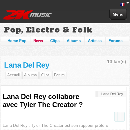
Menu
Pop, Electro & Folk
Home Pop
News
Clips
Albums
Artistes
Forums
13 fan(s)
Lana Del Rey
Accueil
Albums
Clips
Forum
Lana Del Rey
Lana Del Rey collabore
avec Tyler The Creator ?
Lana Del Rey : Tyler The Creator est son rappeur préféré