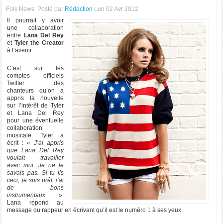
Folk News
Posté par
Rédaction
Lun 02 Avr 2012
Il pourrait y avoir
une collaboration
entre
Lana Del Rey
et
Tyler the Creator
à l’avenir.
C’est sur les
comptes officiels
Twitter des
chanteurs qu’on a
appris la nouvelle
sur l’intérêt de Tyler
et Lana Del Rey
pour une éventuelle
collaboration
musicale. Tyler a
écrit :
« J’ai appris
que Lana Del Rey
voulait travailler
avec moi. Je ne le
savais pas. Si tu lis
ceci, je suis prêt, j’ai
de bons
instrumentaux »
.
Lana répond au
message du rappeur en écrivant qu’il est le numéro 1 à ses yeux.