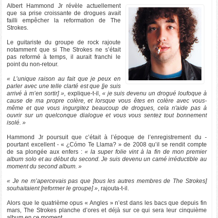
Albert Hammond Jr révèle actuellement
que sa prise croissante de drogues avait
failli empêcher la reformation de The
Strokes.
Le guitariste du groupe de rock rajoute
notamment que si The Strokes ne s’était
pas reformé à temps, il aurait franchi le
point du non-retour.
« L’unique raison au fait que je peux en
parler avec une telle clarté est que [je suis
arrivé à m’en sortir] »,
explique-t-il,
« je suis devenu un drogué loufoque à
cause de ma propre colère, et lorsque vous êtes en colère avec vous-
même et que vous ingurgitez beaucoup de drogues, cela n'aide pas à
ouvrir sur un quelconque dialogue et vous vous sentez tout bonnement
isolé. »
Hammond Jr poursuit que c’était à l’époque de l’enregistrement du -
pourtant excellent - « ¿Cómo Te Llama? » de 2008 qu’il se rendit compte
de sa plongée aux enfers :
« la super folie vint à la fin de mon premier
album solo et au début du second. Je suis devenu un camé irréductible au
moment du second album. »
« Je ne m’apercevais pas que [tous les autres membres de The Strokes]
souhaitaient [reformer le groupe] »
, rajouta-t-il.
Alors que le quatrième opus « Angles » n’est dans les bacs que depuis fin
mars, The Strokes planche d’ores et déjà sur ce qui sera leur cinquième
album en ce moment.