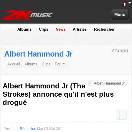
Menu
Albums
Clips
News
Artistes
Rechercher
2 fan(s)
Albert Hammond Jr
Accueil
Albums
Clips
Forum
Albert Hammond Jr
Albert Hammond Jr (The
Strokes) annonce qu'il n'est plus
drogué
Posté par
Rédaction
Mar 03 Mai 2011