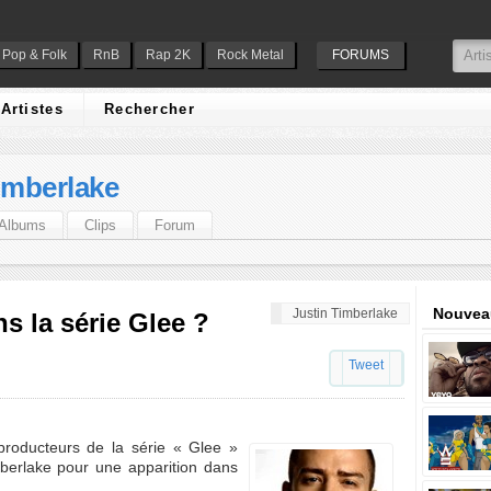
Pop & Folk
RnB
Rap 2K
Rock Metal
FORUMS
Artistes
Rechercher
imberlake
Albums
Clips
Forum
Nouveau
Justin Timberlake
s la série Glee ?
Tweet
producteurs de la série « Glee »
imberlake pour une apparition dans