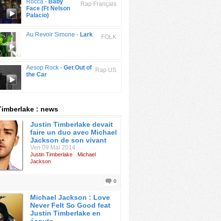
Rocca -
Baby
Rap Français
Face (Ft Nelson
Palacio)
Au Revoir Simone -
Lark
FOLK
Aesop Rock -
Get Out of
Rap US
the Car
Timberlake : news
Justin Timberlake devait
faire un duo avec Michael
Jackson de son vivant
Ven 09 Mai 2014
Justin Timberlake
Michael
Jackson
0
Michael Jackson : Love
Never Felt So Good feat
Justin Timberlake en