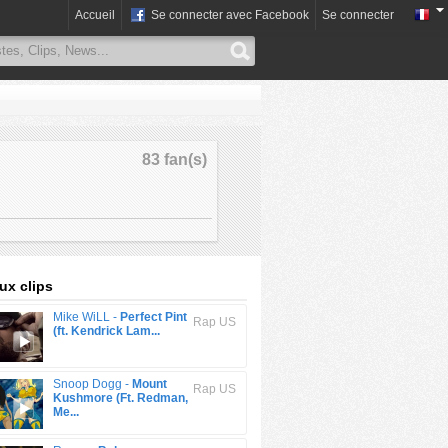
Accueil
Se connecter avec Facebook
Se connecter
83 fan(s)
x clips
Mike WiLL -
Perfect Pint
Rap US
(ft. Kendrick Lam...
Snoop Dogg -
Mount
Rap US
Kushmore (Ft. Redman,
Me...