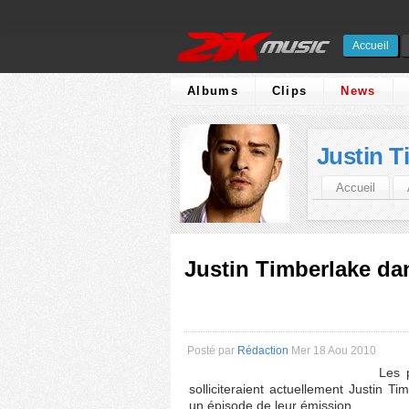
Accueil
Albums
Clips
News
Justin T
Accueil
Justin Timberlake dan
Posté par
Rédaction
Mer 18 Aou 2010
Les 
solliciteraient actuellement Justin T
un épisode de leur émission.