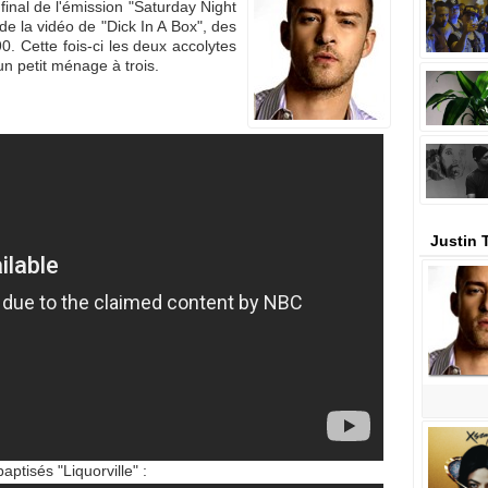
final de l'émission "Saturday Night
e la vidéo de "Dick In A Box", des
. Cette fois-ci les deux accolytes
un petit ménage à trois.
Justin 
ptisés "Liquorville" :