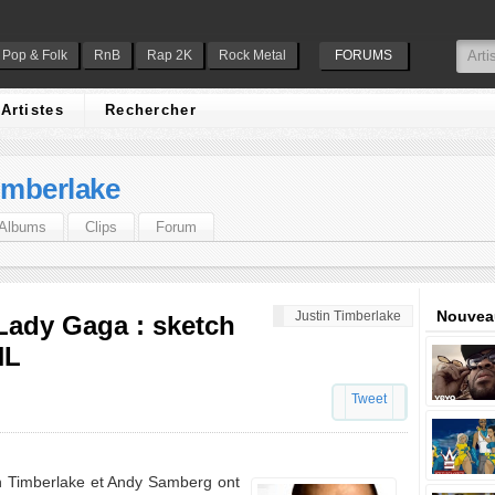
Pop & Folk
RnB
Rap 2K
Rock Metal
FORUMS
Artistes
Rechercher
imberlake
Albums
Clips
Forum
Nouveau
Justin Timberlake
 Lady Gaga : sketch
NL
Tweet
n Timberlake et Andy Samberg ont