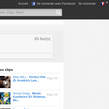
Accueil
Se connecter avec Facebook
Se connecter
83 fan(s)
x clips
Mike WiLL -
Perfect Pint
Rap US
(ft. Kendrick Lam...
Snoop Dogg -
Mount
Rap US
Kushmore (Ft. Redman,
Me...