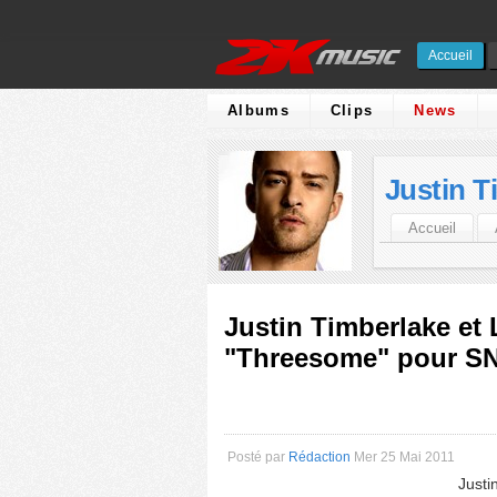
Accueil
Albums
Clips
News
Justin T
Accueil
Justin Timberlake et
"Threesome" pour S
Posté par
Rédaction
Mer 25 Mai 2011
Justi