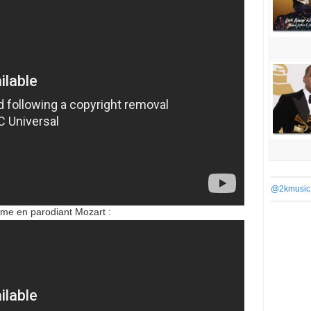
@2kmusic
me en parodiant Mozart :