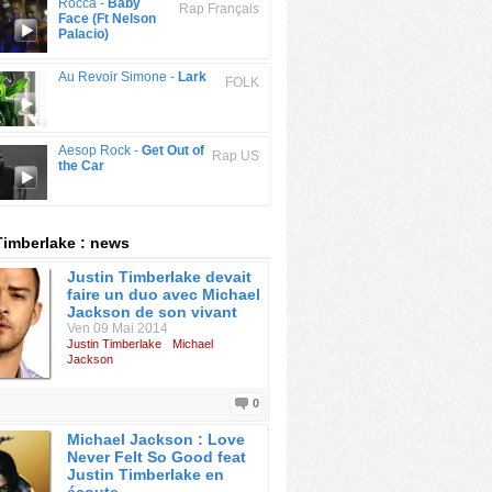
Rocca -
Baby
Rap Français
Face (Ft Nelson
Palacio)
Au Revoir Simone -
Lark
FOLK
Aesop Rock -
Get Out of
Rap US
the Car
Timberlake : news
Justin Timberlake devait
faire un duo avec Michael
Jackson de son vivant
Ven 09 Mai 2014
Justin Timberlake
Michael
Jackson
0
Michael Jackson : Love
Never Felt So Good feat
Justin Timberlake en