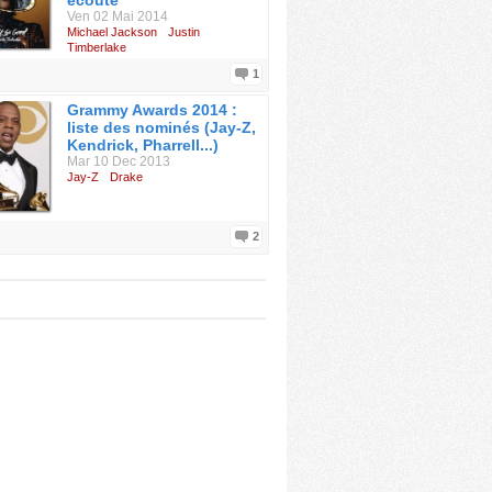
écoute
Ven 02 Mai 2014
Michael Jackson
Justin
Timberlake
1
Grammy Awards 2014 :
liste des nominés (Jay-Z,
Kendrick, Pharrell...)
Mar 10 Dec 2013
Jay-Z
Drake
2