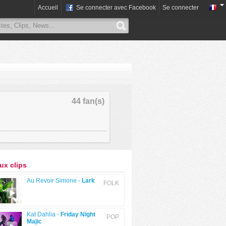
Accueil
Se connecter avec Facebook
Se connecter
44 fan(s)
x clips
Au Revoir Simone -
Lark
FOLK
Kat Dahlia -
Friday Night
POP
Majic