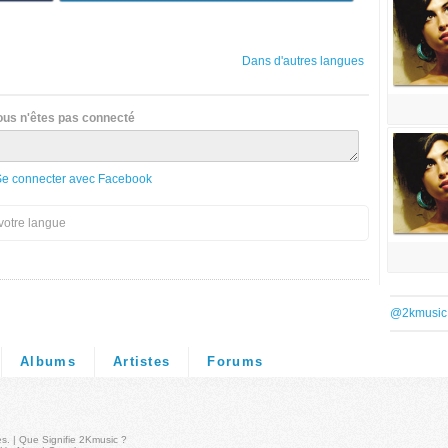
Dans d'autres langues
ous n'êtes pas connecté
Se connecter avec Facebook
votre langue
@2kmusic
Albums
Artistes
Forums
és
. |
Que Signifie 2Kmusic ?