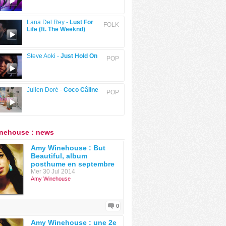
Lana Del Rey -
Lust For
FOLK
Life (ft. The Weeknd)
Steve Aoki -
Just Hold On
POP
Julien Doré -
Coco Câline
POP
nehouse : news
Amy Winehouse : But
Beautiful, album
posthume en septembre
Mer 30 Jul 2014
Amy Winehouse
0
Amy Winehouse : une 2e