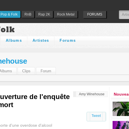
Pop & Folk
RnB
Rap 2K
Rock Metal
FORUMS
Folk
Albums
Artistes
Forums
nehouse
Albums
Clips
Forum
Nouveau
Amy Winehouse
verture de l'enquête
mort
Tweet
orte d'une overdose d'alcool