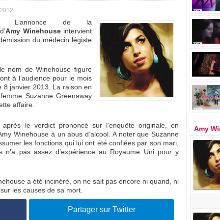
 2012
L’annonce de la
d’
Amy Winehouse
intervient
 démission du médecin légiste
le nom de Winehouse figure
ont à l’audience pour le mois
e 8 janvier 2013. La raison en
a femme Suzanne Greenaway
tte affaire.
près le verdict prononcé sur l’enquête originale, en
Amy Wi
 d’Amy Winehouse à un abus d’alcool. A noter que Suzanne
sumer les fonctions qui lui ont été confiées par son mari,
mais n’a pas assez d’expérience au Royaume Uni pour y
house a été incinéré, on ne sait pas encore ni quand, ni
sur les causes de sa mort.
Partager sur Twitter