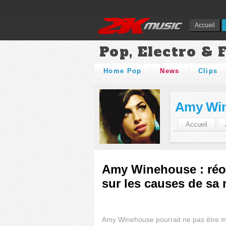
Accueil
Pop, Electro & 
Home Pop
News
Clips
Amy Wi
Accueil
Amy Winehouse : réou
sur les causes de sa 
Amy Winehouse pourrait ne pas être m