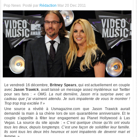
Pop News
Posté par
Rédaction
Mar 20 Dec 2011
Le vendredi 16 décembre,
Britney Spears
, qui est actuellement en couple
avec
Jason Trawick
, avait laissé un message assez mystérieux sur Twitter
pour ses fans :
« OMG. La nuit dernière, Jason m’a surprise avec un
cadeau que j’ai vraiment attendu. Je suis impatiente de vous le montrer !
Trop trop trop excitée !! »
Une source a révélé à Usmagazine.com que Jason Trawick aurait
demandé la main à sa chérie lors de son quarantième anniversaire. Et le
couple s’apprête à fêter leur engagement au Planet Hollywood à Las
Vegas. La source du site ajoute : «
C’est quelque chose qu’ils ont voulu
tous les deux, depuis longtemps. C’est une façon de solidifier leur famille.
Ils sont tous les deux très heureux et sont impatients de devenir mari et
femme. »