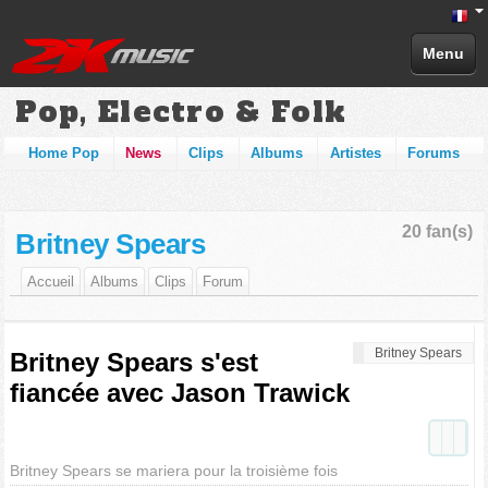
Menu
Pop, Electro & Folk
Home Pop
News
Clips
Albums
Artistes
Forums
20 fan(s)
Britney Spears
Accueil
Albums
Clips
Forum
Britney Spears
Britney Spears s'est
fiancée avec Jason Trawick
Britney Spears se mariera pour la troisième fois