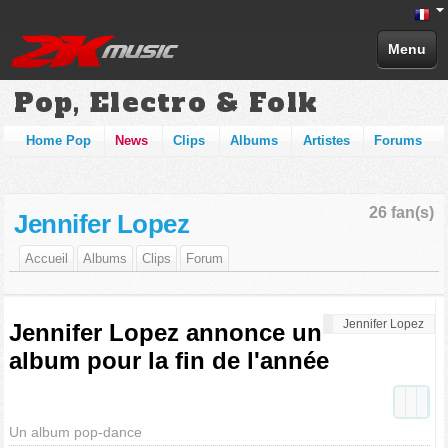
Menu
Pop, Electro & Folk
Home Pop
News
Clips
Albums
Artistes
Forums
26 fan(s)
Jennifer Lopez
Accueil
Albums
Clips
Forum
Jennifer Lopez
Jennifer Lopez annonce un
album pour la fin de l'année
Un album pop-dance