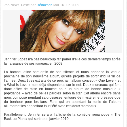
Pop News
Posté par
Rédaction
Mar 16 Jun 2009
Jennifer Lopez n’a pas beaucoup fait parler d’elle ces derniers temps après
la naissance de ses jumeaux en 2008.
La bombe latine sort enfin de son silence et nous annonce la venue
prochaine de son neuvième album, qu’elle projette de sortir d’ici la fin de
l’année. Deux titres extraits de ce prochain album concept « One Love » et
« What Is Love » sont déjà disponibles sur le net. Deux morceaux qui font
donc office de mise en bouche pour un album de bonne musique «
pop/dance » avec de belles paroles selon la star. Cet album encore sans
nom, composé pendant sa grossesse, entouré de mystère ne présage que
du bonheur pour les fans. Fans qui en attendant la sortie de l’album
allumeront les dancefloor tout l’été avec ces deux morceaux.
Parallèlement, Jennifer sera à l’affiche de la comédie romantique « The
Back-up Plan » qui sortira en janvier 2010.