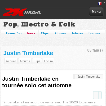
Menu
Pop, Electro & Folk
Home Pop
News
Clips
Albums
Artistes
Forums
83 fan(s)
Justin Timberlake
Accueil
Albums
Clips
Forum
Justin Timberlake
Justin Timberlake en
tournée solo cet automne
Timberlake fait un record de vente avec The 20/20 Experience