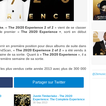
ke
, «
The 20/20 Experience 2 of 2
» vient de se classer
le premier «
The 20/20 Experience »
, sorti en début
terrir en première position pour deux albums de suite dans
ndScan, «
The 20/20 Experience 2 of 2
» a été vendu à
ine de sa sortie. Quant à «
The 20/20 Experience
», il a
remière semaine de sa sortie.
 les plus vendus cette année 2013 avec plus de 300 000
@2kmusic
Partager sur Twitter
20
Justin Timberlake - The 20/20
Experience: The Complete Experience
30 Sep 2013