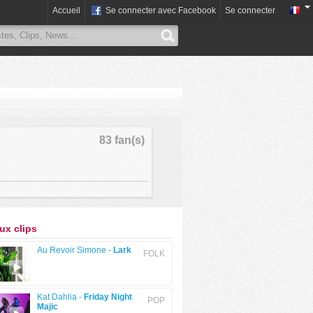
Accueil
Se connecter avec Facebook
Se connecter
83 fan(s)
x clips
Au Revoir Simone -
Lark
FOLK
Kat Dahlia -
Friday Night
POP
Majic