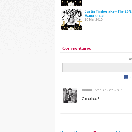
Justin Timberlake - The 20/
Experience
18 Mar 2013
Commentaires
V
#####
-
Ven 11 Oct 2013
C'méritée !