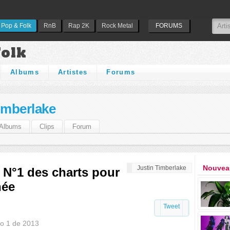
Pop & Folk
RnB
Rap 2K
Rock Metal
FORUMS
Folk
Albums
Artistes
Forums
imberlake
Albums
Clips
Forum
Nouveau
Justin Timberlake
 N°1 des charts pour
née
Tweet
ro 1 de 2013