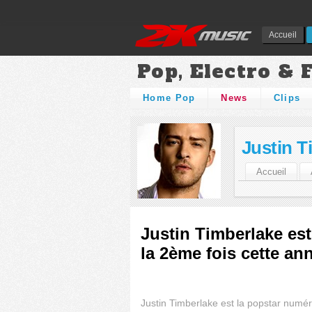
Accueil
Pop, Electro & 
Home Pop
News
Clips
Justin T
Accueil
Justin Timberlake est
la 2ème fois cette an
Justin Timberlake est la popstar numé