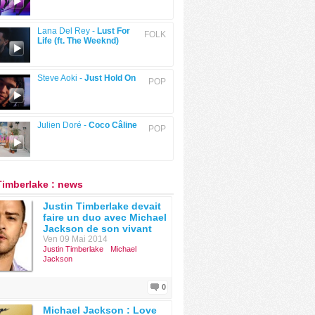
Lana Del Rey -
Lust For
FOLK
Life (ft. The Weeknd)
Steve Aoki -
Just Hold On
POP
Julien Doré -
Coco Câline
POP
Timberlake : news
Justin Timberlake devait
faire un duo avec Michael
Jackson de son vivant
Ven 09 Mai 2014
Justin Timberlake
Michael
Jackson
0
Michael Jackson : Love