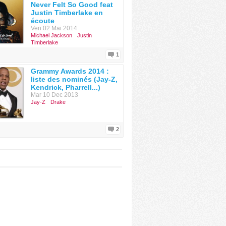
Never Felt So Good feat
Justin Timberlake en
écoute
Ven 02 Mai 2014
Michael Jackson
Justin
Timberlake
1
Grammy Awards 2014 :
liste des nominés (Jay-Z,
Kendrick, Pharrell...)
Mar 10 Dec 2013
Jay-Z
Drake
2