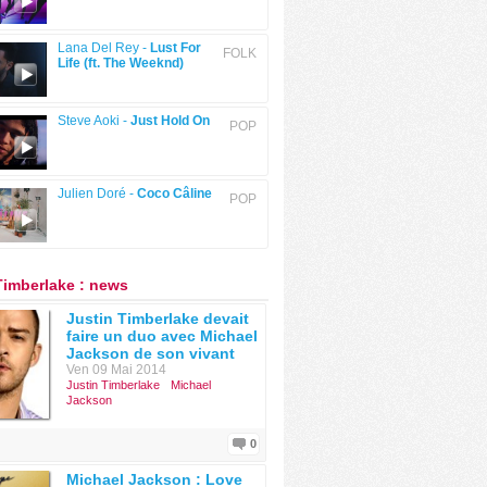
Lana Del Rey -
Lust For
FOLK
Life (ft. The Weeknd)
Steve Aoki -
Just Hold On
POP
Julien Doré -
Coco Câline
POP
Timberlake : news
Justin Timberlake devait
faire un duo avec Michael
Jackson de son vivant
Ven 09 Mai 2014
Justin Timberlake
Michael
Jackson
0
Michael Jackson : Love