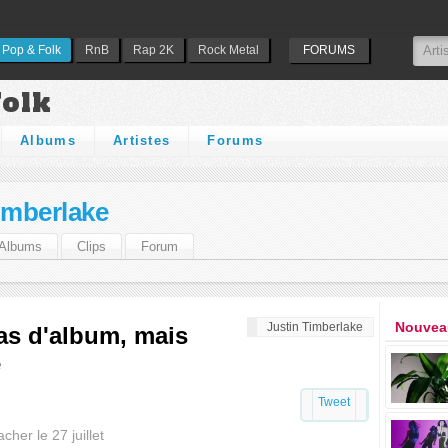
Pop & Folk
RnB
Rap 2K
Rock Metal
FORUMS
Folk
Albums
Artistes
Forums
imberlake
Albums
Clips
Forum
Nouveau
Justin Timberlake
pas d'album, mais
e
Tweet
cher le 27 juillet