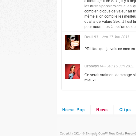
d'album (Future Sex..) il y a dé
les autres popstars actuelles, 
combien d'opus de valeur au fina
même si on compile les meilleur
qualité de Future Sex.. JT est b
pour nourrir les fans d'un ou de
Douii 93
-
Ven 17 Jun 2011
Pff il faut que je vois ce mec 
Groovy974
-
Jeu 16 Jun 2011
Ce serait vraiment dommage s'il 
mieux !
Home Pop
News
Clips
Copyright 2K14 © 2Kmusic.com™
Tous Droits Réserv