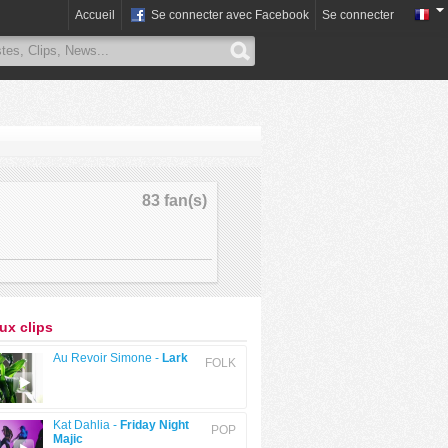
Accueil
Se connecter avec Facebook
Se connecter
83 fan(s)
x clips
Au Revoir Simone -
Lark
FOLK
Kat Dahlia -
Friday Night
POP
Majic