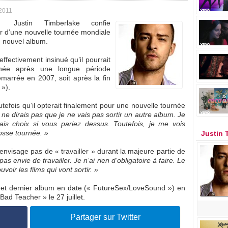
2011
Justin Timberlake confie
ur d’une nouvelle tournée mondiale
n nouvel album.
ffectivement insinué qu’il pourrait
née après une longue période
marrée en 2007, soit après la fin
 »).
efois qu’il opterait finalement pour une nouvelle tournée
e ne dirais pas que je ne vais pas sortir un autre album. Je
ais choix si vous pariez dessus. Toutefois, je me vois
osse tournée. »
Justin 
nvisage pas de « travailler » durant la majeure partie de
as envie de travailler. Je n’ai rien d’obligatoire à faire. Le
voir les films qui vont sortir. »
e et dernier album en date (« FutureSex/LoveSound ») en
Bad Teacher » le 27 juillet.
Partager sur Twitter