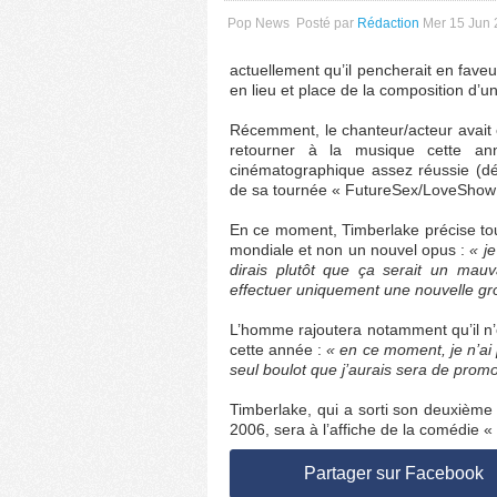
Pop News
Posté par
Rédaction
Mer 15 Jun 
actuellement qu’il pencherait en fave
en lieu et place de la composition d’u
Récemment, le chanteur/acteur avait e
retourner à la musique cette an
cinématographique assez réussie (dé
de sa tournée « FutureSex/LoveShow
En ce moment, Timberlake précise tout
mondiale et non un nouvel opus :
« j
dirais plutôt que ça serait un mauv
effectuer uniquement une nouvelle gr
L’homme rajoutera notamment qu’il n’e
cette année :
« en ce moment, je n’ai p
seul boulot que j’aurais sera de promou
Timberlake, qui a sorti son deuxièm
2006, sera à l’affiche de la comédie « 
Partager sur Facebook