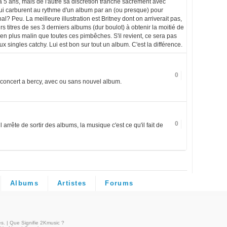
jà 5 ans, mais de l'autre sa discrétion tranche sacrément avec
qui carburent au rythme d'un album par an (ou presque) pour
l? Peu. La meilleure illustration est Britney dont on arriverait pas,
s titres de ses 3 derniers albums (dur boulot) à obtenir la moitié de
ien plus malin que toutes ces pimbêches. S'il revient, ce sera pas
ux singles catchy. Lui est bon sur tout un album. C'est la différence.
0
en concert a bercy, avec ou sans nouvel album.
0
arrête de sortir des albums, la musique c'est ce qu'il fait de
Albums
Artistes
Forums
és
. |
Que Signifie 2Kmusic ?