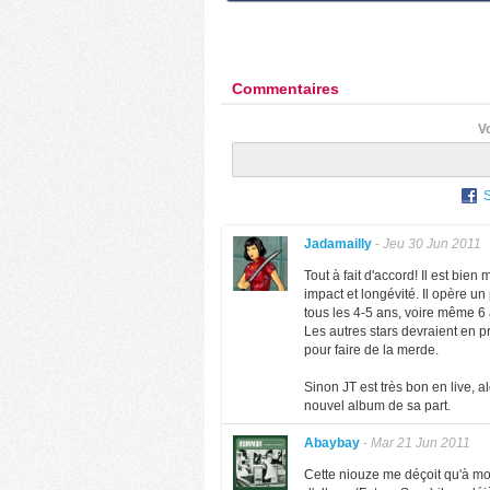
Commentaires
V
Jadamailly
-
Jeu 30 Jun 2011
Tout à fait d'accord! Il est bi
impact et longévité. Il opère u
tous les 4-5 ans, voire même 6 
Les autres stars devraient en pr
pour faire de la merde.
Sinon JT est très bon en live, al
nouvel album de sa part.
Abaybay
-
Mar 21 Jun 2011
Cette niouze me déçoit qu'à moi