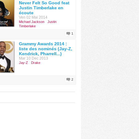
Never Felt So Good feat
Justin Timberlake en
écoute
Ven 02 Mai 2014
Michael Jackson
Justin
Timberlake
1
Grammy Awards 2014 :
liste des nominés (Jay-Z,
Kendrick, Pharrell...)
Mar 10 Dec 2013
Jay-Z
Drake
2