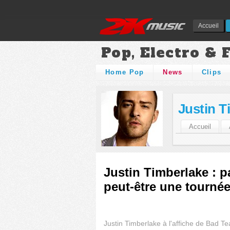
Accueil
Pop, Electro & 
Home Pop
News
Clips
Justin T
Accueil
Justin Timberlake : 
peut-être une tourné
Justin Timberlake à l'affiche de Bad Tea