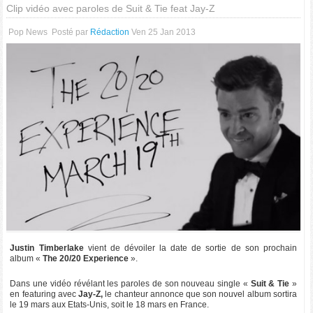
Clip vidéo avec paroles de Suit & Tie feat Jay-Z
Pop News
Posté par
Rédaction
Ven 25 Jan 2013
Justin Timberlake
vient de dévoiler la date de sortie de son prochain
album «
The 20/20 Experience
».
Dans une vidéo révélant les paroles de son nouveau single «
Suit & Tie
»
en featuring avec
Jay-Z,
le chanteur annonce que son nouvel album sortira
le 19 mars aux Etats-Unis, soit le 18 mars en France.