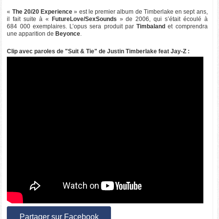
«
The 20/20 Experience
» est le premier album de Timberlake en sept ans,
il fait suite à «
FutureLove/SexSounds
» de 2006, qui s’était écoulé à
684 000 exemplaires. L’opus sera produit par
Timbaland
et comprendra
une apparition de
Beyonce
.
Clip avec paroles de "Suit & Tie" de Justin Timberlake feat Jay-Z :
Partager sur Facebook