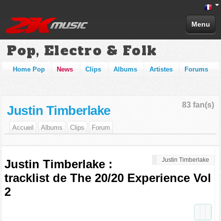
Menu
Pop, Electro & Folk
Home Pop
News
Clips
Albums
Artistes
Forums
83 fan(s)
Justin Timberlake
Accueil
Albums
Clips
Forum
Justin Timberlake
Justin Timberlake :
tracklist de The 20/20 Experience Vol
2