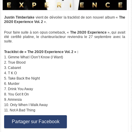
Justin Timberlake
vient de dévoiler la tracklist de son nouvel album «
The
20/20 Experience Vol. 2
».
Pour faire suite à son opus comeback, «
The 20/20 Experience
», qui avait
été certifié platine, le chanteur/acteur reviendra le 27 septembre avec la
suite.
Tracklist de « The 20/20 Experience Vol. 2 » :
1. Gimme What I Don’t Know (I Want)
2. True Blood
3. Cabaret
4. T K O
5. Take Back the Night
6. Murder
7. Drink You Away
8. You Got It On
9. Amnesia
10. Only When I Walk Away
11. Not A Bad Thing
Partager sur Facebook