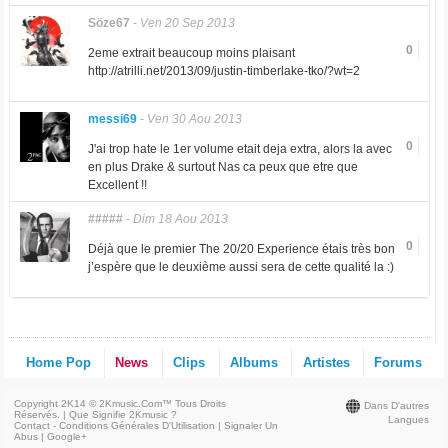
Söze67
-
Ven 20 Sep 2013
0
2eme extrait beaucoup moins plaisant
http://atrilli.net/2013/09/justin-timberlake-tko/?wt=2
messi69
-
Ven 30 Aou 2013
0
J'ai trop hate le 1er volume etait deja extra, alors la avec
en plus Drake & surtout Nas ca peux que etre que
Excellent !!
#####
-
Dim 18 Aou 2013
0
Déjà que le premier The 20/20 Experience étais très bon
j’espère que le deuxième aussi sera de cette qualité la :)
Home Pop
News
Clips
Albums
Artistes
Forums
Copyright 2K14 © 2Kmusic.com™
Tous Droits
Dans D'autres
Réservés
. |
Que Signifie 2Kmusic ?
Langues
Contact - Conditions Générales D'Utilisation
|
Signaler Un
Abus
|
Google+