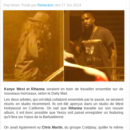
Pop News
Posté par
Rédaction
Ven 27 Jun 2014
Kanye West et Rihanna
seraient en train de travailler ensemble sur de
nouveaux morceaux, selon le Daily Mail.
Les deux artistes, qui ont déjà collaboré ensemble par le passé, se seraient
réunis en studio récemment. Ils ont été aperçus dans un studio de West
Hollywood en Californie. On sait que
Rihanna
travaille sur son nouvel
album, il est donc possible que Yeezy soit passé enregistrer un featuring
qu'il fera sur l'opus de la Barbadienne.
On avait également vu
Chris Martin
, du groupe Coldplay, quitter le même