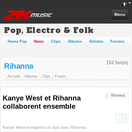
Menu
Pop, Electro & Folk
Home Pop
News
Clips
Albums
Artistes
Forums
152 fan(s)
Rihanna
Accueil
Albums
Clips
Forum
Rihanna
Kanye West et Rihanna
collaborent ensemble
Kanye West enregistre un duo avec Rihanna