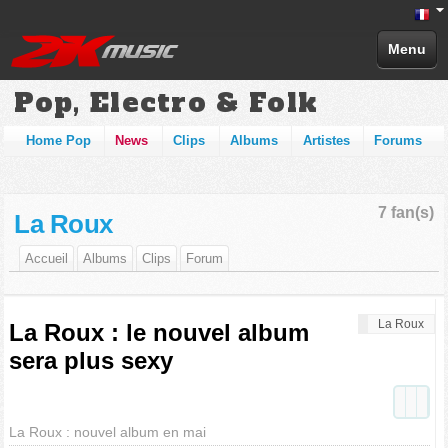
Menu
Pop, Electro & Folk
Home Pop
News
Clips
Albums
Artistes
Forums
7 fan(s)
La Roux
Accueil
Albums
Clips
Forum
La Roux
La Roux : le nouvel album
sera plus sexy
La Roux : nouvel album en mai