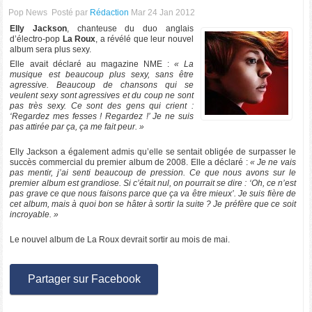
Pop News
Posté par
Rédaction
Mar 24 Jan 2012
Elly Jackson
, chanteuse du duo anglais
d’électro-pop
La Roux
, a révélé que leur nouvel
album sera plus sexy.
Elle avait déclaré au magazine NME :
« La
musique est beaucoup plus sexy, sans être
agressive. Beaucoup de chansons qui se
veulent sexy sont agressives et du coup ne sont
pas très sexy. Ce sont des gens qui crient :
‘Regardez mes fesses ! Regardez !’ Je ne suis
pas attirée par ça, ça me fait peur. »
Elly Jackson a également admis qu’elle se sentait obligée de surpasser le
succès commercial du premier album de 2008. Elle a déclaré :
« Je ne vais
pas mentir, j’ai senti beaucoup de pression. Ce que nous avons sur le
premier album est grandiose. Si c’était nul, on pourrait se dire : ‘Oh, ce n’est
pas grave ce que nous faisons parce que ça va être mieux’. Je suis fière de
cet album, mais à quoi bon se hâter à sortir la suite ? Je préfère que ce soit
incroyable. »
Le nouvel album de La Roux devrait sortir au mois de mai.
Partager sur Facebook