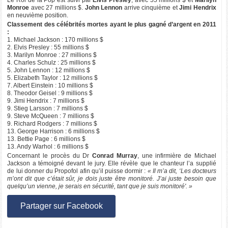
Le Roi de la Pop est suivi par
Elvis Presley
, avec 55 millions $ et
Marilyn
Monroe
avec 27 millions $.
John Lennon
arrive cinquième et
Jimi Hendrix
en neuvième position.
Classement des célébrités mortes ayant le plus gagné d’argent en 2011
:
1. Michael Jackson : 170 millions $
2. Elvis Presley : 55 millions $
3. Marilyn Monroe : 27 millions $
4. Charles Schulz : 25 millions $
5. John Lennon : 12 millions $
5. Elizabeth Taylor : 12 millions $
7. Albert Einstein : 10 millions $
8. Theodor Geisel : 9 millions $
9. Jimi Hendrix : 7 millions $
9. Stieg Larsson : 7 millions $
9. Steve McQueen : 7 millions $
9. Richard Rodgers : 7 millions $
13. George Harrison : 6 millions $
13. Bettie Page : 6 millions $
13. Andy Warhol : 6 millions $
Concernant le procès du Dr
Conrad Murray
, une infirmière de Michael
Jackson a témoigné devant le jury. Elle révèle que le chanteur l’a supplié
de lui donner du Propofol afin qu’il puisse dormir :
« Il m’a dit, ‘Les docteurs
m’ont dit que c’était sûr, je dois juste être monitoré. J’ai juste besoin que
quelqu’un vienne, je serais en sécurité, tant que je suis monitoré'. »
Partager sur Facebook