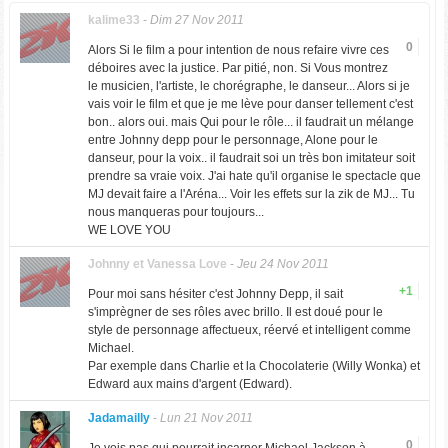
kalime33
-
Dim 27 Nov 2011
0
Alors Si le film a pour intention de nous refaire vivre ces
déboires avec la justice. Par pitié, non. Si Vous montrez
le musicien, l'artiste, le chorégraphe, le danseur... Alors si je
vais voir le film et que je me lève pour danser tellement c'est
bon.. alors oui. mais Qui pour le rôle... il faudrait un mélange
entre Johnny depp pour le personnage, Alone pour le
danseur, pour la voix.. il faudrait soi un très bon imitateur soit
prendre sa vraie voix. J'ai hate qu'il organise le spectacle que
MJ devait faire a l'Aréna... Voir les effets sur la zik de MJ... Tu
nous manqueras pour toujours...
WE LOVE YOU
Johnny et Vanessa Love
-
Jeu 24 Nov 2011
+1
Pour moi sans hésiter c'est Johnny Depp, il sait
s'imprègner de ses rôles avec brillo. Il est doué pour le
style de personnage affectueux, réervé et intelligent comme
Michael.
Par exemple dans Charlie et la Chocolaterie (Willy Wonka) et
Edward aux mains d'argent (Edward).
Jadamailly
-
Lun 21 Nov 2011
0