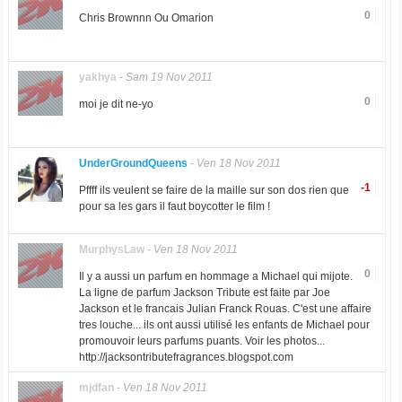
0
Chris Brownnn Ou Omarion
yakhya
-
Sam 19 Nov 2011
0
moi je dit ne-yo
UnderGroundQueens
-
Ven 18 Nov 2011
-1
Pffff ils veulent se faire de la maille sur son dos rien que
pour sa les gars il faut boycotter le film !
MurphysLaw
-
Ven 18 Nov 2011
0
Il y a aussi un parfum en hommage a Michael qui mijote.
La ligne de parfum Jackson Tribute est faite par Joe
Jackson et le francais Julian Franck Rouas. C'est une affaire
tres louche... ils ont aussi utilisé les enfants de Michael pour
promouvoir leurs parfums puants. Voir les photos...
http://jacksontributefragrances.blogspot.com
mjdfan
-
Ven 18 Nov 2011