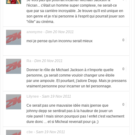
Je vois pas qui pourrait incarner Michael Jackson à
l'écran... c'était un homme super complexe, ne serait-ce
que par sa carrière incroyable. Je trouve qu'il est unique en
son genre et je n'ai personne à l'esprit qui pourrait jouer son
"rôle" au cinéma.
anonyme
-
Dim 20 Nov 2011
0
moi je pense qu'un inconnu serait mieux
Ra
-
Dim 20 Nov 2011
0
Donner le rôle de Michael Jackson à n'importe quelle
personne, ça serait comme vouloir changer une étoile
par une ampoule. Et pourtant, j'adore Depp. Mais je pressens
vraiment personne pour incarner un tel personnage.
Lilynee
-
Sam 19 Nov 2011
0
Ce serait pas une mauvaise idée mais jpense que
johnny depp se sentirait pas à la hauteur de jouer un
role pareil ! mais sinon pourquoi pas ! enfet c'est vachement
dure donc ... et si Micheal revenait pour ça ;)
cbe
-
Sam 19 Nov 2011