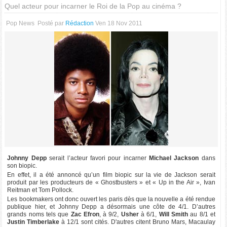
Quel acteur pour incarner le Roi de la Pop au cinéma ?
Pop News
Posté par
Rédaction
Ven 18 Nov 2011
Johnny Depp
serait l’acteur favori pour incarner
Michael Jackson
dans
son biopic.
En effet, il a été annoncé qu’un film biopic sur la vie de Jackson serait
produit par les producteurs de « Ghostbusters » et « Up in the Air », Ivan
Reitman et Tom Pollock.
Les bookmakers ont donc ouvert les paris dès que la nouvelle a été rendue
publique hier, et Johnny Depp a désormais une côte de 4/1. D’autres
grands noms tels que
Zac Efron
, à 9/2,
Usher
à 6/1,
Will Smith
au 8/1 et
Justin Timberlake
à 12/1 sont cités. D'autres citent Bruno Mars, Macaulay