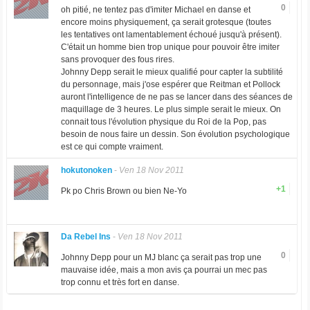
0
oh pitié, ne tentez pas d'imiter Michael en danse et
encore moins physiquement, ça serait grotesque (toutes
les tentatives ont lamentablement échoué jusqu'à présent).
C'était un homme bien trop unique pour pouvoir être imiter
sans provoquer des fous rires.
Johnny Depp serait le mieux qualifié pour capter la subtilité
du personnage, mais j'ose espérer que Reitman et Pollock
auront l'intelligence de ne pas se lancer dans des séances de
maquillage de 3 heures. Le plus simple serait le mieux. On
connait tous l'évolution physique du Roi de la Pop, pas
besoin de nous faire un dessin. Son évolution psychologique
est ce qui compte vraiment.
hokutonoken
-
Ven 18 Nov 2011
+1
Pk po Chris Brown ou bien Ne-Yo
Da Rebel Ins
-
Ven 18 Nov 2011
0
Johnny Depp pour un MJ blanc ça serait pas trop une
mauvaise idée, mais a mon avis ça pourrai un mec pas
trop connu et très fort en danse.