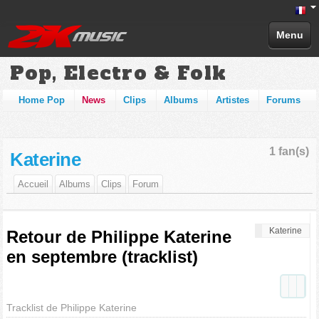
Menu
Pop, Electro & Folk
Home Pop
News
Clips
Albums
Artistes
Forums
1 fan(s)
Katerine
Accueil
Albums
Clips
Forum
Katerine
Retour de Philippe Katerine
en septembre (tracklist)
Tracklist de Philippe Katerine