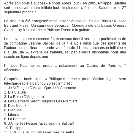
Après son opus à succès « Robots Après Tout » en 2005, Philippe Katerine
sort un nouvel album intitulé tout simplement « Philippe Katerine » le 27
septembre prochain.
Le disque a été enregistré entre janvier et avril au Studio Plus XXX. avec
Bertrand Fresel. On saura que Sébastien Moreau a été à la basse, Grégory
Czerkinsky à la batterie et Philippe Eveno à la guitare.
Le nouvel album comprend 24 morceaux dont 3 verront la participation de
sa compagne Jeanne Balibar, de la fille Edie ainsi que des parents de
l’auteur-compositeur-interprète vendéen de 41 ans. La chanson intitulée «
Bla Bla Bla », extraite de l’album, est par ailleurs disponible pour une
écoute en ligne depuis peu.
Philippe Katerine se produira notamment au Casino de Paris le 7
décembre.
Ci-après la trackliste de « Philippe Katerine » (dont l’édition digitale sera
téléchargeable à partir du 20 septembre) :
1. Je M'Éloigne D'Autant Que Je M'Approche
2. Bla Bla Bla
3. La Reine D'Angleterre
4. Les Derniers Seront Toujours Les Premiers
5. Des Bisoux
6. Bien Mal
7. Liberté
8. La Banane
9. J'Aime Tes Fesses (avec Jeanne Balibar)
10. Philippe
11. Il Veut Faire Un Film (avec mes parents)