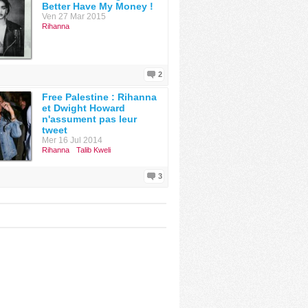
Better Have My Money !
Ven 27 Mar 2015
Rihanna
2
Free Palestine : Rihanna
et Dwight Howard
n'assument pas leur
tweet
Mer 16 Jul 2014
Rihanna
Talib Kweli
3