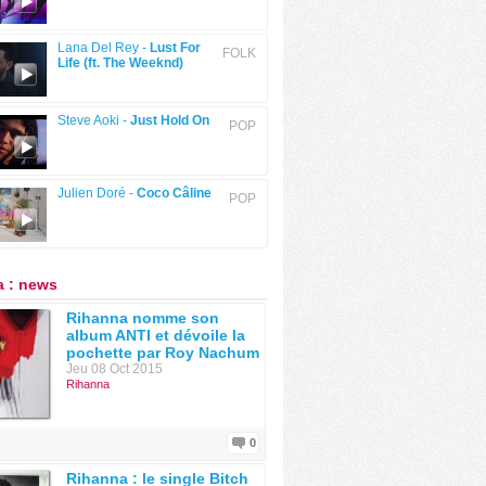
Lana Del Rey -
Lust For
FOLK
Life (ft. The Weeknd)
Steve Aoki -
Just Hold On
POP
Julien Doré -
Coco Câline
POP
 : news
Rihanna nomme son
album ANTI et dévoile la
pochette par Roy Nachum
Jeu 08 Oct 2015
Rihanna
0
Rihanna : le single Bitch