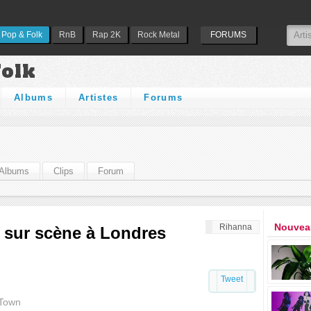
Pop & Folk
RnB
Rap 2K
Rock Metal
FORUMS
Folk
Albums
Artistes
Forums
Albums
Clips
Forum
Nouveau
Rihanna
Z sur scène à Londres
Tweet
 Town