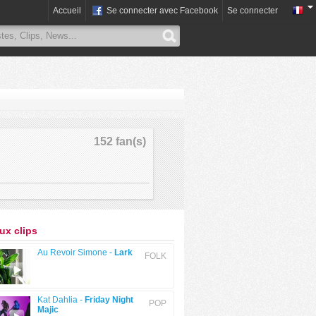
Accueil
Se connecter avec Facebook
Se connecter
152 fan(s)
x clips
Au Revoir Simone -
Lark
FOLK
Kat Dahlia -
Friday Night
POP
Majic