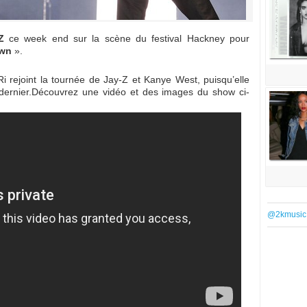
Z
ce week end sur la scène du festival Hackney pour
own
».
i rejoint la tournée de Jay-Z et Kanye West, puisqu’elle
i dernier.Découvrez une vidéo et des images du show ci-
@2kmusic