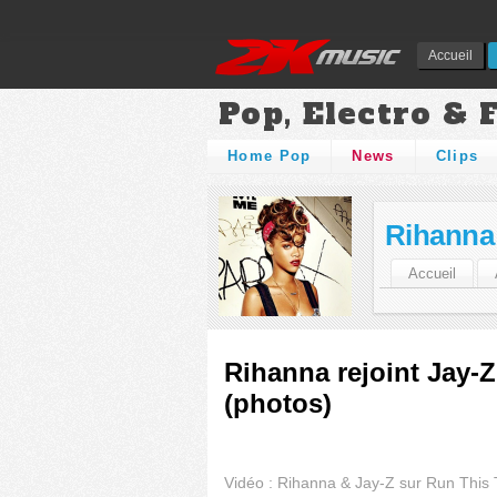
Accueil
Pop, Electro & 
Home Pop
News
Clips
Rihanna
Accueil
Rihanna rejoint Jay-
(photos)
Vidéo : Rihanna & Jay-Z sur Run This