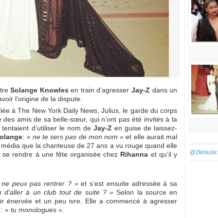
ntre
Solange Knowles
en train d’agresser
Jay-Z
dans un
oir l’origine de la dispute.
iée à The New York Daily News, Julius, le garde du corps
des amis de sa belle-sœur, qui n’ont pas été invités à la
 tentaient d’utiliser le nom de
Jay-Z
en guise de laissez-
olange
: «
ne te sers pas de mon nom »
et elle aurait mal
x média que la chanteuse de 27 ans a vu rouge quand elle
@2kmusic
t se rendre à une fête organisée chez
Rihanna
et qu’il y
 ne peux pas rentrer ? »
et s’est ensuite adressée à sa
 d’aller à un club tout de suite ? »
Selon la source en
air énervée et un peu ivre. Elle a commencé à agresser
 :
« tu monologues ».