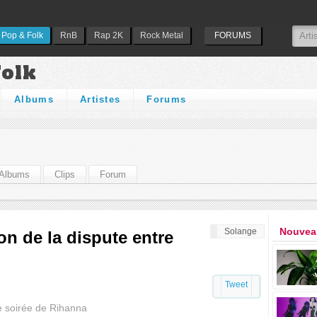
Pop & Folk
RnB
Rap 2K
Rock Metal
FORUMS
Folk
Albums
Artistes
Forums
Albums
Clips
Forum
Nouveau
Solange
on de la dispute entre
Tweet
e soirée de Rihanna