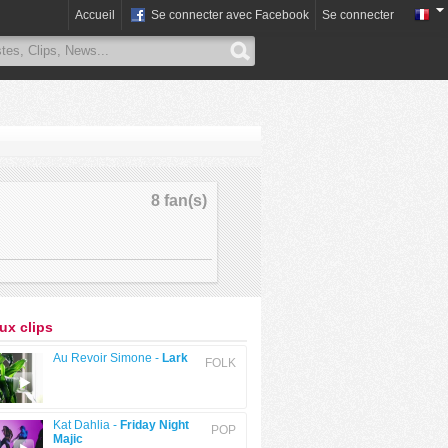
Accueil
Se connecter avec Facebook
Se connecter
8 fan(s)
x clips
Au Revoir Simone -
Lark
FOLK
Kat Dahlia -
Friday Night
POP
Majic