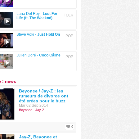
Lana Del Rey -
Lust For
FOLK
Life (ft. The Weeknd)
Steve Aoki -
Just Hold On
POP
Julien Doré -
Coco Câline
POP
 : news
Beyonce / Jay-Z : les
rumeurs de divorce ont
été crées pour le buzz
Mar 02 Sep 2014
Beyonce
Jay-Z
0
Jay-Z, Beyonce et