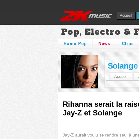
Accueil
Pop, Electro & 
Home Pop
News
Clips
Solange
Accueil
Rihanna serait la rais
Jay-Z et Solange
Jay-Z aurait voulu se rendre seul à un