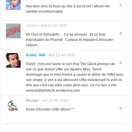
0
hey bien avec le buzz qu elle a sur le net l album me
semble incontournable
Alekss
-
Mar 13 Avr 2010
0
Mr Oizo et SebastiAn ... Ca va envoyer . Et un feat.
improbable de Pharrell . Curieux et impatient d'écouter
l'album ..
Bobby_Milk
-
Mar 13 Avr 2010
0
Pareil, c'est une tuerie le son Pop The Glock,pressez de
voir ce que donne Uffie sur dautres titres. Sinon
dommage que la miss Kesha a casser le délire de l'effet avec
son single, si yen a qui découvre Uffie maintenant ils vont se
dire que c'est une pâle copie alors que...ca n'a rien a voir.
www.bobbymilk2k.wordpress.com
Mrzape
-
Lun 12 Avr 2010
0
Envie d'écouter cette album ^^