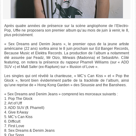
Après quatre années de présence sur la scène anglophone de l’Electro-
Pop, Uffie ne proposera son premier album qu’au mois de juin à venir, le 8,
plus précisément.
« Sex Dreams and Denim Jeans », le premier opus de la jeune artiste
américaine (22 ans) sortira ainsi le 8 juin prochain sur Ed Banger Records,
Because Music et Elektra Records. La production de l’album a notamment
été assurée par Feadz, Mr Oizo, Mirwais (Madonna) et SebastiAn. Côté
featuring, on notera la présence du rappeur Pharrell Williams (sur « ADD
SUV ») et Matt Safer (ex-Rapture) sur « Illusion of Love ».
Les singles qui ont révélé la chanteuse, « MC’s Can Kiss » et « Pop the
Glock », feront bien évidemment partie de la trackliste de l’album, ainsi
qu’une reprise de « Hong Kong Garden » des Siouxsie and the Banshees.
« Sex Dreams and Denim Jeans » comprend les morceaux suivants :
1. Pop The Glock
2. Art of Uff
3. ADD SUV (ft. Pharrell)
4. Give It Away
5. MC’s Can Kiss
6. Difficult
7. First Love
8. Sex Dreams & Denim Jeans
9. Our Song