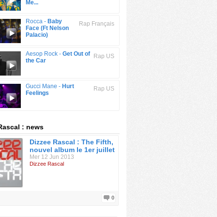
Me...
Rocca -
Baby
Rap Français
Face (Ft Nelson
Palacio)
Aesop Rock -
Get Out of
Rap US
the Car
Gucci Mane -
Hurt
Rap US
Feelings
Rascal : news
Dizzee Rascal : The Fifth,
nouvel album le 1er juillet
Mer 12 Jun 2013
Dizzee Rascal
0