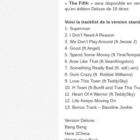
«
The Fifth
» sera disponible en ver
qu’en édition Deluxe de 16 titres.
Voici la tracklist de la version stan
1. Superman
2. I Don't Need A Reason
3. We Don't Play Around (ft Jessie J)
4. Good (ft.Angel)
5. Spend Some Money (ft.TinieTempa
6. Arse Like That (ft.SeanKingston)
7. Something Really Bad (ft. will.i.am)
8. Goin Crazy (ft. Robbie Williams)
9. Love This Town (ft.TeddySky)
10. H Town (ft.BunB and Trae Tha Tru
11. Heart Of A Warrior (ft.TeddySky)
12. Life Keeps Moving On
13. Bonus Track – Bassline Junkie
Version Deluxe :
Bang Bang
Here 2China