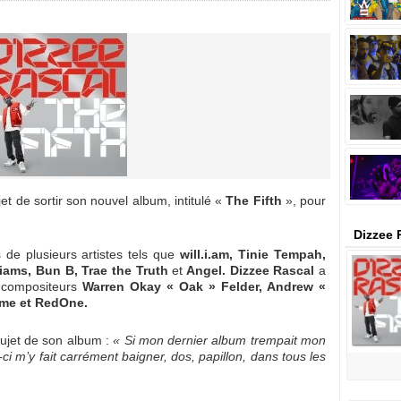
et de sortir son nouvel album, intitulé «
The Fifth
», pour
Dizzee 
de plusieurs artistes tels que
will.i.am, Tinie Tempah,
liams, Bun B, Trae the Truth
et
Angel. Dizzee Rascal
a
 compositeurs
Warren Okay « Oak » Felder, Andrew «
ame et RedOne.
ujet de son album :
« Si mon dernier album trempait mon
ci m’y fait carrément baigner, dos, papillon, dans tous les