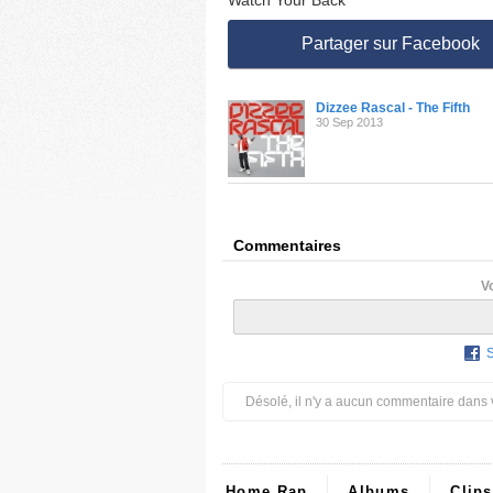
Watch Your Back
Partager sur Facebook
Dizzee Rascal - The Fifth
30 Sep 2013
Commentaires
V
Désolé, il n'y a aucun commentaire dans 
Home Rap
Albums
Clips