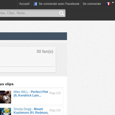
Accueil
Se connecter avec Facebook
Se connecter
30 fan(s)
x clips
Mike WiLL -
Perfect Pint
Rap US
(ft. Kendrick Lam...
Snoop Dogg -
Mount
Rap US
Kushmore (Ft. Redman,