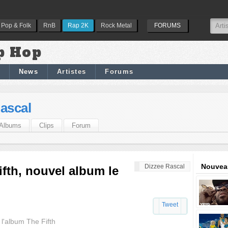
Pop & Folk
RnB
Rap 2K
Rock Metal
FORUMS
p Hop
News
Artistes
Forums
ascal
Albums
Clips
Forum
Nouveau
Dizzee Rascal
ifth, nouvel album le
Tweet
 l'album The Fifth