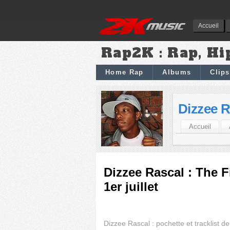
Accueil
Rap2K : Rap, Hi
Home Rap
Albums
Clips
Dizzee R
Accueil
Dizzee Rascal : The F
1er juillet
Dizzee Rascal : pochette et tracklist de