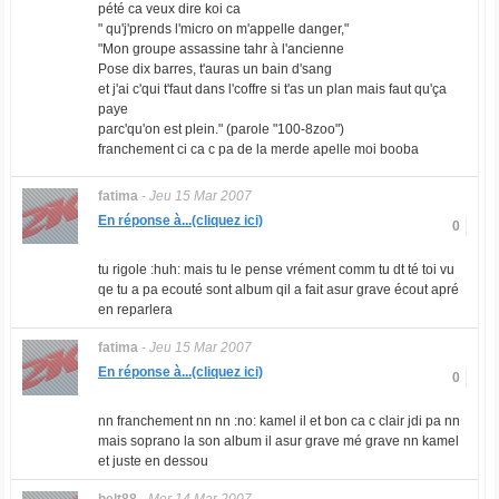
pété ca veux dire koi ca
" qu'j'prends l'micro on m'appelle danger,"
"Mon groupe assassine tahr à l'ancienne
Pose dix barres, t'auras un bain d'sang
et j'ai c'qui t'faut dans l'coffre si t'as un plan mais faut qu'ça
paye
parc'qu'on est plein." (parole "100-8zoo")
franchement ci ca c pa de la merde apelle moi booba
fatima
-
Jeu 15 Mar 2007
En réponse à...(cliquez ici)
0
tu rigole :huh: mais tu le pense vrément comm tu dt té toi vu
qe tu a pa ecouté sont album qil a fait asur grave écout apré
en reparlera
fatima
-
Jeu 15 Mar 2007
En réponse à...(cliquez ici)
0
nn franchement nn nn :no: kamel il et bon ca c clair jdi pa nn
mais soprano la son album il asur grave mé grave nn kamel
et juste en dessou