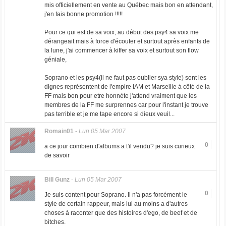
mis officiellement en vente au Québec mais bon en attendant,
j'en fais bonne promotion !!!!!
Pour ce qui est de sa voix, au début des psy4 sa voix me
dérangeait mais à force d'écouter et surtout après enfants de
la lune, j'ai commencer à kiffer sa voix et surtout son flow
géniale,
Soprano et les psy4(il ne faut pas oublier sya style) sont les
dignes représentent de l'empire IAM et Marseille à côté de la
FF mais bon pour etre honnète j'attend vraiment que les
membres de la FF me surprennes car pour l'instant je trouve
pas terrible et je me tape encore si dieux veuil...
Romain01
-
Lun 05 Mar 2007
0
a ce jour combien d'albums a t'il vendu? je suis curieux
de savoir
Bill Gunz
-
Lun 05 Mar 2007
0
Je suis content pour Soprano. Il n'a pas forcément le
style de certain rappeur, mais lui au moins a d'autres
choses à raconter que des histoires d'ego, de beef et de
bitches.