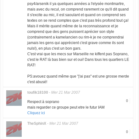
psy4/arsenik il ya quelques années a l'elysée montmartre,
mais avec du recul, on comprend rarement ce qu'il dit quand
il s'excite au mic, il est saoulant et quand on comprend ses
textes on se rend comptes que c'est pas trés profond tout ça!
Mais il mérite quand même de la reconnaissance et je
comprend que des gens puissent aprécier son style
(contrairement a kamelancien ou rim-k je ne comprendrai
jamais les gens qui apprécient c'est grave comme ils sont
nuls!), en plus c'est un bon gars.
C'est vrai que les mecs sur Marseille ne kiffent pas Soprano,
c'est le RAT là bas bien sur et oui! Dans tous les quartiers LE
RAT!
PS:avouez quand même que "j'ai pas" est une grosse merde
c'est abusé!
toufik18100
-
Mer 21 Mar 2007
0
Respect à soprano
mais regarder ce groupe peut etre le futur IAM
Cliquez ici
TheSphinX
-
Mer 21 Mar 2007
0