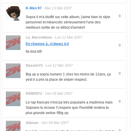
K-Wen 97
-
Mar 13 Mar 2007
0
Sopra il m'a bluffé sur cette album, j'aime bien le style
personnel et méancolic sérieusement l'une des
meilleurs sortie de ce début d'année!!
La_Marseillaise
-
Lun 12 Mar 2007
En réponse à...(cliquez ici)
0
tia tout dit!
Nassim75
-
Lun 12 Mar 2007
0
Big up a sopra numero 1 chez les moins de 12ans, ça
yest il a pris la place de sniper respect.
NSNR972
-
Ven 09 Mar 2007
0
Le rap francais n'est pa très populaire a madinina mais
Soprano tu écrase !! j'espere que l'humilité restera ta
plus grande vertue !!Big up
Alienux
-
Ven 09 Mar 2007
0