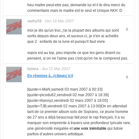
heu maitre peut-etre pas, demande lui et il te dira merci du
commentaire mais le maitre est le seul et Unique AKH :D
nathy59
-
Ven 16 Mar 2007
0
moi je dis qu'un truc, j'ai la plupart des albums qui sont
sortis depuis deux ans, et suceux-ci, je n'en ai achetés
que 2 : enfants de la lune et puisqu'il faut vivre.
sopra est au top, peu importe ce que les gens disent ou
pensent, si on ne l'aime pas c'est qu'on ne le comprend pas.
fatima
-
Jeu 15 Mar 2007
En réponse à...(cliquez ici)
0
[quote=i-MaN,samedi 03 mars 2007 à 00:33]
[quote=picodu62,vendredi 02 mar 2007 à 18:39]
[quote=illanoyz,vendredi 02 mars 2007 à 18:05]
[quote=TJB,vendredi 02 mars 2007 à 13:00]On en attendait
tant de ce premier album solo de Soprano, ce jeune homme
de 27 ans a déjà beaucoup fait pour le rap français, il a su
marquer son empreinte à travers une profondeur lyricale rare,
une générosité inégalée et
une voix inimitable
qui tutoie
parfois d’autres univers artistique.