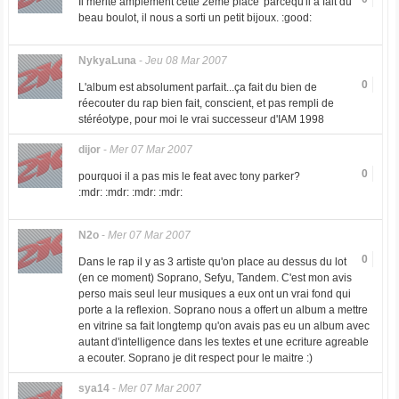
Il mérite amplement cette 2eme place' parcequ'il a fait du
beau boulot, il nous a sorti un petit bijoux. :good:
NykyaLuna
-
Jeu 08 Mar 2007
0
L'album est absolument parfait...ça fait du bien de
réecouter du rap bien fait, conscient, et pas rempli de
stéréotype, pour moi le vrai successeur d'IAM 1998
dijor
-
Mer 07 Mar 2007
0
pourquoi il a pas mis le feat avec tony parker?
:mdr: :mdr: :mdr: :mdr:
N2o
-
Mer 07 Mar 2007
0
Dans le rap il y as 3 artiste qu'on place au dessus du lot
(en ce moment) Soprano, Sefyu, Tandem. C'est mon avis
perso mais seul leur musiques a eux ont un vrai fond qui
porte a la reflexion. Soprano nous a offert un album a mettre
en vitrine sa fait longtemp qu'on avais pas eu un album avec
autant d'intelligence dans les textes et une ecriture agreable
a ecouter. Soprano je dit respect pour le maitre :)
sya14
-
Mer 07 Mar 2007