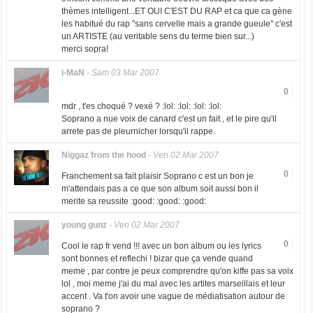
thèmes intelligent...ET OUI C'EST DU RAP et ca que ca gène
les habitué du rap "sans cervelle mais a grande gueule" c'est
un ARTISTE (au veritable sens du terme bien sur...)
merci sopra!
i-MaN
-
Sam 03 Mar 2007
0
mdr , t'es choqué ? vexé ? :lol: :lol: :lol: :lol:
Soprano a nue voix de canard c'est un fait , et le pire qu'il
arrete pas de pleurnicher lorsqu'il rappe.
Niggaz from the hood
-
Ven 02 Mar 2007
0
Franchement sa fait plaisir Soprano c est un bon je
m'attendais pas a ce que son album soit aussi bon il
merite sa reussite :good: :good: :good:
young gunz
-
Ven 02 Mar 2007
0
Cool le rap fr vend !!! avec un bon album ou les lyrics
sont bonnes et reflechi ! bizar que ça vende quand
meme , par contre je peux comprendre qu'on kiffe pas sa voix
lol , moi meme j'ai du mal avec les artites marseillais et leur
accent . Va t'on avoir une vague de médiatisation autour de
soprano ?