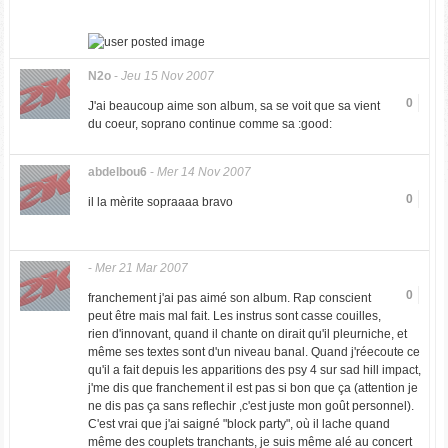
N2o
-
Jeu 15 Nov 2007
0
J'ai beaucoup aime son album, sa se voit que sa vient
du coeur, soprano continue comme sa :good:
abdelbou6
-
Mer 14 Nov 2007
0
il la mèrite sopraaaa bravo
-
Mer 21 Mar 2007
0
franchement j'ai pas aimé son album. Rap conscient
peut être mais mal fait. Les instrus sont casse couilles,
rien d'innovant, quand il chante on dirait qu'il pleurniche, et
même ses textes sont d'un niveau banal. Quand j'réecoute ce
qu'il a fait depuis les apparitions des psy 4 sur sad hill impact,
j'me dis que franchement il est pas si bon que ça (attention je
ne dis pas ça sans reflechir ,c'est juste mon goût personnel).
C'est vrai que j'ai saigné "block party", où il lache quand
même des couplets tranchants, je suis même alé au concert