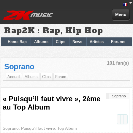
Menu
Rap2K : Rap, Hip Hop
Home Rap
Albums
Clips
News
Artistes
Forums
101 fan(s)
Soprano
Accueil
Albums
Clips
Forum
Soprano
« Puisqu’il faut vivre », 2ème
au Top Album
Soprano, Puisqu'il faut vivre, Top Album