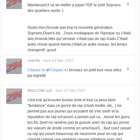
0
Maintenant il va se mettre a payer l'ISF le petit Soprano
des quartiers nords :)
Ouais moi j'écoute pas trop la nouvelle génération
Soprano,Diam's etc...J'suis nostalgique de l'époque ou c'était
Iam,Arsenik,Ntm qui vendait :c'était pas du rap d'ado.C'était
autre chose quand meme,c'était un autre niveau..les temps
changent!! :good:
cebrifa
-
Sam 03 Mar 2007
0
Cliquez ici
et
Cliquez ici
brossez un petit tour vous allez
pa regretté
MALCOM ouX
-
Sam 03 Mar 2007
0
c'est vrai qu'ecouter booba sinik et tout ca peux faire
"tendance" mais ce genre de rap (clash inutile, etc...) ne
permet pas aux jeunes qui ecoutent de s'en sortir et la
reputation du rap est pourri a jamais par ca....laisse tes guns,
ton fric (bref ne ramène pas ta gueule avec du rap qui prone
les valeurs de droite comme en amerique!)....faut osez casser
ce rap qui pourri beaucoup de neuronne pour un rap qui
s'inscrit comme une veritable oeuvre artistique avec des