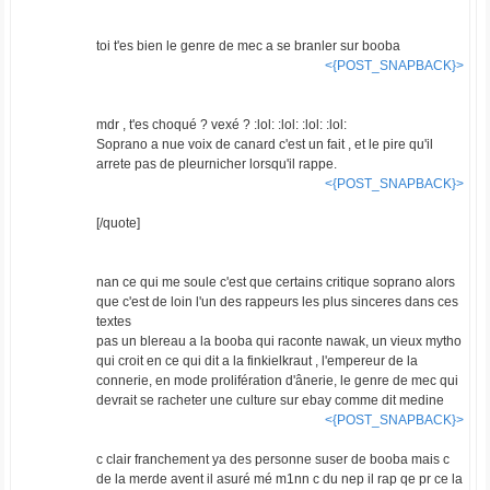
toi t'es bien le genre de mec a se branler sur booba
<{POST_SNAPBACK}>
mdr , t'es choqué ? vexé ? :lol: :lol: :lol: :lol:
Soprano a nue voix de canard c'est un fait , et le pire qu'il
arrete pas de pleurnicher lorsqu'il rappe.
<{POST_SNAPBACK}>
[/quote]
nan ce qui me soule c'est que certains critique soprano alors
que c'est de loin l'un des rappeurs les plus sinceres dans ces
textes
pas un blereau a la booba qui raconte nawak, un vieux mytho
qui croit en ce qui dit a la finkielkraut , l'empereur de la
connerie, en mode prolifération d'ânerie, le genre de mec qui
devrait se racheter une culture sur ebay comme dit medine
<{POST_SNAPBACK}>
c clair franchement ya des personne suser de booba mais c
de la merde avent il asuré mé m1nn c du nep il rap qe pr ce la