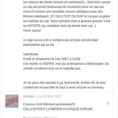
les valeurs de droite comme en amerique!)....faut osez casser
ce rap qui pourri beaucoup de neuronne pour un rap qui
s'inscrit comme une veritable oeuvre artistique avec des
thèmes intelligent...ET OUI C'EST DU RAP et ca que ca gène
les habitué du rap "sans cervelle mais a grande gueule" c'est
un ARTISTE (au veritable sens du terme bien sur...)
merci sopra!
co-sign sa va y en a certains qui ont pas encore était
lobotomiser par la vie
mainfloww
Posté le dimanche 04 mar 2007 à 14:06
Il le mérite ce SOPRA, moi qui ai tendance a télécharger, j'ai
acheté cet album et je ne le regrette pas.
Je ne peux rien ajouter à ça, tout est dit, et bien dit, je suis
content de ne pas être le seul à avoir encore un cerveau.
Hellboy
-
Lun 05 Mar 2007
0
Coucou c'est l'élément pertubateur!!!
CELUI KI FOUT LA MERDE A CHAQUE FORUM!