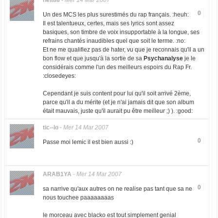
helt88
-
Mer 14 Mar 2007
0
Un des MCS les plus surestimés du rap français. :heuh:
Il est talentueux, certes, mais ses lyrics sont assez
basiques, son timbre de voix insupportable à la longue, ses
refrains chantés inaudibles quel que soit le terme. :no:
Et ne me qualifiez pas de hater, vu que je reconnais qu'il a un
bon flow et que jusqu'à la sortie de sa
Psychanalyse
je le
considérais comme l'un des meilleurs espoirs du Rap Fr.
:closedeyes:
Cependant je suis content pour lui qu'il soit arrivé 2ème,
parce qu'il a du mérite (et je n'ai jamais dit que son album
était mauvais, juste qu'il aurait pu être meilleur ;) ). :good:
tic--lo
-
Mer 14 Mar 2007
0
Passe moi lemic il est bien aussi :)
ARAB1YA
-
Mer 14 Mar 2007
0
sa narrive qu'aux autres on ne realise pas tant que sa ne
nous touchee paaaaaaaas
le morceau avec blacko est tout simplement genial