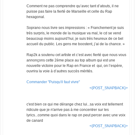
Comment ne pas comprendre qu’avec tant d’atouts, il ne
puisse pas faire la fierté de Marseille et celle du Rap
hexagonal.
Soprano nous livre ses impressions : « Franchement je suis
très surpris, le monde de la musique va mal, le cd se vend
beaucoup moins aujourd’hui, je suis très heureux de ce bel
accueil du public. Les gens me boostent, j’ai de la chance. »
Rap2k a soutenu cet artiste et c’est avec fierté que nous vous
annonçons cette 2ème place au top album qui est une
nouvelle victoire pour le Rap en France et qui, on l’espère,
ouvrira la voie à d’autres succès mérités.
Commander "Puisqu'il faut vivre"
<{POST_SNAPBACK}>
c'est bien ce qui me dérange chez lui...sa voix est tellement
ridicule que je n'arrive pas à me concentrer sur les
lyrics...comme quoi dans le rap on peut percer avec une voix
de canard
<{POST_SNAPBACK}>