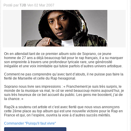
Posté par
TJB
Ven 02 Mar 2007
On en attendait tant de ce premier album solo de Soprano, ce jeune
homme de 27 ans a déjà beaucoup fait pour le rap français, il a su marquer
son empreinte à travers une profondeur lyricale rare, une générosité
inégalée et une voix inimitable qui tutoie parfois d’autres univers artistique.
Comment ne pas comprendre qu’avec tant d’atouts, il ne puisse pas faire la
fierté de Marseille et celle du Rap hexagonal.
Soprano nous livre ses impressions : « Franchement je suis très surpris, le
monde de la musique va mal, le cd se vend beaucoup moins aujourd’hui, je
suis très heureux de ce bel accueil du public. Les gens me boostent, j’ai de
la chance. »
Rap2k a soutenu cet artiste et c’est avec fierté que nous vous annonçons
cette 2ème place au top album qui est une nouvelle victoire pour le Rap en
France et qui, on l’espère, ouvrira la voie à d’autres succès mérités.
Commander "Puisqu'il faut vivre"