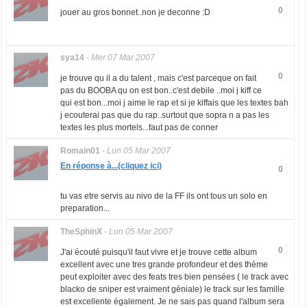
0
jouer au gros bonnet..non je deconne :D
sya14
-
Mer 07 Mar 2007
0
je trouve qu il a du talent , mais c'est parceque on fait
pas du BOOBA qu on est bon..c'est debile ..moi j kiff ce
qui est bon...moi j aime le rap et si je kiffais que les textes bah
j ecouterai pas que du rap..surtout que sopra n a pas les
textes les plus mortels...faut pas de conner
Romain01
-
Lun 05 Mar 2007
En réponse à...(cliquez ici)
0
tu vas etre servis au nivo de la FF ils ont tous un solo en
preparation...
TheSphinX
-
Lun 05 Mar 2007
0
J'ai écouté puisqu'il faut vivre et je trouve cette album
excellent avec une tres grande profondeur et des thème
peut exploiter avec des feats tres bien pensées ( le track avec
blacko de sniper est vraiment géniale) le track sur les famille
est excellente également. Je ne sais pas quand l'album sera