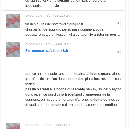
co-sign sa va y en a certains qui ont pas encore était
lobotomiser par la vie
okochaviet
-
Sam 03 Mar 2007
0
ya des putins de haters ici c dingue !!
chui pa fan de soprano perso mais comment vous
pouvez remettre en kestion kil a du talent fo arreter un peu la
picodu62
-
Sam 03 Mar 2007
En réponse à...(cliquez ici)
0
nan ce qui me soule c'est que certains critique soprano alors
que c'est de loin l'un des rappeurs les plus sinceres dans ces
textes
pas un blereau a la booba qui raconte nawak, un vieux mytho
qui croit en ce qui dit a la finkielkraut , l'empereur de la
connerie, en mode prolifération d'ânerie, le genre de mec qui
devrait se racheter une culture sur ebay comme dit medine
occitana
-
Sam 03 Mar 2007