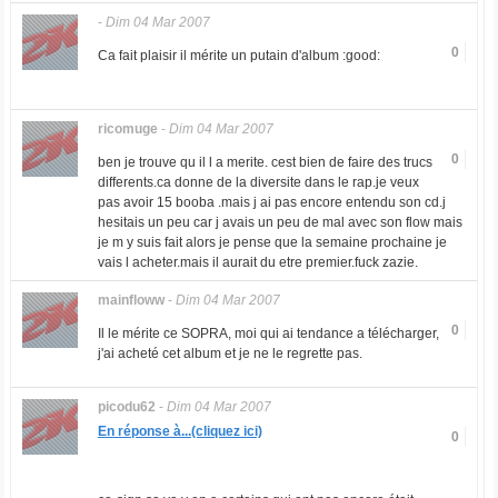
-
Dim 04 Mar 2007
0
Ca fait plaisir il mérite un putain d'album :good:
ricomuge
-
Dim 04 Mar 2007
0
ben je trouve qu il l a merite. cest bien de faire des trucs
differents.ca donne de la diversite dans le rap.je veux
pas avoir 15 booba .mais j ai pas encore entendu son cd.j
hesitais un peu car j avais un peu de mal avec son flow mais
je m y suis fait alors je pense que la semaine prochaine je
vais l acheter.mais il aurait du etre premier.fuck zazie.
mainfloww
-
Dim 04 Mar 2007
0
Il le mérite ce SOPRA, moi qui ai tendance a télécharger,
j'ai acheté cet album et je ne le regrette pas.
picodu62
-
Dim 04 Mar 2007
En réponse à...(cliquez ici)
0