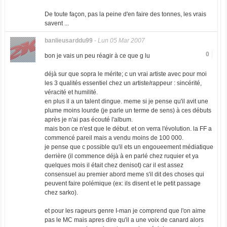
De toute façon, pas la peine d'en faire des tonnes, les vrais
savent ...
banlieusarddu99
-
Lun 05 Mar 2007
0
bon je vais un peu réagir à ce que g lu
déjà sur que sopra le mérite; c un vrai artiste avec pour moi
les 3 qualités essentiel chez un artiste/rappeur : sincérité,
véracité et humilité.
en plus il a un talent dingue. meme si je pense qu'il avit une
plume moins lourde (je parle un terme de sens) à ces débuts
après je n'ai pas écouté l'album.
mais bon ce n'est que le début. et on verra l'évolution. la FF a
commencé pareil mais a vendu moins de 100 000.
je pense que c possible qu'il ets un engoueement médiatique
derrière (il commence déjà à en parlé chez ruquier et ya
quelques mois il était chez denisot) car il est assez
consensuel au premier abord meme s'il dit des choses qui
peuvent faire polémique (ex: ils disent et le petit passage
chez sarko).
et pour les rageurs genre I-man je comprend que l'on aime
pas le MC mais apres dire qu'il a une voix de canard alors