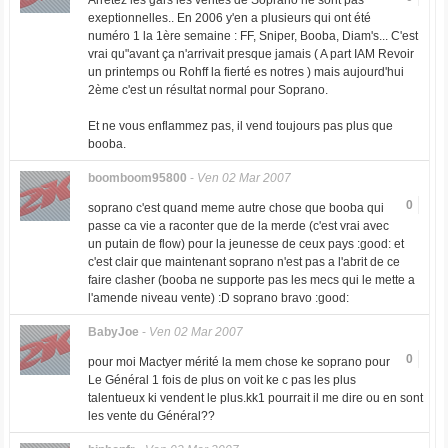
Arrêtez les gars les ventes de Soprano ne sont pas
exeptionnelles.. En 2006 y'en a plusieurs qui ont été
numéro 1 la 1ère semaine : FF, Sniper, Booba, Diam's... C'est
vrai qu"avant ça n'arrivait presque jamais ( A part IAM Revoir
un printemps ou Rohff la fierté es notres ) mais aujourd'hui
2ème c'est un résultat normal pour Soprano.
Et ne vous enflammez pas, il vend toujours pas plus que
booba.
boomboom95800
-
Ven 02 Mar 2007
0
soprano c'est quand meme autre chose que booba qui
passe ca vie a raconter que de la merde (c'est vrai avec
un putain de flow) pour la jeunesse de ceux pays :good: et
c'est clair que maintenant soprano n'est pas a l'abrit de ce
faire clasher (booba ne supporte pas les mecs qui le mette a
l'amende niveau vente) :D soprano bravo :good:
BabyJoe
-
Ven 02 Mar 2007
0
pour moi Mactyer mérité la mem chose ke soprano pour
Le Général 1 fois de plus on voit ke c pas les plus
talentueux ki vendent le plus.kk1 pourrait il me dire ou en sont
les vente du Général??