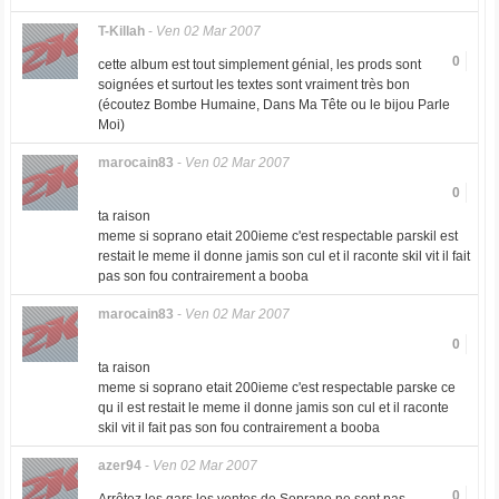
T-Killah
-
Ven 02 Mar 2007
0
cette album est tout simplement génial, les prods sont
soignées et surtout les textes sont vraiment très bon
(écoutez Bombe Humaine, Dans Ma Tête ou le bijou Parle
Moi)
marocain83
-
Ven 02 Mar 2007
0
ta raison
meme si soprano etait 200ieme c'est respectable parskil est
restait le meme il donne jamis son cul et il raconte skil vit il fait
pas son fou contrairement a booba
marocain83
-
Ven 02 Mar 2007
0
ta raison
meme si soprano etait 200ieme c'est respectable parske ce
qu il est restait le meme il donne jamis son cul et il raconte
skil vit il fait pas son fou contrairement a booba
azer94
-
Ven 02 Mar 2007
0