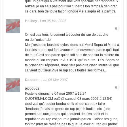
que un gars qui a vraiment une voix spéciale par rapport aux
autres. je en sais pas pour koi tu perds ton temps à dénigrer
ce gars. bon de toute façon longue vie à sopra et la psy4tra
Hellboy
-
Lun 05 Mar 2007
0
On est pas tous forcément à écouter du rap de gauche
ou de l'unicef...lol
Moi j'respecte tous les styles, donc oui Merci Sopra et Merci à
tous les autres qui font avancer le mouvement parce qu'il faut
de tout.C'est pas parce qu'on fait plus de son sur la misère du
monde qu'on est plus un ARTISTE qu'un autre...Et si Sopra ce
fait clasher il répondra, donc faut pas dire clash inutile vu que
ça vient tout seul.Vive le rap sous toutes ses formes...
Dabeast
-
Lun 05 Mar 2007
0
picodu62
Posté le dimanche 04 mar 2007 à 12:24
QUOTE(MALCOM ouX @ samedi 03 mars 2007 à 12:54)
c'est vrai qu'ecouter booba sinik et tout ca peux faire
"tendance" mais ce genre de rap (clash inutile, etc...) ne
permet pas aux jeunes qui ecoutent de s'en sortir et la
reputation du rap est pourri a jamais par ca....laisse tes guns,
ton fric (bref ne ramène pas ta gueule avec du rap qui prone