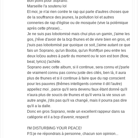
Bon point pour Soprano.
Marseille l'a soutenu lol
Et moi, je n'ai rien contre le rap qui parle d'autres choses que
de la souffrance des jeunes, la pollution lol et autres
conneries de rap d'église ou de mosquée (vive la polémique
après cette phrase)...
Je ne suis pas lobotomisé mais chui plus un gamin, j'aime les
gos, j'rêve d'avoir de la bcp thunes et de vivre bien en gros, et
j'suis pas lobotomisé par quoique ce soit, j'aime autant ce que
fais un Soprano, qu'un Booba, qu'un Rohff(un peu entre les
deux lol)ou autres à partir du moment ou le son est bon (flow,
beat, lyrics) j'achète.
Soprano avec cette album, si il continue, sera connu et j'parle
de vraiment connu pas connu juste des cités, ben là, il aura
plus de thunes et si il continue à faire que du rap conscient
pour les pauvres (thêmes intelligents comme il dit l'autre)
appellez moi , parce qu'il sera devenu faux étant donné qu'il
n'aura plus de soucis de thunes et qu'il verra la vie sous un
autre angle, j'dis pas qu'il va changé, mais il pourra pas dire
qu'il a la dalle.
Donc en gros Soprano, reste un excellent rappeur dans sa
catégorie et il a bcp d'avenir, respect!
I'M DISTURBING YOUR PEACE!
P.S:je ne répondrais à personne, chacun son opinion...