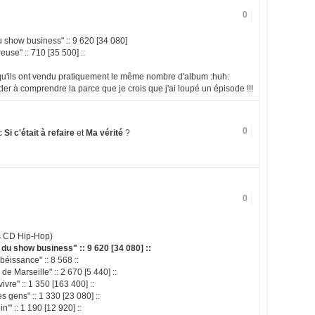
0
u show business" :: 9 620 [34 080]
use" :: 710 [35 500] ::
u'ils ont vendu pratiquement le même nombre d'album :huh:
der à comprendre la parce que je crois que j'ai loupé un épisode !!!
0
ec
Si c'était à refaire
et
Ma vérité
?
0
s CD Hip-Hop)
du show business" :: 9 620 [34 080] ::
éissance" :: 8 568 ::
e Marseille" :: 2 670 [5 440] ::
ivre" :: 1 350 [163 400] ::
 gens" :: 1 330 [23 080] ::
" :: 1 190 [12 920] ::