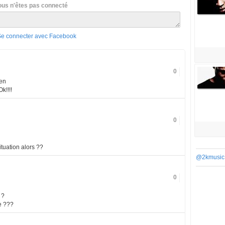
ous n'êtes pas connecté
Se connecter avec Facebook
0
ien
k!!!!
0
ituation alors ??
@2kmusic
0
 ?
e ???