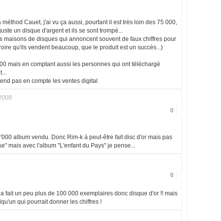
 méthod Cauet, j'ai vu ça aussi, pourtant il est très loin des 75 000,
juste un disque d'argent et ils se sont trompé...
 les maisons de disques qui annoncent souvent de faux chiffres pour
croire qu'ils vendent beaucoup, que le produit est un succès...)
 000 mais en comptant aussi les personnes qui ont téléchargé
...
rend pas en compte les ventes digital
2008
0
00'000 album vendu. Donc Rim-k à peut-être fait disc d'or mais pas
" mais avec l'album "L'enfant du Pays" je pense...
0
'il a fait un peu plus de 100 000 exemplaires donc disque d'or !! mais
u'un qui pourrait donner les chiffres !