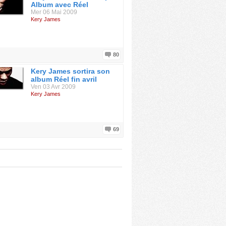
Album avec Réel
Mer 06 Mai 2009
Kery James
80
Kery James sortira son
album Réel fin avril
Ven 03 Avr 2009
Kery James
69