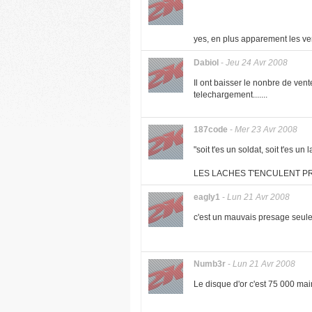
yes, en plus apparement les vent
Dabiol
-
Jeu 24 Avr 2008
Il ont baisser le nonbre de vent
telechargement.......
187code
-
Mer 23 Avr 2008
"soit t'es un soldat, soit t'es 
LES LACHES T'ENCULENT 
eagly1
-
Lun 21 Avr 2008
c'est un mauvais presage seule
Numb3r
-
Lun 21 Avr 2008
Le disque d'or c'est 75 000 mai