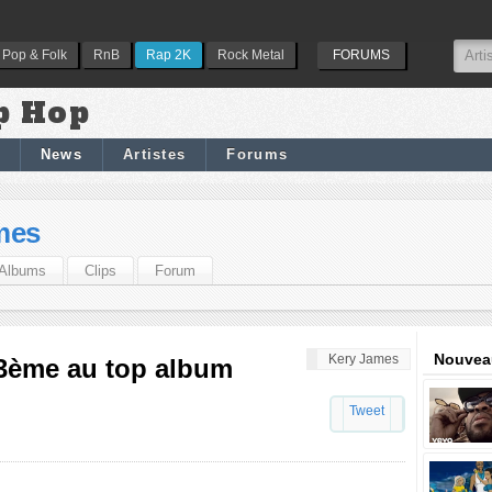
Pop & Folk
RnB
Rap 2K
Rock Metal
FORUMS
p Hop
News
Artistes
Forums
mes
Albums
Clips
Forum
Nouveau
Kery James
 3ème au top album
Tweet