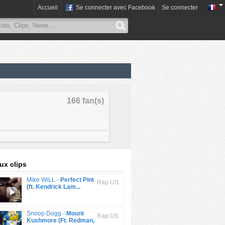
Accueil
Se connecter avec Facebook
Se connecter
166 fan(s)
x clips
Mike WiLL -
Perfect Pint
Rap US
(ft. Kendrick Lam...
Snoop Dogg -
Mount
Rap US
Kushmore (Ft. Redman,