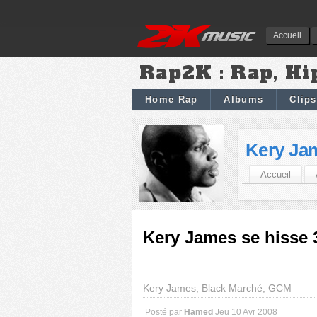
Accueil
Rap2K : Rap, Hi
Home Rap
Albums
Clips
Kery Ja
Accueil
Kery James se hisse
Kery James, Black Marché, GCM
Posté par
Hamed
Jeu 10 Avr 2008