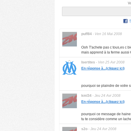
V
puff84
-
Ven 16 Mai 2008
Ooh T'achete pas c tous,es c b
mais apprend à la ferme aussi O
Isertites
-
Ven 25 Avr 2008
En réponse à...(cliquez ici)
pourquoi se plaindre de votre s
kml34
-
Jeu 24 Avr 2008
En réponse à...(cliquez ici)
pourquoi ce message de haine
tu te considère comme un lach
s2o
-
Jeu 24 Avr 2008