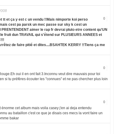
2008
0
et tt et ça y est c un vendu !!Mais nimporte koi perso
y mais cest pa parsk un mec passe sur sky k cest un
I PRENTENDENT aimer le rap fr devrai pluto etre content qu'UN
e le fruit dun TRAVAIL qui s'étend sur PLUSIEURS ANNEES et
!!!
êtez de faire pitié et dites....BSAHTEK KERRY !!Tiens ça me
0
ouge.Eh oui il en ont fait 3.Inconnu veut dire mauvais pour toi
en si tu préfères écouter les "connues" et ne pas chercher plus loin
0
l est énorme cet album mais voila casey j'en ai deja entendu
onnu au bataillon c'est ce que je disais ces mecs la vont faire un
.comme bakar