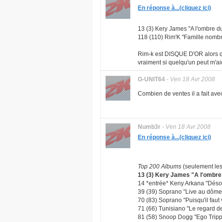
En réponse à...(cliquez ici)
13 (3) Kery James "A l'ombre d
118 (110) Rim'K "Famille nombre
Rim-k est DISQUE D'OR alors q
vraiment si quelqu'un peut m'ai
G-UNIT64
-
Ven 18 Avr 2008
Combien de ventes il a fait av
Numb3r
-
Ven 18 Avr 2008
En réponse à...(cliquez ici)
Top 200 Albums
(seulement le
13 (3) Kery James "A l'ombre 
14 *entrée* Keny Arkana "Désob
39 (39) Soprano "Live au dôme d
70 (83) Soprano "Puisqu'il faut v
71 (66) Tunisiano "Le regard des
81 (58) Snoop Dogg "Ego Trippin'