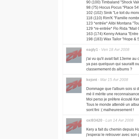
90 (100) Timbaland "Shock Value
98 (75) Hocus Pocus "Place 54" 
102 (102) Sinik "Le toit du mond
118 (110) Rim'K "Famille nombre
123 *entrée* Alibi Montana "Tou
129 *re-entrée* Flo Rida "Mail
163 (174) Kenny Arkana "Entre c
198 (183) Wax Tailor "Hope & 
eagly1
-
Ven 18 Avr 2008
j'ai vu qu'il avait fait 13eme 
ya pas quelquun qui sauraitt ou 
classemement ds albums ?
kejont
-
Mar 15 Avr 2008
Dommage que l'album sois si dé
mé il mérite une reconnaisanc
Moi perso je préfere écouté Ke
Tous le monde attendé un album 
sont fini :( malheuresement !
oxi93420
-
Lun 14 Avr 2008
Kery a fait du chemin depuis Ha
j'esperai le retrouver avec son 