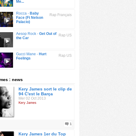
Me...
Rocca -
Baby
Rap Français
Face (Ft Nelson
Palacio)
Aesop Rock -
Get Out of
Rap US
the Car
Gucci Mane -
Hurt
Rap US
Feelings
mes : news
Kery James sort le clip de
94 C'est le Barça
Mer 02 Oct 2013
Kery James
1
Kery James 1er du Top