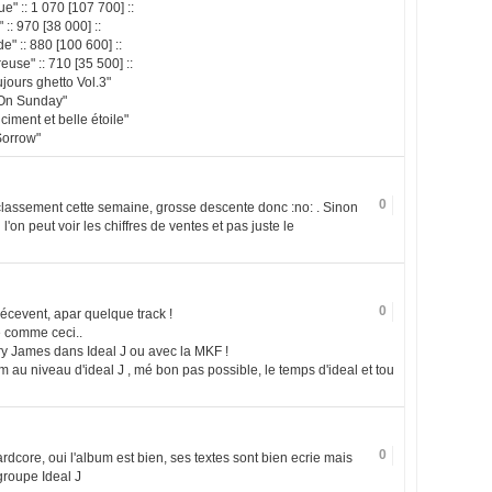
" :: 1 070 [107 700] ::
:: 970 [38 000] ::
e" :: 880 [100 600] ::
use" :: 710 [35 500] ::
jours ghetto Vol.3"
 On Sunday"
iment et belle étoile"
Sorrow"
0
au classement cette semaine, grosse descente donc :no: . Sinon
l'on peut voir les chiffres de ventes et pas juste le
0
cevent, apar quelque track !
e comme ceci..
ry James dans Ideal J ou avec la MKF !
au niveau d'ideal J , mé bon pas possible, le temps d'ideal et tou
0
rdcore, oui l'album est bien, ses textes sont bien ecrie mais
groupe Ideal J