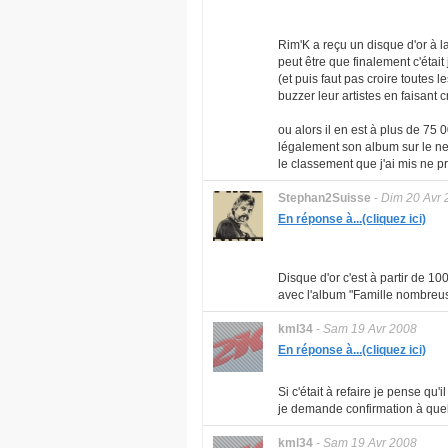
Rim'K a reçu un disque d'or à la
peut être que finalement c'était 
(et puis faut pas croire toutes
buzzer leur artistes en faisant 
ou alors il en est à plus de 75
légalement son album sur le net
le classement que j'ai mis ne p
Stephan2Suisse
-
Dim 20 Avr 
En réponse à...(cliquez ici)
Disque d'or c'est à partir de 1
avec l'album "Famille nombreuse
kml34
-
Sam 19 Avr 2008
En réponse à...(cliquez ici)
Si c'était à refaire je pense qu
je demande confirmation à quelq
kml34
-
Sam 19 Avr 2008