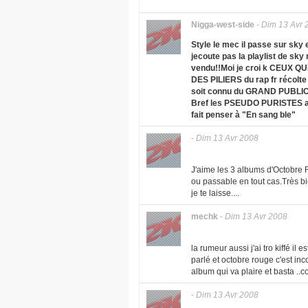
Nigga-west-side
-
Dim 13 Avr 
Style le mec il passe sur sky 
jecoute pas la playlist de sk
vendu!!Moi je croi k CEUX QU
DES PILIERS du rap fr récolt
soit connu du GRAND PUBLIC
Bref les PSEUDO PURISTES arr
fait penser à "En sang ble"
-
Dim 13 Avr 2008
J'aime les 3 albums d'Octobre R
ou passable en tout cas.Très bi
je te laisse....
mechk
-
Dim 13 Avr 2008
la rumeur aussi j'ai tro kiffé i
parlé et octobre rouge c'est inc
album qui va plaire et basta .
-
Dim 13 Avr 2008