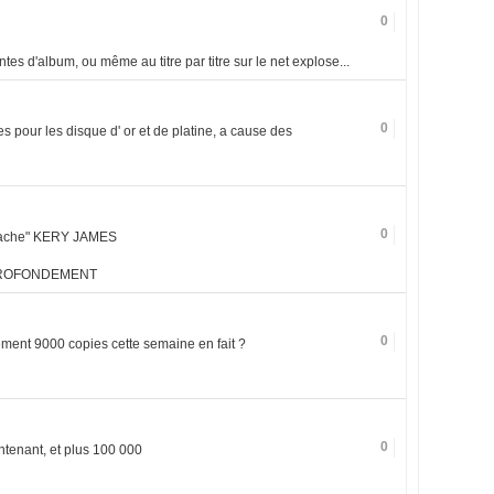
0
es d'album, ou même au titre par titre sur le net explose...
0
es pour les disque d' or et de platine, a cause des
0
un lache" KERY JAMES
PROFONDEMENT
0
ment 9000 copies cette semaine en fait ?
0
ntenant, et plus 100 000