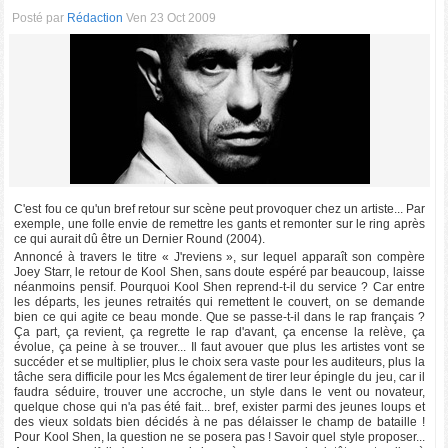
Posté par
Rédaction
Ven 23 Oct 2009
C'est fou ce qu'un bref retour sur scène peut provoquer chez un artiste... Par
exemple, une folle envie de remettre les gants et remonter sur le ring après
ce qui aurait dû être un Dernier Round (2004).
Annoncé à travers le titre « J'reviens », sur lequel apparaît son compère
Joey Starr, le retour de Kool Shen, sans doute espéré par beaucoup, laisse
néanmoins pensif. Pourquoi Kool Shen reprend-t-il du service ? Car entre
les départs, les jeunes retraités qui remettent le couvert, on se demande
bien ce qui agite ce beau monde. Que se passe-t-il dans le rap français ?
Ça part, ça revient, ça regrette le rap d'avant, ça encense la relève, ça
évolue, ça peine à se trouver... Il faut avouer que plus les artistes vont se
succéder et se multiplier, plus le choix sera vaste pour les auditeurs, plus la
tâche sera difficile pour les Mcs également de tirer leur épingle du jeu, car il
faudra séduire, trouver une accroche, un style dans le vent ou novateur,
quelque chose qui n'a pas été fait... bref, exister parmi des jeunes loups et
des vieux soldats bien décidés à ne pas délaisser le champ de bataille !
Pour Kool Shen, la question ne se posera pas ! Savoir quel style proposer...