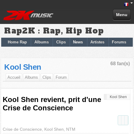
Menu
Rap2K : Rap, Hip Hop
Home Rap
Albums
Clips
News
Artistes
Forums
68 fan(s)
Kool Shen
Accueil
Albums
Clips
Forum
Kool Shen
Kool Shen revient, prit d'une
Crise de Conscience
Crise de Conscience, Kool Shen, NTM