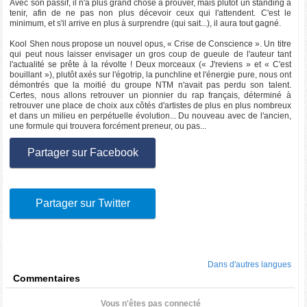
Avec son passif, il n'a plus grand chose à prouver, mais plutôt un standing à
tenir, afin de ne pas non plus décevoir ceux qui l'attendent. C'est le
minimum, et s'il arrive en plus à surprendre (qui sait...), il aura tout gagné.
Kool Shen nous propose un nouvel opus, « Crise de Conscience ». Un titre
qui peut nous laisser envisager un gros coup de gueule de l'auteur tant
l'actualité se prête à la révolte ! Deux morceaux (« J'reviens » et « C'est
bouillant »), plutôt axés sur l'égotrip, la punchline et l'énergie pure, nous ont
démontrés que la moitié du groupe NTM n'avait pas perdu son talent.
Certes, nous allons retrouver un pionnier du rap français, déterminé à
retrouver une place de choix aux côtés d'artistes de plus en plus nombreux
et dans un milieu en perpétuelle évolution... Du nouveau avec de l'ancien,
une formule qui trouvera forcément preneur, ou pas...
Partager sur Facebook
Partager sur Twitter
Dans d'autres langues
Commentaires
Vous n'êtes pas connecté