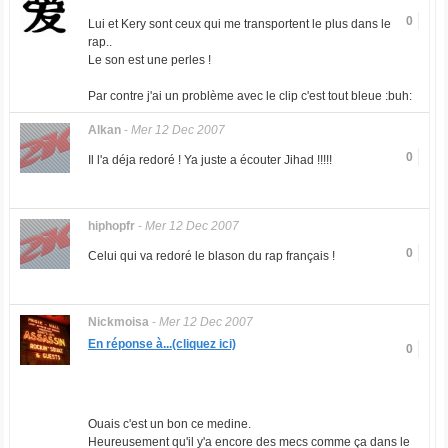
0
Lui et Kery sont ceux qui me transportent le plus dans le
rap..
Le son est une perles !
Par contre j'ai un problème avec le clip c'est tout bleue :buh:
Alkan
-
Mer 12 Dec 2007
0
Il l'a déja redoré ! Ya juste a écouter Jihad !!!!!
hiphopfr
-
Mer 12 Dec 2007
0
Celui qui va redoré le blason du rap français !
Nickmoisa
-
Mer 12 Dec 2007
En réponse à...(cliquez ici)
0
Ouais c'est un bon ce medine.
Heureusement qu'il y'a encore des mecs comme ça dans le