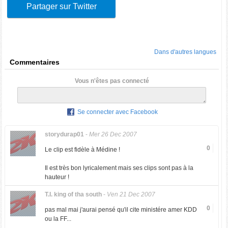
Partager sur Twitter
Dans d'autres langues
Commentaires
Vous n'êtes pas connecté
Se connecter avec Facebook
storydurap01
-
Mer 26 Dec 2007
0
Le clip est fidèle à Médine !
Il est très bon lyricalement mais ses clips sont pas à la
hauteur !
T.I. king of tha south
-
Ven 21 Dec 2007
0
pas mal mai j'aurai pensé qu'il cite ministére amer KDD
ou la FF...