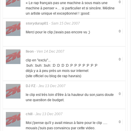
0
« Le rap français pas une machine à sous mais une
machine à penser »… si particulier et si sincère. Médine
un artiste unique et exceptionnel ! :good:
storydurap01
-
Sam 15 Dec 2007
0
Merci pour le clip j'avais pas encore vu ;)
lleon
-
Ven 14 Dec 2007
0
clip en "exclu"...
:buh: :buh: :buh: :D :D :D :D :P :P :P :P :P :P :P
déjà y a à peu près un mois sur internet
(site officiel ou blog de rap havrais)
DJ FZ
-
Jeu 13 Dec 2007
0
le clip est trés loin d'être à la hauteur du son,sans doute
une question de budget.
chill
-
Jeu 13 Dec 2007
0
Moi j'pense qu'il y avait mieux à faire pour le clip .....
mouais j'suis pas convaincu par cette video.