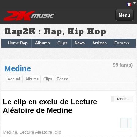
Menu
Rap2K : Rap, Hip Hop
Home Rap
Albums
Clips
News
Artistes
Forums
99 fan(s)
Medine
Accueil
Albums
Clips
Forum
Medine
Le clip en exclu de Lecture
Aléatoire de Medine
Medine, Lecture Aléatoire, clip