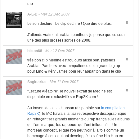
rap.
A-L-B
-
Mer 12 Dec 2007
0
Le son déchire ! Le clip déchire ! Que dire de plus.
J'attends vraiment arabian panthers, je pense que ce sera
une des plus grosses sorties de 2008.
bilson68
-
Mer 12 Dec 2007
0
très bon clip Medine est toujours aussi bon, j'attends
Arabian Panthers avec immpatience et un grand big up
pour Lino & Kéry James pour leur appariton dans le clip
Sagittarius
-
Mar 11 Dec 2007
0
"Lecture Aléatoire", le nouvel extrait de Medine est
disponible en exclusivité sur Rap2K.com !
Au travers de cette chanson (disponible sur
la compilation
Rap2K
), le MC havrais fait sa rétrospective discographique
en retraçant ses grands moments du rap français, les albums
qui l'ont marqué, les rappeurs qui l'ont influencé,... Un
morceau conceptuel que l'on peut voir à la fois comme un
hommage à ceux qui ont développé la scène Hip Hop en