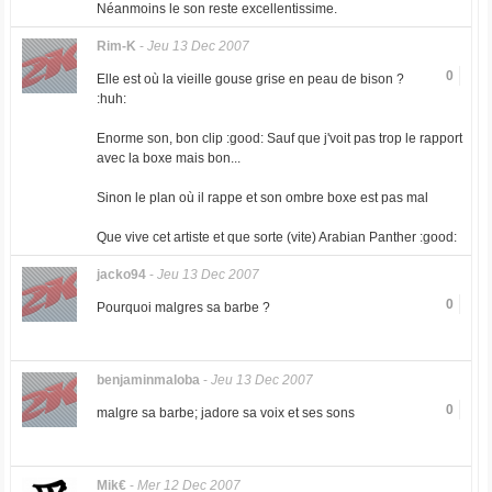
Néanmoins le son reste excellentissime.
Rim-K
-
Jeu 13 Dec 2007
0
Elle est où la vieille gouse grise en peau de bison ?
:huh:
Enorme son, bon clip :good: Sauf que j'voit pas trop le rapport
avec la boxe mais bon...
Sinon le plan où il rappe et son ombre boxe est pas mal
Que vive cet artiste et que sorte (vite) Arabian Panther :good:
jacko94
-
Jeu 13 Dec 2007
0
Pourquoi malgres sa barbe ?
benjaminmaloba
-
Jeu 13 Dec 2007
0
malgre sa barbe; jadore sa voix et ses sons
Mik€
-
Mer 12 Dec 2007