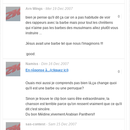
Arn Wings
-
Mer 19 Dec 2007
0
bien je pense qu'il dit ça car on a pas habitude de voir
des rappeurs avec la barbe mais pour tout les chrétiens
qui n'aime pas les barbes des musulmans allez plutôt vous
instruire ...
Jésus avait une barbe tel que nous l'imaginons !!!
:good:
Namiss
-
Dim 16 Dec 2007
En réponse à...(cliquez ici)
0
Ouais moi aussi je comprends pas bien là,ça change quoi
qu'il est une barbe ou une perruque?
Sinon je trouve le clip bon sans être extraordinaire, la
chanson est terrible parce qu'on ressent vraiment que ce qu'il
dit c'est sincère.
Du bon Médine,vivement Arabian Panthers!!
sas-contest
-
Sam 15 Dec 2007