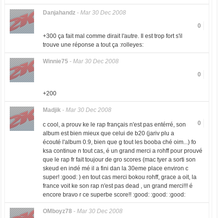
Danjahandz
-
Mar 30 Dec 2008
0
+300 ça fait mal comme dirait l'autre. Il est trop fort s'il
trouve une réponse a tout ça :rolleyes:
Winnie75
-
Mar 30 Dec 2008
0
+200
Madjik
-
Mar 30 Dec 2008
0
c cool, a prouv ke le rap français n'est pas entérré, son
album est bien mieux que celui de b20 (jariv plu a
écouté l'album 0.9, bien que g tout les booba ché oim...) fo
ksa continue n tout cas, é un grand merci a rohff pour prouvé
que le rap fr fait toujour de gro scores (mac tyer a sorti son
skeud en indé mé il a fini dan la 30eme place environ c
super! :good: ) en tout cas merci bokou rohff, grace a oit, la
france voit ke son rap n'est pas dead , un grand merci!!! é
encore bravo r ce superbe score!! :good: :good: :good:
OMboyz78
-
Mar 30 Dec 2008