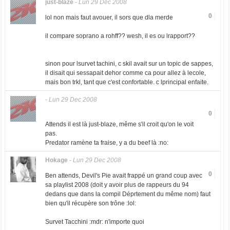
just-blaze
-
Lun 29 Dec 2008
0
lol non mais faut avouer, il sors que dla merde
il compare soprano a rohff?? wesh, il es ou lrapport??
sinon pour lsurvet tachini, c skil avait sur un topic de sappes,
il disait qui sessapait dehor comme ca pour allez à lecole,
mais bon trkl, tant que c'est confortable. c lprincipal enfaite.
-
Lun 29 Dec 2008
0
Attends il est là just-blaze, même s'il croit qu'on le voit
pas.
Predator ramène ta fraise, y a du beef là :no:
Hokage
-
Lun 29 Dec 2008
0
Ben attends, Devil's Pie avait frappé un grand coup avec
sa playlist 2008 (doit y avoir plus de rappeurs du 94
dedans que dans la compil Déprtement du même nom) faut
bien qu'il récupère son trône :lol:
Survet Tacchini :mdr: n'importe quoi