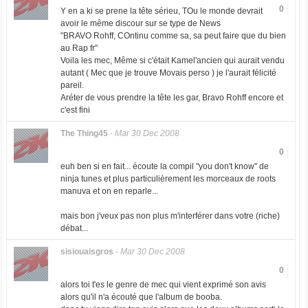
0
Y en a ki se prene la tête sérieu, TOu le monde devrait
avoir le même discour sur se type de News
"BRAVO Rohff, COntinu comme sa, sa peut faire que du bien
au Rap fr"
Voila les mec, Même si c'était Kamel'ancien qui aurait vendu
autant ( Mec que je trouve Movais perso ) je l'aurait félicité
pareil.
Aréter de vous prendre la tête les gar, Bravo Rohff encore et
c'est fini
The Thing45
-
Mar 30 Dec 2008
0
euh ben si en fait... écoute la compil "you don't know" de
ninja tunes et plus particulièrement les morceaux de roots
manuva et on en reparle...
mais bon j'veux pas non plus m'interférer dans votre (riche)
débat...
sisiouaisgros
-
Mar 30 Dec 2008
0
alors toi t'es le genre de mec qui vient exprimé son avis
alors qu'il n'a écouté que l'album de booba.