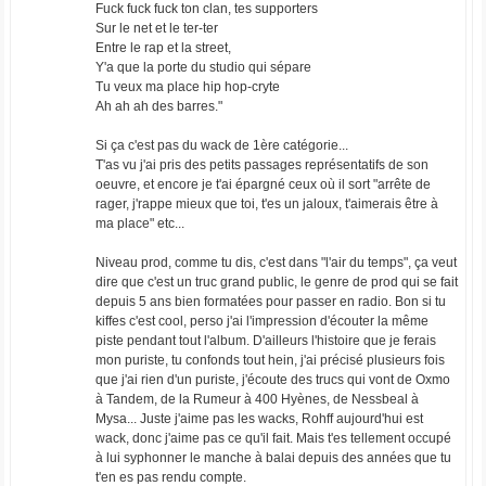
Fuck fuck fuck ton clan, tes supporters
Sur le net et le ter-ter
Entre le rap et la street,
Y'a que la porte du studio qui sépare
Tu veux ma place hip hop-cryte
Ah ah ah des barres."
Si ça c'est pas du wack de 1ère catégorie...
T'as vu j'ai pris des petits passages représentatifs de son
oeuvre, et encore je t'ai épargné ceux où il sort "arrête de
rager, j'rappe mieux que toi, t'es un jaloux, t'aimerais être à
ma place" etc...
Niveau prod, comme tu dis, c'est dans "l'air du temps", ça veut
dire que c'est un truc grand public, le genre de prod qui se fait
depuis 5 ans bien formatées pour passer en radio. Bon si tu
kiffes c'est cool, perso j'ai l'impression d'écouter la même
piste pendant tout l'album. D'ailleurs l'histoire que je ferais
mon puriste, tu confonds tout hein, j'ai précisé plusieurs fois
que j'ai rien d'un puriste, j'écoute des trucs qui vont de Oxmo
à Tandem, de la Rumeur à 400 Hyènes, de Nessbeal à
Mysa... Juste j'aime pas les wacks, Rohff aujourd'hui est
wack, donc j'aime pas ce qu'il fait. Mais t'es tellement occupé
à lui syphonner le manche à balai depuis des années que tu
t'en es pas rendu compte.