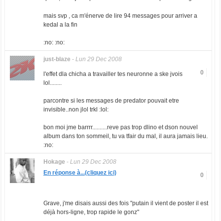
mais svp , ca m'énerve de lire 94 messages pour arriver a
kedal a la fin
:no: :no:
just-blaze
-
Lun 29 Dec 2008
0
l'effet dla chicha a travailler tes neuronne a ske jvois
lol........
parcontre si les messages de predator pouvait etre
invisible..non jlol trkl :lol:
bon moi jme barrrr..........reve pas trop dlino et dson nouvel
album dans ton sommeil, tu va tfair du mal, il aura jamais lieu.
:no:
Hokage
-
Lun 29 Dec 2008
En réponse à...(cliquez ici)
0
Grave, j'me disais aussi des fois "putain il vient de poster il est
déjà hors-ligne, trop rapide le gonz"