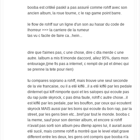
booba est critiké paskil a pas assuré comme rohff avec son
ancien album, la roue tourne, c le rap game point barre.
le flow de rohff sur un ligne d'un son au hasar du code de
lhorreur >>> la carriere de la rumeur
tas vu c facile de faire ca...hein...
dire que t'aimes pas, c une chose, dire c dla merde c une
autre. lalbum a mis tt lmonde daccord, allez 95%, dans mon
entourage,(jme fis pas a internet, c rempli de pd et dmec qui
se prenne la tete pour rien)
tu compares soprano a rohff, mais trouve une seul seconde
de la vie francaise, ou il a eté kiffé...il a eté kiffé par les pedale
dinternet qui kiff nimporte quoi et les salopes qui ecoute pas
du rap juste skyrock, c pas dma faute, rohff c autre chose...il
est kiffé par les pedale, par les bouffon, par ceux qui ecoutent
skyrock MAIS aussi par les bons qui ecoute du bon rap, par la
street, par les gens bien etc...bref par tout le monde. booba c
la meme, sauf pour son dernier album, et encore si rohff
n'avait pas sorti son album peu dtemp apres lui, il aurait aussi
eté sucé, mais comme rohff a montré que le level etait grave
different entre les deux, les gens ont compris que booba n'a