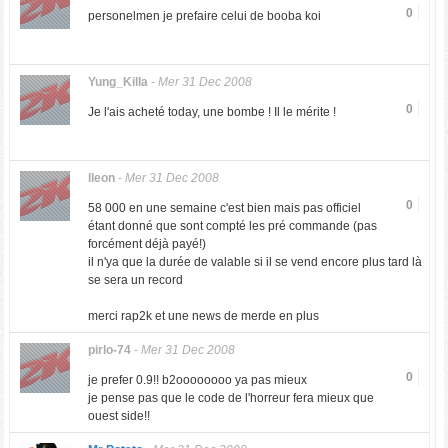
0
personelmen je prefaire celui de booba koi
Yung_Killa
-
Mer 31 Dec 2008
0
Je l'ais acheté today, une bombe ! Il le mérite !
lleon
-
Mer 31 Dec 2008
0
58 000 en une semaine c'est bien mais pas officiel
étant donné que sont compté les pré commande (pas
forcément déjà payé!)
il n'ya que la durée de valable si il se vend encore plus tard là
se sera un record
merci rap2k et une news de merde en plus
pirlo-74
-
Mer 31 Dec 2008
0
je prefer 0.9!! b2oooooooo ya pas mieux
je pense pas que le code de l'horreur fera mieux que
ouest side!!