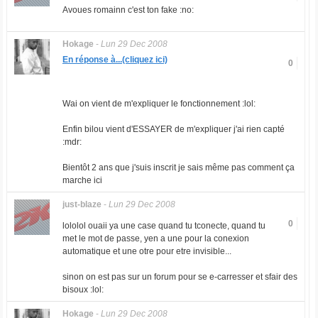
Avoues romainn c'est ton fake :no:
Hokage
-
Lun 29 Dec 2008
En réponse à...(cliquez ici)
0
Wai on vient de m'expliquer le fonctionnement :lol:
Enfin bilou vient d'ESSAYER de m'expliquer j'ai rien capté
:mdr:
Bientôt 2 ans que j'suis inscrit je sais même pas comment ça
marche ici
just-blaze
-
Lun 29 Dec 2008
0
lololol ouaii ya une case quand tu tconecte, quand tu
met le mot de passe, yen a une pour la conexion
automatique et une otre pour etre invisible...
sinon on est pas sur un forum pour se e-carresser et sfair des
bisoux :lol:
Hokage
-
Lun 29 Dec 2008