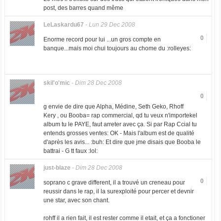
post, des barres quand même
LeLaskardu67
-
Lun 29 Dec 2008
0
Enorme record pour lui ...un gros compte en
banque...mais moi chui toujours au chome du :rolleyes:
skil'o'mic
-
Dim 28 Dec 2008
0
g envie de dire que Alpha, Médine, Seth Geko, Rhoff
Kery , ou Booba= rap commercial, qd tu veux n'importekel
album tu le PAYE, faut arreter avec ça. Si par Rap Ccial tu
entends grosses ventes: OK - Mais l'album est de qualité
d'après les avis... :buh: Et dire que jme disais que Booba le
battrai - G tt faux :lol:
just-blaze
-
Dim 28 Dec 2008
0
soprano c grave different, il a trouvé un creneau pour
reussir dans le rap, il la surexploité pour percer et devnir
une star, avec son chant.
rohff il a rien fait, il est rester comme il etait, et ça a fonctioner