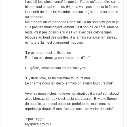
trucs 10 fois plus diversifiés que toi. Parce qu'à part être sur la
bite de tout ce qui vient du 94, je te vois pas trop sur le forum,
faut sortir de chez toi Mokobé :coucou: et j'ai rien d'un puriste
au contraire,
Maintenant on va parler de Rohff, ok il a un bon flow, perso je
suis pas fan mais objectivement il est bon de ce côté. Mais le
reste, c'est pas possible tu vis H24 avec des cotons tiges
bloqués au fond des oreilles, il a jamais été excellent niveau
écriture et là il est clairement mauvais.
"Le pyromane est le fils du feu
Rohff au mic donc ça sent les coups d'feu"
Du génie, t'avais raison en fait :rolleyes:
"Hystéric love, se finit termine toujours mal
Le charme nous fait décoller mais on atterrit toujours mal"
Vive les rimes riches :rolleyes: on dirait qu'il a écrit son skeud
avec Morsay, sérieux c'est la cla-cla-classe... Et vla le thème
de pucelle, aime moi pas mon portefeuille, mais mec, tu
répètes ça depuis 5 ans, t'as pas envie de varier des fois?
"2pac Biggie
Myspace groupie