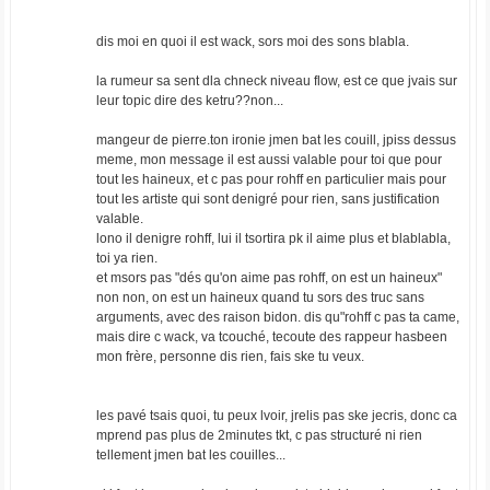
dis moi en quoi il est wack, sors moi des sons blabla.
la rumeur sa sent dla chneck niveau flow, est ce que jvais sur
leur topic dire des ketru??non...
mangeur de pierre.ton ironie jmen bat les couill, jpiss dessus
meme, mon message il est aussi valable pour toi que pour
tout les haineux, et c pas pour rohff en particulier mais pour
tout les artiste qui sont denigré pour rien, sans justification
valable.
lono il denigre rohff, lui il tsortira pk il aime plus et blablabla,
toi ya rien.
et msors pas "dés qu'on aime pas rohff, on est un haineux"
non non, on est un haineux quand tu sors des truc sans
arguments, avec des raison bidon. dis qu"rohff c pas ta came,
mais dire c wack, va tcouché, tecoute des rappeur hasbeen
mon frère, personne dis rien, fais ske tu veux.
les pavé tsais quoi, tu peux lvoir, jrelis pas ske jecris, donc ca
mprend pas plus de 2minutes tkt, c pas structuré ni rien
tellement jmen bat les couilles...