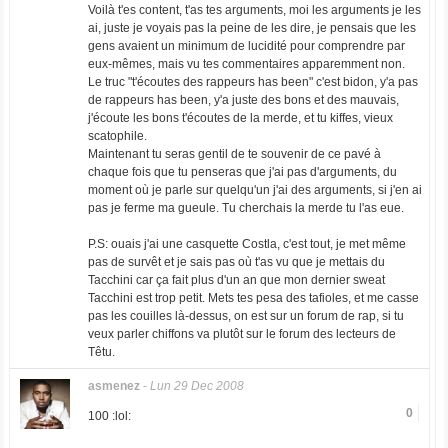
Voilà t'es content, t'as tes arguments, moi les arguments je les
ai, juste je voyais pas la peine de les dire, je pensais que les
gens avaient un minimum de lucidité pour comprendre par
eux-mêmes, mais vu tes commentaires apparemment non.
Le truc "t'écoutes des rappeurs has been" c'est bidon, y'a pas
de rappeurs has been, y'a juste des bons et des mauvais,
j'écoute les bons t'écoutes de la merde, et tu kiffes, vieux
scatophile.
Maintenant tu seras gentil de te souvenir de ce pavé à
chaque fois que tu penseras que j'ai pas d'arguments, du
moment où je parle sur quelqu'un j'ai des arguments, si j'en ai
pas je ferme ma gueule. Tu cherchais la merde tu l'as eue.
P.S: ouais j'ai une casquette Costla, c'est tout, je met même
pas de survêt et je sais pas où t'as vu que je mettais du
Tacchini car ça fait plus d'un an que mon dernier sweat
Tacchini est trop petit. Mets tes pesa des tafioles, et me casse
pas les couilles là-dessus, on est sur un forum de rap, si tu
veux parler chiffons va plutôt sur le forum des lecteurs de
Têtu.
asmenez
-
Lun 29 Dec 2008
0
100 :lol: