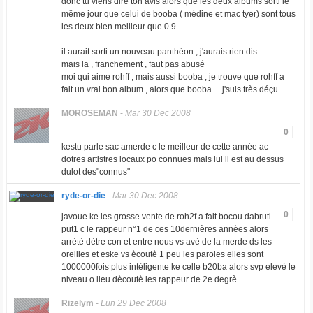
donc tu viens dire ton avis alors que les deux albums sorti le
même jour que celui de booba ( médine et mac tyer) sont tous
les deux bien meilleur que 0.9
il aurait sorti un nouveau panthéon , j'aurais rien dis
mais la , franchement , faut pas abusé
moi qui aime rohff , mais aussi booba , je trouve que rohff a
fait un vrai bon album , alors que booba ... j'suis très déçu
MOROSEMAN
-
Mar 30 Dec 2008
0
kestu parle sac amerde c le meilleur de cette année ac
dotres artistres locaux po connues mais lui il est au dessus
dulot des"connus"
ryde-or-die
-
Mar 30 Dec 2008
0
javoue ke les grosse vente de roh2f a fait bocou dabruti
put1 c le rappeur n°1 de ces 10dernières annèes alors
arrètè dètre con et entre nous vs avè de la merde ds les
oreilles et eske vs ècoutè 1 peu les paroles elles sont
1000000fois plus intèligente ke celle b20ba alors svp elevè le
niveau o lieu dècoutè les rappeur de 2e degrè
Rizelym
-
Lun 29 Dec 2008