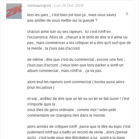
sisiouaisgros
-
Lun 29 Dec 2008
0
bon les gars ,, c'est bien joli tout ça , mais vous savez
pas arrêter de vous mettre sur la gueule ?
chacun aime son ou ses rapeurs . Ici c'est rohff en
l'occurrence. Alors ok , chacun a le droit de dire si il aime ou
pas , mais commencer a les critiquer et a dire qu'il sort que de
la merde , la j'suis pas d'accord
de même , dire que c'est du commercial , encore une fois ,
j'suis pas d'accord , j'veux bien que tony parker a sortit un
album commercial , mais rohff là .. ça va pas
alors tout les rapeurs sont commercial ( booba aussi alors
pour les jaloux )
et svp , arrêtez de dire que un tel ou un tel se fait sucer ! c'est
n'importe quoi là .
vous êtes de gens ordinaire , comme moi ! votre petit
commentaire ne changera rien dans le monde
alors arretez de critiquer rohff , parce que le titre du topic c'est
justement rohff qui a battu un record de vente , alors j'pense
qu'ici , c'est juste pour dire félicitation a lui . point a la ligne