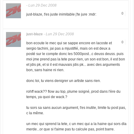
-
Lun 29 Dec 2008
0
just-blaze, t'es juste inimitable j'te jure :mdr:
just-blaze
-
Lun 29 Dec 2008
0
bon ecoute le mec qui se sappe encore en lacoste et
sergio tachini, jai pas a mjustifié, mais on est deux a
posté sur le compte donc les 5000post...c deuss deuss. puis
moi jme prend pas la tete pour rien, un son est bon, il est bon
et jdis pk, et si il est mauvais jdis pk... avec des arguments
bon, sans haine ni rien.
donc toi, tu viens denigrer un artiste sans rien.
rohff wack?? flow au top, plume soigné, prod dans l'ère du
temps, ya quoi de wack.?
tu sors sa sans aucun argument, t'es inutile, limite tu post pas,
c la même.
un mec qui sprend la tete, c un mec qui a la haine qui sors dla
merde...or que si t'aime pas tu calcule pas, point barre.