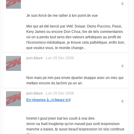
0
Je suis forcé de me rallier à ton point de vue
Moi qui ait été bercé par IAM, Solaar, Oxmo Puccino, Passi,
Kery James ou encore Don Choa, lire de tels commentaires
où on a perdu tout sens des valeurs artistiques au profit de
l'économico-médiatique, je trouve cela pathétique, enfin bon,
que voulez-vous, le monde change...
just-blaze
-
Lun 29 Dec 2008
0
Non mais jai mm pas envie dparler dsappe avec un mec qui
mettais encore du tachini ya un an.
just-blaze
-
Lun 29 Dec 2008
En réponse à...(cliquez ici)
0
hmmm t gout jmen bat les couill à vrai dire.
sinon sa fsait lnogtemp qu'on mavait pas sorti lexpresison
manche a balais, tjr aussi beauf lexpression lol siisi continue