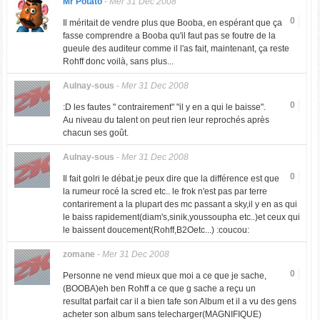
Mr Potato
-
Mer 31 Dec 2008
0
Il méritait de vendre plus que Booba, en espérant que ça
fasse comprendre a Booba qu'il faut pas se foutre de la
gueule des auditeur comme il l'as fait, maintenant, ça reste
Rohff donc voilà, sans plus...
Aulnay-sous
-
Mer 31 Dec 2008
0
:D les fautes " contrairement" "il y en a qui le baisse".
Au niveau du talent on peut rien leur reprochés après
chacun ses goût.
Aulnay-sous
-
Mer 31 Dec 2008
0
Il fait golri le débat.je peux dire que la différence est que
la rumeur rocé la scred etc.. le frok n'est pas par terre
contarirement a la plupart des mc passant a sky,il y en as qui
le baiss rapidement(diam's,sinik,youssoupha etc..)et ceux qui
le baissent doucement(Rohff,B2Oetc...) :coucou:
zomane
-
Mer 31 Dec 2008
0
Personne ne vend mieux que moi a ce que je sache,
(BOOBA)eh ben Rohff a ce que g sache a reçu un
resultat parfait car il a bien tafe son Album et il a vu des gens
acheter son album sans telecharger(MAGNIFIQUE)