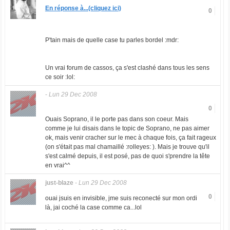
En réponse à...(cliquez ici)
0
P'tain mais de quelle case tu parles bordel :mdr:
Un vrai forum de cassos, ça s'est clashé dans tous les sens
ce soir :lol:
-
Lun 29 Dec 2008
0
Ouais Soprano, il le porte pas dans son coeur. Mais
comme je lui disais dans le topic de Soprano, ne pas aimer
ok, mais venir cracher sur le mec à chaque fois, ça fait rageux
(on s'était pas mal chamaillé :rolleyes: ). Mais je trouve qu'il
s'est calmé depuis, il est posé, pas de quoi s'prendre la tête
en vrai^^
just-blaze
-
Lun 29 Dec 2008
0
ouai jsuis en invisible, jme suis reconecté sur mon ordi
là, jai coché la case comme ca...lol