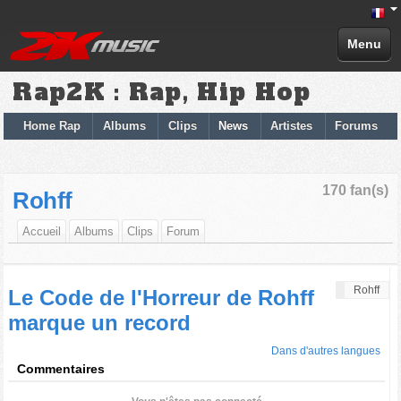
Menu
Rap2K : Rap, Hip Hop
Home Rap
Albums
Clips
News
Artistes
Forums
170 fan(s)
Rohff
Accueil
Albums
Clips
Forum
Rohff
Le Code de l'Horreur de Rohff
marque un record
Dans d'autres langues
Commentaires