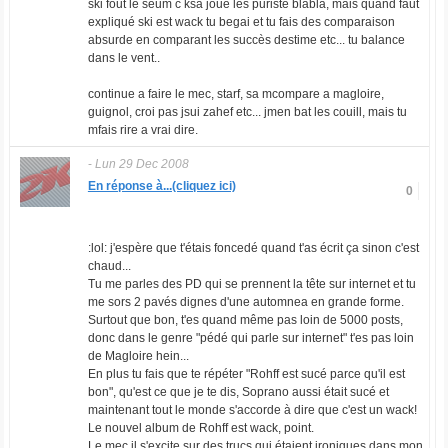
ski fout le seum c ksa joue les puriste blabla, mais quand faut
expliqué ski est wack tu begai et tu fais des comparaison
absurde en comparant les succès destime etc... tu balance
dans le vent..
continue a faire le mec, starf, sa mcompare a magloire,
guignol, croi pas jsui zahef etc... jmen bat les couill, mais tu
mfais rire a vrai dire.
-
Lun 29 Dec 2008
En réponse à...(cliquez ici)
0
:lol: j'espère que t'étais foncedé quand t'as écrit ça sinon c'est
chaud...
Tu me parles des PD qui se prennent la tête sur internet et tu
me sors 2 pavés dignes d'une automnea en grande forme.
Surtout que bon, t'es quand même pas loin de 5000 posts,
donc dans le genre "pédé qui parle sur internet" t'es pas loin
de Magloire hein...
En plus tu fais que te répéter "Rohff est sucé parce qu'il est
bon", qu'est ce que je te dis, Soprano aussi était sucé et
maintenant tout le monde s'accorde à dire que c'est un wack!
Le nouvel album de Rohff est wack, point.
Le mec il s'excite sur des trucs qui étaient ironiques dans mon