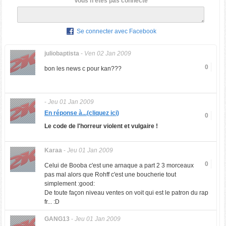
Vous n'êtes pas connecté
Se connecter avec Facebook
juliobaptista
-
Ven 02 Jan 2009
0
bon les news c pour kan???
-
Jeu 01 Jan 2009
En réponse à...(cliquez ici)
0
Le code de l'horreur violent et vulgaire !
Karaa
-
Jeu 01 Jan 2009
0
Celui de Booba c'est une arnaque a part 2 3 morceaux
pas mal alors que Rohff c'est une boucherie tout
simplement :good:
De toute façon niveau ventes on voit qui est le patron du rap
fr... :D
GANG13
-
Jeu 01 Jan 2009