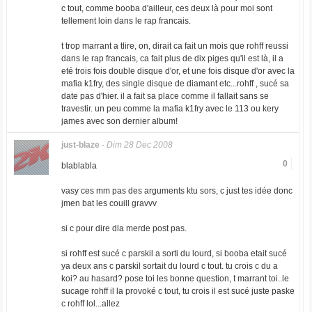
c tout, comme booba d'ailleur, ces deux là pour moi sont
tellement loin dans le rap francais.
t trop marrant a tlire, on, dirait ca fait un mois que rohff reussi
dans le rap francais, ca fait plus de dix piges qu'il est là, il a
eté trois fois double disque d'or, et une fois disque d'or avec la
mafia k1fry, des single disque de diamant etc...rohff , sucé sa
date pas d'hier. il a fait sa place comme il fallait sans se
travestir. un peu comme la mafia k1fry avec le 113 ou kery
james avec son dernier album!
just-blaze
-
Dim 28 Dec 2008
0
blablabla
vasy ces mm pas des arguments ktu sors, c just tes idée donc
jmen bat les couill gravvv
si c pour dire dla merde post pas.
si rohff est sucé c parskil a sorti du lourd, si booba etait sucé
ya deux ans c parskil sortait du lourd c tout. tu crois c du a
koi? au hasard? pose toi les bonne question, t marrant toi..le
sucage rohff il la provoké c tout, tu crois il est sucé juste paske
c rohff lol...allez