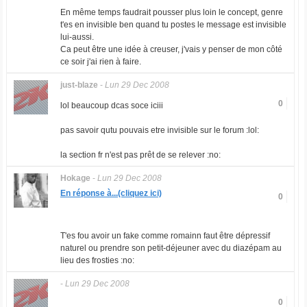
En même temps faudrait pousser plus loin le concept, genre
t'es en invisible ben quand tu postes le message est invisible
lui-aussi.
Ca peut être une idée à creuser, j'vais y penser de mon côté
ce soir j'ai rien à faire.
just-blaze
-
Lun 29 Dec 2008
0
lol beaucoup dcas soce iciii
pas savoir qutu pouvais etre invisible sur le forum :lol:
la section fr n'est pas prêt de se relever :no:
Hokage
-
Lun 29 Dec 2008
En réponse à...(cliquez ici)
0
T'es fou avoir un fake comme romainn faut être dépressif
naturel ou prendre son petit-déjeuner avec du diazépam au
lieu des frosties :no:
-
Lun 29 Dec 2008
0