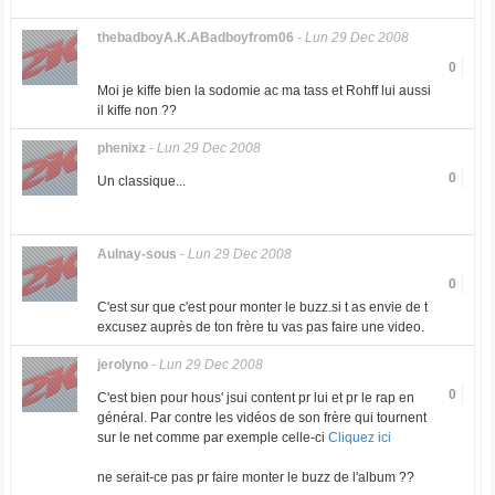
thebadboyA.K.ABadboyfrom06
-
Lun 29 Dec 2008
0
Moi je kiffe bien la sodomie ac ma tass et Rohff lui aussi
il kiffe non ??
phenixz
-
Lun 29 Dec 2008
0
Un classique...
Aulnay-sous
-
Lun 29 Dec 2008
0
C'est sur que c'est pour monter le buzz.si t as envie de t
excusez auprès de ton frère tu vas pas faire une video.
jerolyno
-
Lun 29 Dec 2008
0
C'est bien pour hous' jsui content pr lui et pr le rap en
général. Par contre les vidéos de son frère qui tournent
sur le net comme par exemple celle-ci
Cliquez ici
ne serait-ce pas pr faire monter le buzz de l'album ??