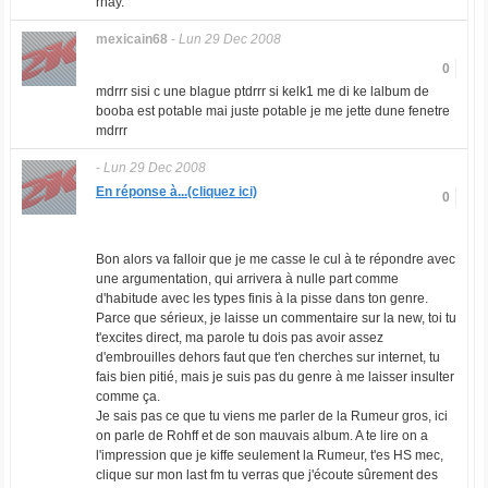
rhay.
mexicain68
-
Lun 29 Dec 2008
0
mdrrr sisi c une blague ptdrrr si kelk1 me di ke lalbum de
booba est potable mai juste potable je me jette dune fenetre
mdrrr
-
Lun 29 Dec 2008
En réponse à...(cliquez ici)
0
Bon alors va falloir que je me casse le cul à te répondre avec
une argumentation, qui arrivera à nulle part comme
d'habitude avec les types finis à la pisse dans ton genre.
Parce que sérieux, je laisse un commentaire sur la new, toi tu
t'excites direct, ma parole tu dois pas avoir assez
d'embrouilles dehors faut que t'en cherches sur internet, tu
fais bien pitié, mais je suis pas du genre à me laisser insulter
comme ça.
Je sais pas ce que tu viens me parler de la Rumeur gros, ici
on parle de Rohff et de son mauvais album. A te lire on a
l'impression que je kiffe seulement la Rumeur, t'es HS mec,
clique sur mon last fm tu verras que j'écoute sûrement des