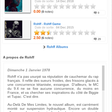
Date de sortie :
14 Dec 2018
0.00
(
0
notes)
0
Rohff -
Rohff Game
Date de sortie :
04 Dec 2015
2.50
(
6
notes)
29
Rohff Albums
A propos de Rohff
Dimanche 1 Janvier 1978
Rohff n'a pas usurpé sa réputation de cauchemar du rap
français. Il refile des sueurs froides, des frissons glacés à
une concurrence tétanisée, exsangue. D'ailleurs, le MC
du 9.4 ne se fixe aucune concurrence, du moins en
France, et va chercher ses inspirations du côté de Biggie
et Tupac. C'est dire.
Au-Delà De Mes Limites, le nouvel album, est carrément
monté sur suspension hydraulique. Encore un double