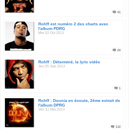
41
Rohff est numéro 2 des charts avec
l'album PDRG
Mer 02 Oct 2013
20
Rohff : Déterminé, la lyric vidéo
Jeu 05 Sep 2013
1
Rohff : Dounia en écoute, 2ème extrait de
l'album DPRG
Ven 31 Mai 2013
132