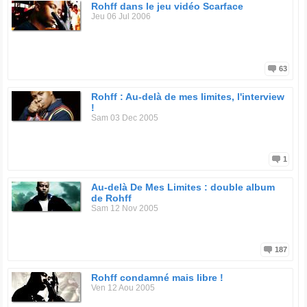
Rohff dans le jeu vidéo Scarface
Jeu 06 Jul 2006
63
Rohff : Au-delà de mes limites, l'interview
!
Sam 03 Dec 2005
1
Au-delà De Mes Limites : double album
de Rohff
Sam 12 Nov 2005
187
Rohff condamné mais libre !
Ven 12 Aou 2005