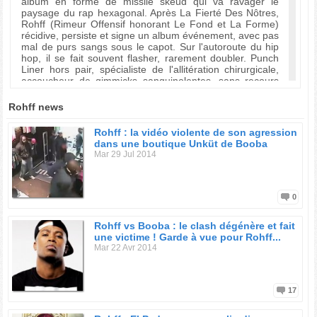
album en forme de missile skeud qui va ravager le
paysage du rap hexagonal. Après La Fierté Des Nôtres,
Rohff (Rimeur Offensif honorant Le Fond et La Forme)
récidive, persiste et signe un album événement, avec pas
mal de purs sangs sous le capot. Sur l'autoroute du hip
hop, il se fait souvent flasher, rarement doubler. Punch
Liner hors pair, spécialiste de l'allitération chirurgicale,
accoucheur de gimmicks sanguinolentes, sans recours
aux forceps, Rohff est définitivement, fondamentalement
hip hop.
Rohff news
Artiste en perpétuelle élévation, que la prise de risque
Rohff : la vidéo violente de son agression
musicale n'effraie pas, il a su donner à son rap une
dans une boutique Unküt de Booba
modernité incisive, une épaisseur singulière. Avec des
Mar 29 Jul 2014
titres comme Tout Se Paye, Le Club Des Métaphores, La
Puissance, Premier Sur Le Ghetto, l'ex-membre de la
Mafia K'1 Fry met une pression insupportable à ses
coreligionnaires. Chevalier de la rue, sans peur et sans
0
reproche, Rohff rappe sur des sons renversants comme
la trajectoire d'un avion de chasse, et ses métaphores
Rohff vs Booba : le clash dégénère et fait
voyagent à la vitesse du son.
une victime ! Garde à vue pour Rohff...
Mar 22 Avr 2014
Et c'est le genre d'alchimie qui a séduit des centaines de
milliers d'auditeurs à travers la France et les pays
francophones.
Les américains Havoc (du mythique groupe Mobb Deep)
17
et El Timo lui ont taillé quelques joyaux sur mesure,
faisant briller sa prose cristalline d'un éclat adamantin.