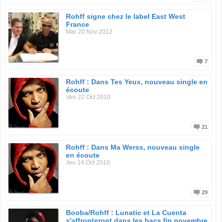
Rohff signe chez le label East West
France
Mar 20 Nov 2012
7
Rohff : Dans Tes Yeux, nouveau single en
écoute
Ven 22 Oct 2010
21
Rohff : Dans Ma Werss, nouveau single
en écoute
Jeu 14 Oct 2010
29
Booba/Rohff : Lunatic et La Cuenta
s'affronteront dans les bacs fin novembre