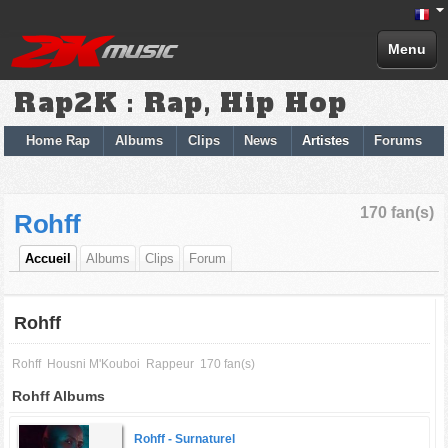
Menu
Rap2K : Rap, Hip Hop
Home Rap
Albums
Clips
News
Artistes
Forums
170 fan(s)
Rohff
Accueil
Albums
Clips
Forum
Rohff
Rohff
Housni M'Kouboi
Rappeur
170 fan(s)
Rohff Albums
Rohff -
Surnaturel