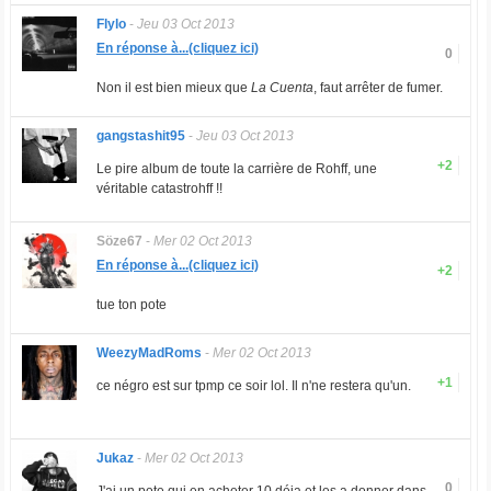
Flylo
-
Jeu 03 Oct 2013
En réponse à...(cliquez ici)
0
Non il est bien mieux que
La Cuenta
, faut arrêter de fumer.
gangstashit95
-
Jeu 03 Oct 2013
+2
Le pire album de toute la carrière de Rohff, une
véritable catastrohff !!
Söze67
-
Mer 02 Oct 2013
En réponse à...(cliquez ici)
+2
tue ton pote
WeezyMadRoms
-
Mer 02 Oct 2013
+1
ce négro est sur tpmp ce soir lol. Il n'ne restera qu'un.
Jukaz
-
Mer 02 Oct 2013
0
J'ai un pote qui en acheter 10 déja et les a donner dans