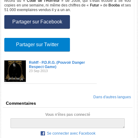
record du «
Code de l’Horreur
» de 2008, qui s’était écoulé à 58 400
copies en une semaine, ni même des chiffres de «
Futur
» de
Booba
et ses
51 000 exemplaires vendus il y a un an.
Partager sur Facebook
Partager sur Twitter
Rohff - P.D.R.G. (Pouvoir Danger
Respect Game)
23 Sep 2013
Dans d'autres langues
Commentaires
Vous n'êtes pas connecté
Se connecter avec Facebook