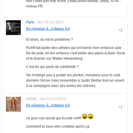
Moi c'était pas trop Rohff, c'était plutôt Booba, Sefyu, NTM ...
niveau FR.
Flylo
-
Jeu 03 Oct 2013
En réponse à...(cliquez ici)
+2
Et alors, où est le problème ?
Rohff fait partie des artistes qui ont bercé mon enfance sale
fils de pute, toi ton enfance c'est tailler des pipes à Alain Soral
et te branler sur Walter Heisenberg.
C'est toi qui parle de crédibilité ?
Ne m'oblige pas à poster les photos, monsieur joue le caïd
derrière l'écran mais ressemble à Justin Bieber tout en vivant
à la campagne avec ses amies les chèvres.
#####
-
Jeu 03 Oct 2013
En réponse à...(cliquez ici)
+2
ce gros cas social qui écoute rohff
comment tu veux etre crédible après ça