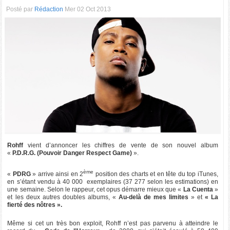
Posté par
Rédaction
Mer 02 Oct 2013
Rohff
vient d’annoncer les chiffres de vente de son nouvel album
«
P.D.R.G. (Pouvoir Danger Respect Game)
».
ème
«
PDRG
» arrive ainsi en 2
position des charts et en tête du top iTunes,
en s’étant vendu à 40 000 exemplaires (37 277 selon les estimations) en
une semaine. Selon le rappeur, cet opus démarre mieux que «
La Cuenta
»
et les deux autres doubles albums, «
Au-delà de mes limites
» et
« La
fierté des nôtres ».
Même si cet un très bon exploit, Rohff n’est pas parvenu à atteindre le