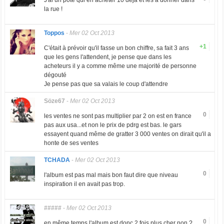
la rue !
Toppos
-
Mer 02 Oct 2013
+1
C'était à prévoir qu'il fasse un bon chiffre, sa fait 3 ans
que les gens l'attendent, je pense que dans les
acheteurs il y a comme même une majorité de personne
dégouté
Je pense pas que sa valais le coup d'attendre
Söze67
-
Mer 02 Oct 2013
0
les ventes ne sont pas multiplier par 2 on est en france
pas aux usa...et non le prix de pdrg est bas. le gars
essayent quand même de gratter 3 000 ventes on dirait qu'il a
honte de ses ventes
TCHADA
-
Mer 02 Oct 2013
0
l'album est pas mal mais bon faut dire que niveau
inspiration il en avait pas trop.
#####
-
Mer 02 Oct 2013
0
en même temps l'album est donc 2 fois plus cher non ?