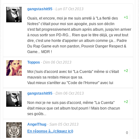
gangstashit95
-
Lun 07 Oct 2013
+1
Ouais, et encore, moi je me suis arreté à "La fierté des
Notres" c'était pour moi son apogée, puis son déclin
s'est fait progressivement album après album, jusqu'en arriver
à nous sortir son PD-RG... Rien que le titre déjà, ça veut tout
dire, c'est une honte d'appeler un album comme ça... Padre
Du Rap Game euh non pardon, Pouvoir Danger Respect &
Game... MDR !
Toppos
-
Dim 06 Oct 2013
+2
Moi j'suis d'accord avec toi "La Cuenta" même si c'était
mauvais sa restais mieux que sa.
Vaut mieux s'arrêter au "Code de l'Horreur" avec lui
gangstashit95
-
Dim 06 Oct 2013
+2
Non moi je ne suis pas d'accord, même "La Cuenta"
était mieux que cet album tout pourri ! Mais bon chacun
ses goûts...
AngelThug
-
Sam 05 Oct 2013
En réponse à...(cliquez ici)
0