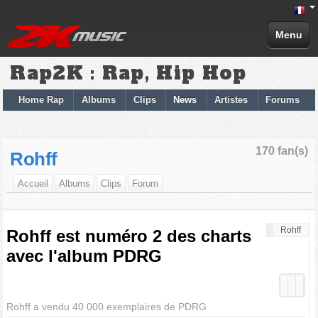
Menu
Rap2K : Rap, Hip Hop
Home Rap
Albums
Clips
News
Artistes
Forums
170 fan(s)
Rohff
Accueil
Albums
Clips
Forum
Rohff
Rohff est numéro 2 des charts
avec l'album PDRG
Rohff a vendu 40 000 exemplaires de PDRG