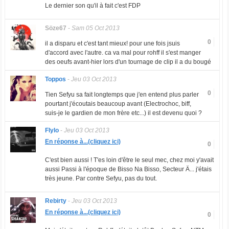
Le dernier son qu'il à fait c'est FDP
Söze67
-
Sam 05 Oct 2013
0
il a disparu et c'est tant mieux! pour une fois jsuis
d'accord avec l'autre. ca va mal pour rohff il s'est manger
des oeufs avant-hier lors d'un tournage de clip il a du bougé
Toppos
-
Jeu 03 Oct 2013
0
Tien Sefyu sa fait longtemps que j'en entend plus parler
pourtant j'écoutais beaucoup avant (Electrochoc, biff,
suis-je le gardien de mon frère etc...) il est devenu quoi ?
Flylo
-
Jeu 03 Oct 2013
En réponse à...(cliquez ici)
0
C'est bien aussi ! T'es loin d'être le seul mec, chez moi y'avait
aussi Passi à l'époque de Bisso Na Bisso, Secteur Ä... j'étais
très jeune. Par contre Sefyu, pas du tout.
Rebirty
-
Jeu 03 Oct 2013
En réponse à...(cliquez ici)
0