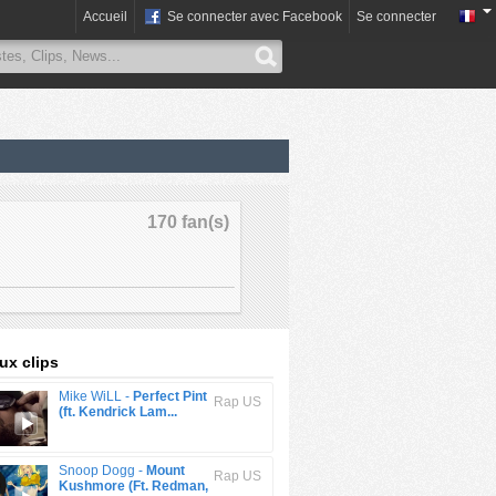
Accueil
Se connecter avec Facebook
Se connecter
170 fan(s)
x clips
Mike WiLL -
Perfect Pint
Rap US
(ft. Kendrick Lam...
Snoop Dogg -
Mount
Rap US
Kushmore (Ft. Redman,