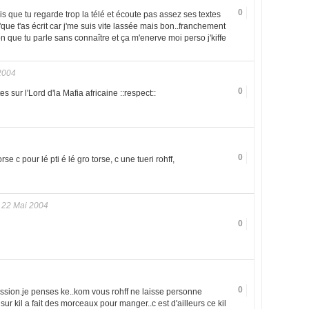
0
is que tu regarde trop la télé et écoute pas assez ses textes
 c'que t'as écrit car j'me suis vite lassée mais bon..franchement
n que tu parle sans connaître et ça m'enerve moi perso j'kiffe
2004
0
es sur l'Lord d'la Mafia africaine ::respect::
0
e c pour lé pti é lé gro torse, c une tueri rohff,
22 Mai 2004
0
0
pression.je penses ke..kom vous rohff ne laisse personne
n sur kil a fait des morceaux pour manger..c est d'ailleurs ce kil