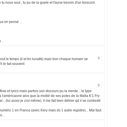
ise tu nous soul , tu pu de la guele et t'aurai besoin d'un kisscool.
us en pensé ...
 .
0
 tout le temps (il et tro lunatik) mais bon chaque humain se
il le fait souvent
0
flow et lyrics mais parfois son discours pu la merde... le type
à l'américaone alos que la moitié de ses potes de la Mafia K'1 Fry
 (lui aussi je croi même). Il me fait bien délirer qd il se contredit
 numéro 1 en France (avec Kery mais ds 1 autre registre)... Mai faut
i...