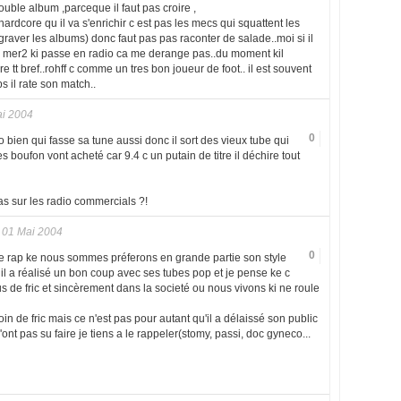
ouble album ,parceque il faut pas croire ,
ardcore qu il va s'enrichir c est pas les mecs qui squattent les
e graver les albums) donc faut pas pas raconter de salade..moi si il
 mer2 ki passe en radio ca me derange pas..du moment kil
 tt bref..rohff c comme un tres bon joueur de foot.. il est souvent
 il rate son match..
i 2004
0
 bien qui fasse sa tune aussi donc il sort des vieux tube qui
s boufon vont acheté car 9.4 c un putain de titre il déchire tout
s sur les radio commercials ?!
01 Mai 2004
0
e rap ke nous sommes préferons en grande partie son style
 il a réalisé un bon coup avec ses tubes pop et je pense ke c
us de fric et sincèrement dans la societé ou nous vivons ki ne roule
in de fric mais ce n'est pas pour autant qu'il a délaissé son public
nt pas su faire je tiens a le rappeler(stomy, passi, doc gyneco...