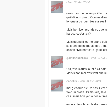
-
Ven 30 Avr 2004
ouais...en meme temps il fait de 
qu'il dit non plus... Comme disa
longueur de journées sur ses tra
Mais bon jcomprends ce que tu ve
hardcore, c'est ça?
Mais quand il tourne grand publ
se foutre de la gueule des gens, 
ds son style hardcore, ça lui co
g-unitsoldiers44
-
Ven 30 Avr 
Oui j'avais aussi oublié Ol Kainr
Mais sinon moi c'est vrai que le r
cadelux
-
Ven 30 Avr 2004
moi g écouté pleure pas, il est
94 c un prods US,mouais, said 
cas...mais bon yen a des autres
ecoutez le rohff en feat express