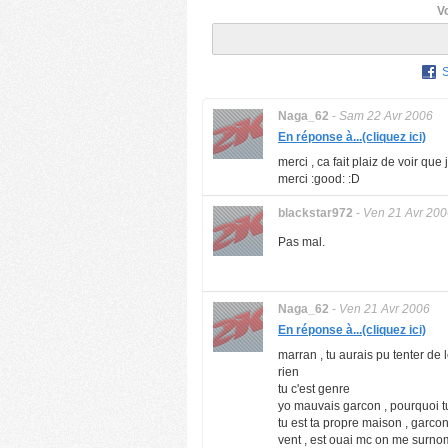
V
Naga_62
-
Sam 22 Avr 2006
En réponse à...(cliquez ici)
merci , ca fait plaiz de voir que 
merci :good: :D
blackstar972
-
Ven 21 Avr 200
Pas mal.
Naga_62
-
Ven 21 Avr 2006
En réponse à...(cliquez ici)
marran , tu aurais pu tenter de 
rien
tu c'est genre
yo mauvais garcon , pourquoi tu
tu est ta propre maison , garco
vent , est ouai mc on me surnom