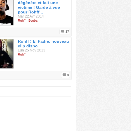
dégénère et fait une
victime ! Garde à vue
pour Rohff...
Mar 22 Avr 2014
Rohff
Booba
17
Rohff : El Padre, nouveau
clip dispo
Lun 25 Nov 2013
Rohff
0