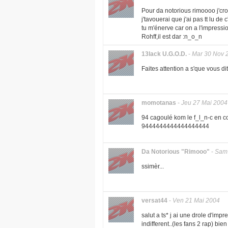
Pour da notorious rimoooo j'cro
j'tavouerai que j'ai pas tt lu de
tu m'énerve car on a l'impressio
Rohff,il est dar :n_o_n
13lack U.G.O.D.
-
Mar 30 Nov 
Faites attention a s'que vous dit
momotanas
-
Jeu 27 Mai 2004
94 cagoulé kom le f_l_n-c en cors
9444444444444444444
Da Notorious "Rimooo"
-
Sam 
ssimèr...
versat44
-
Ven 21 Mai 2004
salut a ts* j ai une drole d'im
indifferent..(les fans 2 rap) bie