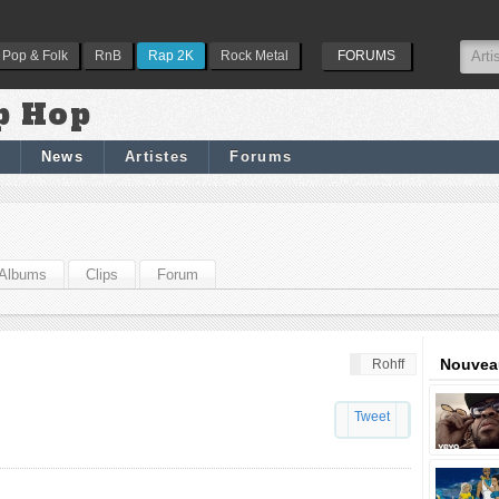
Pop & Folk
RnB
Rap 2K
Rock Metal
FORUMS
p Hop
News
Artistes
Forums
Albums
Clips
Forum
Nouveau
Rohff
Tweet