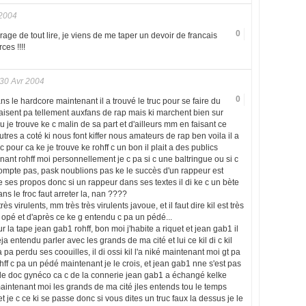
 2004
0
age de tout lire, je viens de me taper un devoir de francais
ces !!!!
30 Avr 2004
0
dans le hardcore maintenant il a trouvé le truc pour se faire du
aisent pa tellement auxfans de rap mais ki marchent bien sur
 je trouve ke c malin de sa part et d'ailleurs mm en faisant ce
utres a coté ki nous font kiffer nous amateurs de rap ben voila il a
pour ca ke je trouve ke rohff c un bon il plait a des publics
nt rohff moi personnellement je c pa si c une baltringue ou si c
 compte pas, pask noublions pas ke le succès d'un rappeur est
e ses propos donc si un rappeur dans ses textes il di ke c un bète
ans le froc faut arreter la, nan ????
rès virulents, mm très très virulents javoue, et il faut dire kil est très
ir opé et d'après ce ke g entendu c pa un pédé...
r la tape jean gab1 rohff, bon moi j'habite a riquet et jean gab1 il
ja entendu parler avec les grands de ma cité et lui ce kil di c kil
 a pa perdu ses coouilles, il di ossi kil l'a niké maintenant moi gt pa
rohff c pa un pédé maintenant je le crois, et jean gab1 nne s'est pas
s de doc gynéco ca c de la connerie jean gab1 a échangé kelke
maintenant moi les grands de ma cité jles entends tou le temps
et je c ce ki se passe donc si vous dites un truc faux la dessus je le