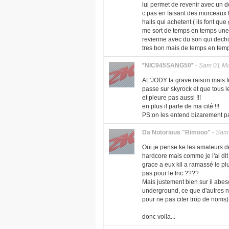
lui permet de revenir avec un d
c pas en faisant des morceaux h
halls qui achetent ( ils font qu
me sort de temps en temps une
revienne avec du son qui dechire
tres bon mais de temps en temps
*NIC945SANG50*
-
Sam 01 Ma
AL'JODY ta grave raison mais fo
passe sur skyrock et que tous le
et pleure pas aussi !!!
en plus il parle de ma cité !!!
PS:on les entend bizarement pa
Da Notorious "Rimooo"
-
Sam 
Oui je pense ke les amateurs d
hardcore mais comme je l'ai dit
grace a eux kil a ramassé le pl
pas pour le fric ????
Mais justement bien sur il abeso
underground, ce que d'autres n'o
pour ne pas citer trop de noms)
donc voila...