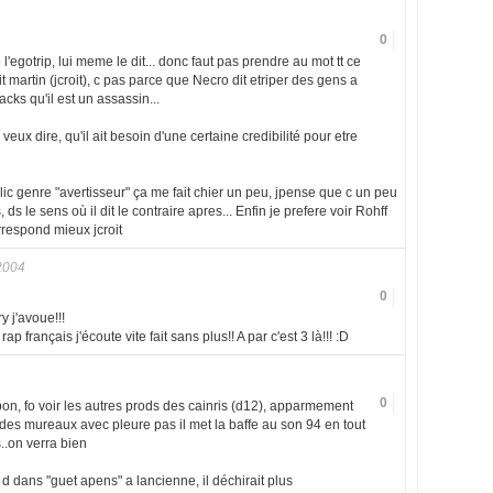
0
l'egotrip, lui meme le dit... donc faut pas prendre au mot tt ce
it martin (jcroit), c pas parce que Necro dit etriper des gens a
cks qu'il est un assassin...
ux dire, qu'il ait besoin d'une certaine credibilité pour etre
ic genre "avertisseur" ça me fait chier un peu, jpense que c un peu
ds le sens où il dit le contraire apres... Enfin je prefere voir Rohff
rrespond mieux jcroit
2004
0
y j'avoue!!!
ap français j'écoute vite fait sans plus!! A par c'est 3 là!!! :D
0
 bon, fo voir les autres prods des cainris (d12), apparmement
des mureaux avec pleure pas il met la baffe au son 94 en tout
..on verra bien
 d dans "guet apens" a lancienne, il déchirait plus