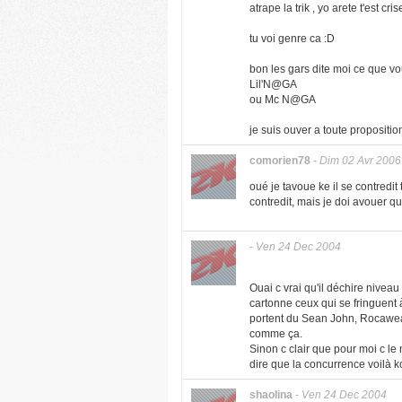
atrape la trik , yo arete t'est cr
tu voi genre ca :D
bon les gars dite moi ce que vo
Lil'N@GA
ou Mc N@GA
je suis ouver a toute proposition
comorien78
-
Dim 02 Avr 2006
oué je tavoue ke il se contredit
contredit, mais je doi avouer qu'
-
Ven 24 Dec 2004
Ouai c vrai qu'il déchire niveau 
cartonne ceux qui se fringuent 
portent du Sean John, Rocawear...
comme ça.
Sinon c clair que pour moi c le
dire que la concurrence voilà ko
shaolina
-
Ven 24 Dec 2004