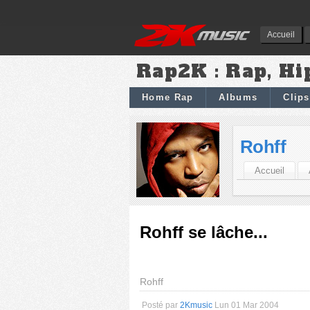
Accueil
Rap2K : Rap, Hi
Home Rap
Albums
Clips
Rohff
Accueil
Rohff se lâche...
Rohff
Posté par
2Kmusic
Lun 01 Mar 2004