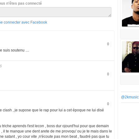
ous n'êtes pas connecté
Se connecter avec Facebook
0
je suis soutenu ....
6
0
@2kmusic
0
le clash , je supose que le rap pour lui a cet époque ne lui disé
 triche aprends t'est lecon , boss dur ojourd'hui pour que demain
n , il te manque une dent arete de me provoqu' ou je te mais dans le
e satant , yo cour vite ,n'écoute pas mon beat , faudré pas que tu