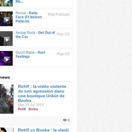
Me...
Rocca -
Baby
Rap Français
Face (Ft Nelson
Palacio)
Aesop Rock -
Get Out of
Rap US
the Car
Gucci Mane -
Hurt
Rap US
Feelings
 news
Rohff : la vidéo violente
de son agression dans
une boutique Unküt de
Booba
Mar 29 Jul 2014
Rohff
Booba
0
Rohff vs Booba : le clash