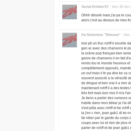
Serial-Drinker57
-
Ven 30 Avr
Ohhh désolé mais j'ai pa le cour
alors c'est au dessus de mes for
Da Notorious "Rimooo"
-
Ven 
moi jdi un truc rohff il excelle 
gen ar avec des chansons ki pl
la scène pop français ben serieu
genre de chansons il en fait d'a
rendu tou le monde heureux et c 
complètement opposés, maintena
un ouf mais il fo pa dire ke ca
souvent associé a la véracité d
de dingue et ken vrai il a rien d
maintenant rohff il a des textes t
très fort mais bon moi il m'a l'a
Je tiens a parler des rumeurs su
habite dans mon tiékar je l'ai dé
s'est péta avec rohff et ke rohff
la j'en c rien, jean gab1 di ke 
fai niker par le garde du corp
coups avec lui et rien de plus 
parler de rohff et de jean gab1 