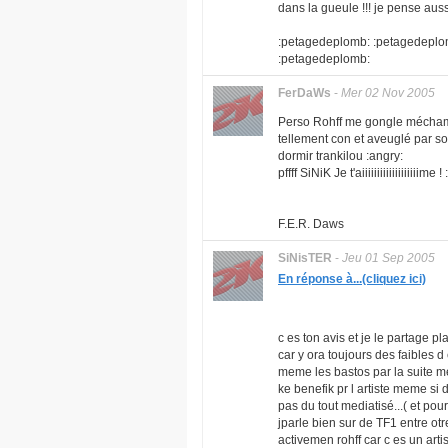
dans la gueule !!! je pense aussi 
:petagedeplomb: :petagedeplo
:petagedeplomb:
FerDaWs
-
Mer 02 Nov 2005
Perso Rohff me gongle méchammen
tellement con et aveuglé par son 
dormir trankilou :angry:
pffff SiNiK Je t'aiiiiiiiiiiiiiiiiiiime 
F.E.R. Daws
SiNisTER
-
Jeu 01 Sep 2005
En réponse à...(cliquez ici)
c es ton avis et je le partage 
car y ora toujours des faibles d 
meme les bastos par la suite mem
ke benefik pr l artiste meme si d
pas du tout mediatisé...( et pou
jparle bien sur de TF1 entre otre
activemen rohff car c es un artist