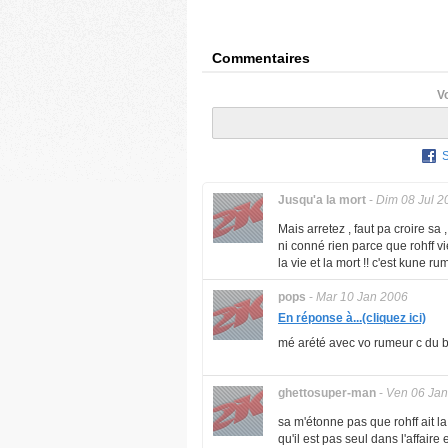
Commentaires
V
Jusqu'a la mort
-
Dim 08 Jul 2
Mais arretez , faut pa croire sa 
ni conné rien parce que rohff vie
la vie et la mort !! c'est kune rum
pops
-
Mar 10 Jan 2006
En réponse à...(cliquez ici)
mé arété avec vo rumeur c du bi
ghettosuper-man
-
Ven 06 Jan
sa m'étonne pas que rohff ait la 
qu'il est pas seul dans l'affair