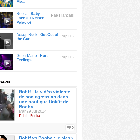
Me...
Rocca -
Baby
Rap Français
Face (Ft Nelson
Palacio)
Aesop Rock -
Get Out of
Rap US
the Car
Gucci Mane -
Hurt
Rap US
Feelings
 news
Rohff : la vidéo violente
de son agression dans
une boutique Unküt de
Booba
Mar 29 Jul 2014
Rohff
Booba
0
Rohff vs Booba : le clash