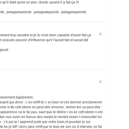
qu'il était aussi un peu :drunk: quand il a fait ça !!!
mb: :petagedeplomb: :petagedeplomb: :petagedeplomb:
0
t trop venatrd et je le crois bien capable d'avoir fait ça
pseudo pouvoir d'influence qu'il l'aurait fait et aurait été
! :good:
0
plaienement également,
esprit qui diron : c es rohff dc c es bien et ces dernier proclameron
e si tte cett istoire es peut etre erronne.. komm koi ca peut etre
apparence ca le fai pas, sauf que le delire c es ke cett istoire n est
rtan nou avon en france des media ki montre boien l insecurite! lol
...) é pui je l apprend juste par votre biais et pourtan je sui
e ke je kiff ! donc pkoi rohff par le bias de son ou d interviw, ne fai