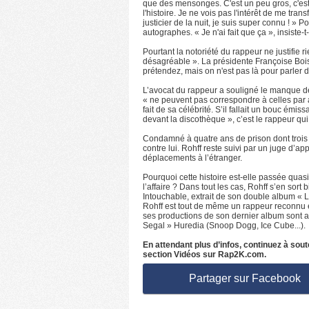
que des mensonges. C'est un peu gros, c'est d
l'histoire. Je ne vois pas l'intérêt de me tra
justicier de la nuit, je suis super connu ! » 
autographes. « Je n'ai fait que ça », insiste-t-i
Pourtant la notoriété du rappeur ne justifie r
désagréable ». La présidente Françoise Bois
prétendez, mais on n'est pas là pour parler d
L’avocat du rappeur a souligné le manque de 
« ne peuvent pas correspondre à celles par ar
fait de sa célébrité. S’il fallait un bouc émiss
devant la discothèque », c’est le rappeur qui
Condamné à quatre ans de prison dont trois a
contre lui. Rohff reste suivi par un juge d’a
déplacements à l’étranger.
Pourquoi cette histoire est-elle passée quasi
l’affaire ? Dans tout les cas, Rohff s’en sort b
Intouchable, extrait de son double album « L
Rohff est tout de même un rappeur reconnu 
ses productions de son dernier album sont a
Segal » Huredia (Snoop Dogg, Ice Cube...).
En attendant plus d’infos, continuez à sou
section Vidéos sur Rap2K.com.
Partager sur Facebook