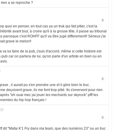
an rien a se reproche ?
0
 trop quoi en penser, en tout cas ya un truk qui fait pitier, c'est la
ébrité avant tout, à croire qu'il à la grosse tête, il passe au tribunal
 parceque c'est ROHFF qu'il va être jugé differement!! Sérieux j'ai
vait grave le melon!!
 va lui faire de la pub, j'suis d'accord, même si cette histoire est
 la pub car on parlera de lui, qu'on parle d'un artiste en bien ou en
avis.
5
0
ve , il aurait pu s'en prendre une et il gère bien le truc .
 deçoivent grave, ils me font trop pitié. Ils s'enervent pour rien
 après "eh ouai mec jai jouer les mechants sur skyrock" pfff les
nnemies du hip hop français !
05
0
f dit "Mafai K'1 Fry dans ma team, que des numéros 23" ou un truc