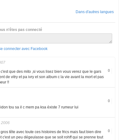
Dans d'autres langues
ous n'êtes pas connecté
Se connecter avec Facebook
007
0
, c'est que des mito ,si vous lisez bien vous verez que le gars
nt de vitry et pa ivry et son album c la vie avant la mort et pas
eur !!
0
don tou sa il c mem pa ksa éxiste 7 rumeur lui
 2006
0
gros tête avec toute ces histoires de frics mais faut bien dire
e et c'est un peu dégeulasse que se soit rohff qui se prenne tout