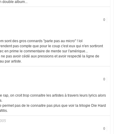
n double album...
0
 sont des gros connards "parle pas au micro" ! lol
se rendent pas compte que pour le coup c'est eux qui n'en sortiront
Avec en prime le commentaire de merde sur l'amérique...
ne pas avoir cédé aux pressions et avoir respecté la ligne de
au par artiste.
0
rap, on croit trop connaitre les artistes à travers leurs lyrics alors
s.
 permet pas de le connaitre pas plus que voir la trilogie Die Hard
llis.
2005
0