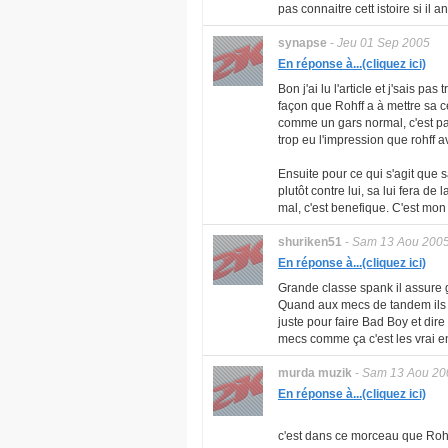
pas connaitre cett istoire si il 
synapse
-
Jeu 01 Sep 2005
En réponse à...(cliquez ici)
Bon j'ai lu l'article et j'sais pas
façon que Rohff a à mettre sa cél
comme un gars normal, c'est pas
trop eu l'impression que rohff a
Ensuite pour ce qui s'agit que sa
plutôt contre lui, sa lui fera de
mal, c'est benefique. C'est mon 
shuriken51
-
Sam 13 Aou 200
En réponse à...(cliquez ici)
Grande classe spank il assure gra
Quand aux mecs de tandem ils me
juste pour faire Bad Boy et dire
mecs comme ça c'est les vrai e
murda muzik
-
Sam 13 Aou 20
En réponse à...(cliquez ici)
c'est dans ce morceau que Rohf