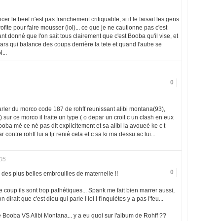
ncer le beef n'est pas franchement critiquable, si il le faisait les gens
ofite pour faire mousser (lol)... ce que je ne cautionne pas c'est
nt donné que l'on sait tous clairement que c'est Booba qu'il vise, et
 gars qui balance des coups derrière la tete et quand l'autre se
...
0
arler du morco code 187 de rohff reunissant alibi montana(93),
) sur ce morco il traite un type ( o depar un croit c un clash en eux
ooba mé ce né pas dit explicitement et sa alibi la avoueé ke c t
contre rohff lui a tjr renié cela et c sa ki ma dessu ac lui...
05
0
 des plus belles embrouilles de maternelle !!
e coup ils sont trop pathétiques... Spank me fait bien marrer aussi,
irait que c'est dieu qui parle ! lol ! t'inquiètes y a pas l'feu...
oire Booba VS Alibi Montana... y a eu quoi sur l'album de Rohff ??