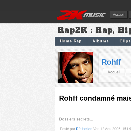
Accueil
Rap2K : Rap, Hi
Home Rap
Albums
Clips
Rohff
Accueil
Rohff condamné mais 
Dossiers secrets...
Posté par
Rédaction
Ven 12 Aou 2005
151 