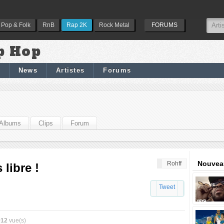
Pop & Folk
RnB
Rap 2K
Rock Metal
FORUMS
p Hop
News
Artistes
Forums
Albums
Clips
Forum
Nouveau
Rohff
libre !
Tweet
912
vue(s)