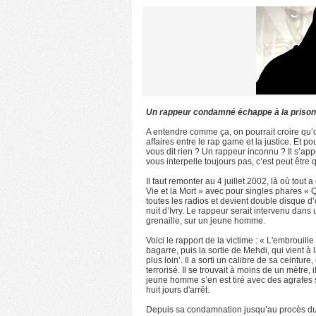
Un rappeur condamné échappe à la prison
A entendre comme ça, on pourrait croire qu’o
affaires entre le rap game et la justice. Et p
vous dit rien ? Un rappeur inconnu ? Il s’appe
vous interpelle toujours pas, c’est peut êtr
Il faut remonter au 4 juillet 2002, là où to
Vie et la Mort » avec pour singles phares « 
toutes les radios et devient double disque d’o
nuit d’Ivry. Le rappeur serait intervenu dans
grenaille, sur un jeune homme.
Voici le rapport de la victime : « L'embrouill
bagarre, puis la sortie de Mehdi, qui vient à 
plus loin’. Il a sorti un calibre de sa ceintur
terrorisé. Il se trouvait à moins de un mètre, i
jeune homme s’en est tiré avec des agrafes su
huit jours d'arrêt.
Depuis sa condamnation jusqu’au procès du 31 