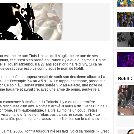
n est encore aux Etats-Unis et qu’il s’agit encore une de ses
ourtant, ceci s’est bien passé en France il y a quelques mois. Ca ne
lle Housni Mkouboi, il a 27 ans et est originaire d’Ivry. Si ça ne
e que ce rappeur est plus connu sous le nom de Rohff.
ut a commencé. Le rappeur venait de sortir son deuxième album « La
Rohff :
Qui est l’exemple ? » ou « 5.9.1 ». Le rappeur cartonne, passe sur
r. Ce soir là, il sortait d’une soirée VIP au Palacio, une boîte de
 une bagarre et aurait tiré, avec une arme de poing, peut-être à
e a commencé à l'intérieur du Palacio. Il y a eu une première
la rescousse d'un ami. Rohff est arrivé. Il nous a dit : ‘Venez un peu
e, chromé, semi-automatique. Il a tiré au moins un coup. J'étais
l visait ma tête. Si je ne m'étais pas baissé, je serais mort. » Le
r la tête pour des plaies assez superficielles sur le cuir chevelu et
mai 2005, Rohff a toujours nié les faits. Voici sa riposte : « C'est