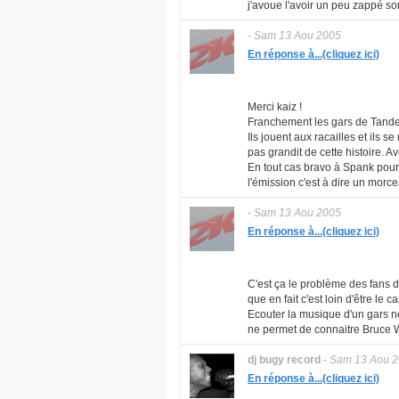
j'avoue l'avoir un peu zappé so
-
Sam 13 Aou 2005
En réponse à...(cliquez ici)
Merci kaiz !
Franchement les gars de Tandem
Ils jouent aux racailles et ils 
pas grandit de cette histoire. 
En tout cas bravo à Spank pour 
l'émission c'est à dire un morce
-
Sam 13 Aou 2005
En réponse à...(cliquez ici)
C'est ça le problème des fans de 
que en fait c'est loin d'être le ca
Ecouter la musique d'un gars ne
ne permet de connaitre Bruce Wi
dj bugy record
-
Sam 13 Aou 
En réponse à...(cliquez ici)