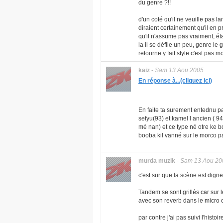
du genre ?!!
d'un coté qu'il ne veuille pas la
diraient certainement qu'il en pr
qu'il n'assume pas vraiment, éta
la il se défile un peu, genre le
retourne y fait style c'est pas moi
kaiz
-
Sam 13 Aou 2005
En réponse à...(cliquez ici)
En faite ta surement entednu p
sefyu(93) et kamel l ancien ( 94
mé nan) et ce type né otre ke b
booba kil vanné sur le morco par 
murda muzik
-
Sam 13 Aou 20
c'est sur que la scène est digne
Tandem se sont grillés car sur l
avec son reverb dans le micro on d
par contre j'ai pas suivi l'hist