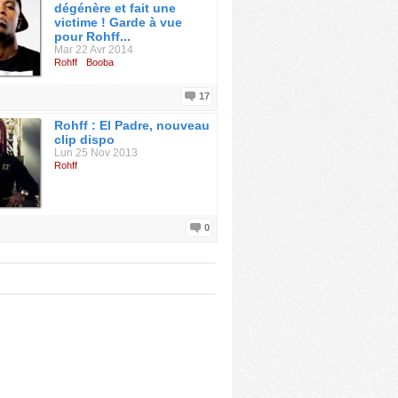
dégénère et fait une
victime ! Garde à vue
pour Rohff...
Mar 22 Avr 2014
Rohff
Booba
17
Rohff : El Padre, nouveau
clip dispo
Lun 25 Nov 2013
Rohff
0