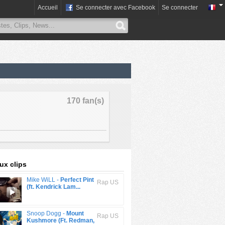
Accueil
Se connecter avec Facebook
Se connecter
170 fan(s)
x clips
Mike WiLL -
Perfect Pint
Rap US
(ft. Kendrick Lam...
Snoop Dogg -
Mount
Rap US
Kushmore (Ft. Redman,