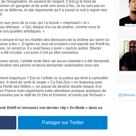
e l'imagination. Ils veulent de l'argent. C'est ça le fond de
nsformer en gangster et de sortir une arme à feu. Je ne suis pas un
Pour sa défense, la star argumente qu’il a passé la nuit à signer des
l.
ien aux yeux de la cour, qui l’a trouvé « méprisant » et «
sy rétorque : « Oui, disque d'or ou de platine, comme vous le
e vos qualités artistiques. »
preuve et sur les réalités des blessures de la victime qui selon lui
me à feu ». D’après lui, tout cet incident s’est reporté sur Rohff du
aire, ce serait lui. Il y avait beau y avoir « quinze autres ‘Blacks’
 a été inculpé. Les jurés n’ont pu être convaincu.
vec sursis, l’artiste reste libre car aucun mandat n’a été demandé
pplication des peines et devra demander autorisation pour ses
ment inaperçue ? Est-ce l’artiste ou la justice qui tend à camoufler
ien. Il vient de sortir le single « Ca Fait Zizir » en featuring avec
a Fierté des Nôtres », en passe de devenir double disque d’or.
en France mais également outre-atlantique puisque quelques de
ssurées par le staff de Dr Dre et Eminem, et mixés par Richard «
@2kmusic
tenir Rohff et retrouvez son dernier clip « En Mode » dans sa
Partager sur Twitter