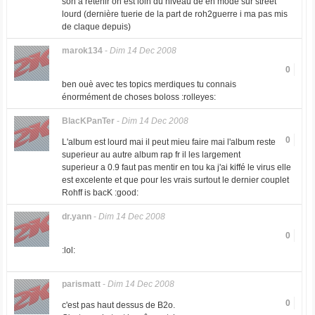
son a retenir on est loin du niveau de en mode sur street
lourd (dernière tuerie de la part de roh2guerre i ma pas mis
de claque depuis)
marok134
-
Dim 14 Dec 2008
0
ben ouè avec tes topics merdiques tu connais
énormément de choses boloss :rolleyes:
BlacKPanTer
-
Dim 14 Dec 2008
0
L'album est lourd mai il peut mieu faire mai l'album reste
superieur au autre album rap fr il les largement
superieur a 0.9 faut pas mentir en tou ka j'ai kiffé le virus elle
est excelente et que pour les vrais surtout le dernier couplet
Rohff is bacK :good:
dr.yann
-
Dim 14 Dec 2008
0
:lol:
parismatt
-
Dim 14 Dec 2008
0
c'est pas haut dessus de B2o.