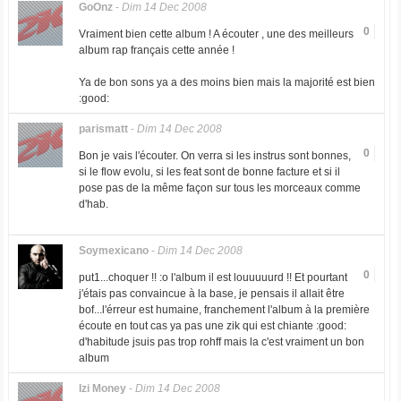
GoOnz
-
Dim 14 Dec 2008
0
Vraiment bien cette album ! A écouter , une des meilleurs
album rap français cette année !
Ya de bon sons ya a des moins bien mais la majorité est bien
:good:
parismatt
-
Dim 14 Dec 2008
0
Bon je vais l'écouter. On verra si les instrus sont bonnes,
si le flow evolu, si les feat sont de bonne facture et si il
pose pas de la même façon sur tous les morceaux comme
d'hab.
Soymexicano
-
Dim 14 Dec 2008
0
put1...choquer !! :o l'album il est louuuuurd !! Et pourtant
j'étais pas convaincue à la base, je pensais il allait être
bof...l'érreur est humaine, franchement l'album à la première
écoute en tout cas ya pas une zik qui est chiante :good:
d'habitude jsuis pas trop rohff mais la c'est vraiment un bon
album
Izi Money
-
Dim 14 Dec 2008