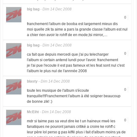
big bag
-
Dim 14 Dec 2008
0
franchement l'album de booba est largement mieux dis
moi quelle zik ta aime a pars la grande classe l'album est nul
a chier rien avoir le rohff de en mode,tsi mirror,....
big bag
-
Dim 14 Dec 2008
0
ca fait que depuis mercedi que j'ai pu telecharger
l'album si certain antend lundi pour l'avoir. franchement
je l'ai pue l'ecoute il est pas fameux et les feat sont nul c'est
l'album le plus nul de l'annnée 2008
blasty
-
Dim 14 Dec 2008
0
toute les musique de l'album s'écoute
tranquille!!!Franchement l'album à été soigner beaucoup
de bonne zik! :)
McEiht
-
Dim 14 Dec 2008
0
mdr si taime pas sa veut dire ke t un haineux mwè les
fanatiques ne pouront jamais critiké a croire ke rohff c
leur père lol perso g pas kiffé plus i fait d'album moins ya de