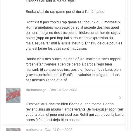
C'est pas du tout le même style.
Booba c'est du rap game pur et dur à l'américaine.
Rohff c'est pas trop du rap game sauf pour 2 ou 3 morceaux.
Rohff a quelques morceaux perso, il raconte des lifes good
ou non tout ça ou des trucs dur et tristes sur un ton de rage /
haine (rapp un peu trop fort surtout dans expression du
malaise , ca fait mal à la tete :heuh: ). L'instru de que pour les
vrai est foirée les bass sont mauvaises
Booba c'est des punchline bon délire, marrante sans rapper
fort en étant venère. Rien de perso à part de l'égo bien
marrant. Et cela sur des instrues bien lourde ( des bass bien
graves contrairement à Rohff qui valorise les aigues... dans
ses instrues ) et de qualité.
thebanatage
-
Dim 14 Dec 2008
0
C'est vrai qu'il chauffe bien Booba quand meme. Booba
revient, sors un album "Temps vivants, Je m'excuse" et on t'en
voudra plus, et pour moi c'est pas Rohff qui va relever la barre
apres 0.9 qui est deja bien bas :no:
parismatt
-
Dim 14 Dec 2008