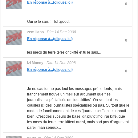
En réponse à...(cliquez ici)
0
Oui je le sais !!!! lol :good:
zemiliano
-
Dim 14 Dec 2008
En réponse à...(cliquez ici)
0
les mecs du terre terre ont kiffé et tu le sais...
Izi Money
-
Dim 14 Dec 2008
En réponse à...(cliquez ici)
0
Je ne cautionne pas tout les messages précedents, mais
franchement trouve un meilleur argument que "les
journalistes spécialisés ont tous kiffés". On s'en bat les
couilles ici des journalistes spécialisés ou pas. Surtout que le
mode de fonctionnement de ces "journalistes" on le connaît
bien. C'est des suceurs de base, dit plutot moi j'ai kiffé, que
les mecs du terre terre kiffent aussi, mais sort pas d'argument
pareil man sérieux...