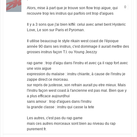
0
Alors, mise à part que je trouve son flow trop aigue, qui
recouvre trop les instrus qui parfois ont trop d'aigues
Il y a 3 sons que j'ai bien kiffé: celui avec amel bent Hysteric
Love, Le son sur Paris et Pyroman.
Il utilise beaucoup le style rikain west coast de l'époque
année 90 dans ses instrus, c'est dommage il aurait mettre des
grosses instrus façon T.I. ou Young Jeezzy
rap game : trop d'aigu dans l'instru et avec ça il rapp fort avec
une voix aigue
expression du malaise : instru chiante, à cause de l'instru je
zappe direct ce morceau.
sur repris de justesse, son refrain aurait pu etre mieux. Mais
l'instru façon west coast à l'ancienne est pas mal. Bien que y
a plus efficace aujourdhui
sans amour : trop d'aigues dans l'instru
la grande classe : instru qui casse la tete
Les autres, c'est pas du rap game
mais ces autres morceaux sont bien au niveau du rap
purement fr.