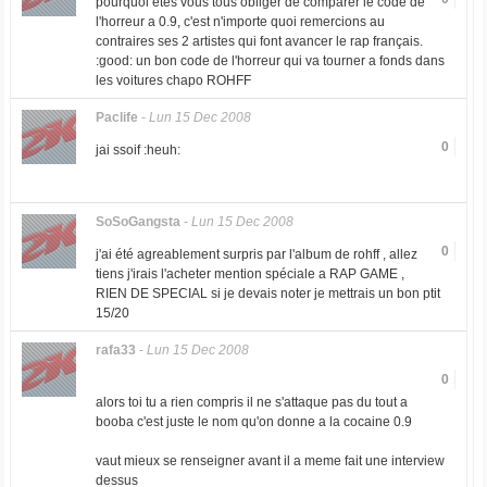
pourquoi etes vous tous obliger de comparer le code de
l'horreur a 0.9, c'est n'importe quoi remercions au
contraires ses 2 artistes qui font avancer le rap français.
:good: un bon code de l'horreur qui va tourner a fonds dans
les voitures chapo ROHFF
Paclife
-
Lun 15 Dec 2008
0
jai ssoif :heuh:
SoSoGangsta
-
Lun 15 Dec 2008
0
j'ai été agreablement surpris par l'album de rohff , allez
tiens j'irais l'acheter mention spéciale a RAP GAME ,
RIEN DE SPECIAL si je devais noter je mettrais un bon ptit
15/20
rafa33
-
Lun 15 Dec 2008
0
alors toi tu a rien compris il ne s'attaque pas du tout a
booba c'est juste le nom qu'on donne a la cocaine 0.9
vaut mieux se renseigner avant il a meme fait une interview
dessus