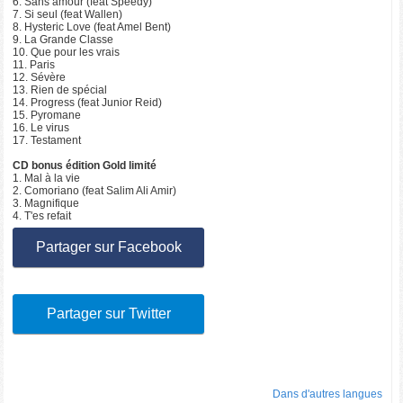
6. Sans amour (feat Speedy)
7. Si seul (feat Wallen)
8. Hysteric Love (feat Amel Bent)
9. La Grande Classe
10. Que pour les vrais
11. Paris
12. Sévère
13. Rien de spécial
14. Progress (feat Junior Reid)
15. Pyromane
16. Le virus
17. Testament
CD bonus édition Gold limité
1. Mal à la vie
2. Comoriano (feat Salim Ali Amir)
3. Magnifique
4. T'es refait
Partager sur Facebook
Partager sur Twitter
Dans d'autres langues