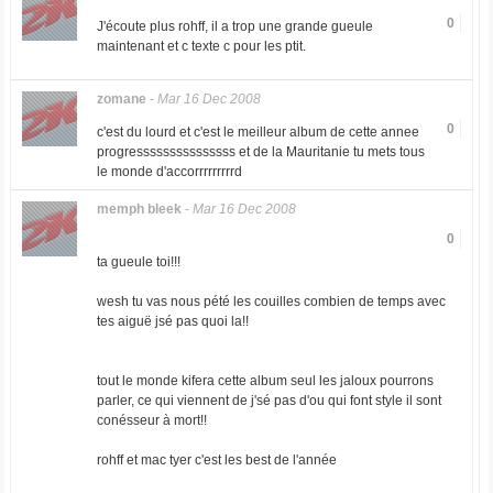
0
J'écoute plus rohff, il a trop une grande gueule
maintenant et c texte c pour les ptit.
zomane
-
Mar 16 Dec 2008
0
c'est du lourd et c'est le meilleur album de cette annee
progresssssssssssssss et de la Mauritanie tu mets tous
le monde d'accorrrrrrrrrd
memph bleek
-
Mar 16 Dec 2008
0
ta gueule toi!!!
wesh tu vas nous pété les couilles combien de temps avec
tes aiguë jsé pas quoi la!!
tout le monde kifera cette album seul les jaloux pourrons
parler, ce qui viennent de j'sé pas d'ou qui font style il sont
conésseur à mort!!
rohff et mac tyer c'est les best de l'année