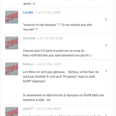
:good: :o
Lacible
-
Lun 15 Dec 2008
0
''avancer le rap français.'' ? Tu ne voulais pas dire
''reculer'' ?
Hartolak
-
Lun 15 Dec 2008
0
J'avoue que 0.9 perd le point sur ce coup là...
Mais rohff déchire pas spécialement non plus!!! :(
Reflexx
-
Lun 15 Dec 2008
0
Les titres ne sont pas géniaux... Sérieux, et les feat. ne
sont pas terrible! Il croit qu'il ''Progress'' mais le petit
Rohff ''régresse''.
Si seulement on était encore à l'époque où Rohff était une
machine à tube. :lol:
welie77
-
Lun 15 Dec 2008
0