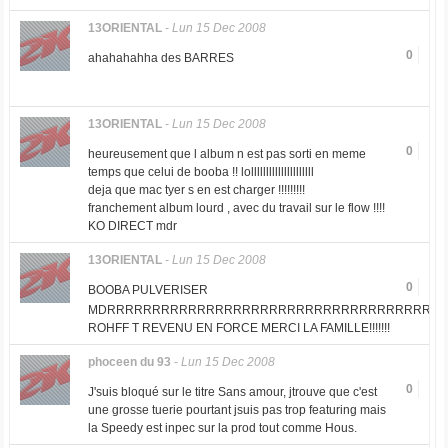
13ORIENTAL
-
Lun 15 Dec 2008
0
ahahahahha des BARRES
13ORIENTAL
-
Lun 15 Dec 2008
0
heureusement que l album n est pas sorti en meme
temps que celui de booba !! lolllllllllllllllllllll
deja que mac tyer s en est charger !!!!!!!!!
franchement album lourd , avec du travail sur le flow !!!!
KO DIRECT mdr
13ORIENTAL
-
Lun 15 Dec 2008
0
BOOBA PULVERISER
MDRRRRRRRRRRRRRRRRRRRRRRRRRRRRRRRRRRRRR
ROHFF T REVENU EN FORCE MERCI LA FAMILLE!!!!!!!
phoceen du 93
-
Lun 15 Dec 2008
0
J'suis bloqué sur le titre Sans amour, jtrouve que c'est
une grosse tuerie pourtant jsuis pas trop featuring mais
la Speedy est inpec sur la prod tout comme Hous.