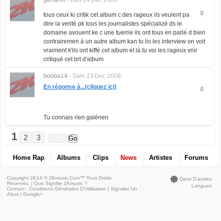
gerta-m
-
Dim 14 Dec 2008
0
tous ceux ki critik cet album c des rageux ils veulent pa
dire la verité pk tous les journalistes spécializé ds le
domaine avouent ke c une tuerrie ils ont tous en parlé d bien
contrairemen à un autre album kan tu lis les interview on voit
vraiment k'ils ont kiffé cet album et là tu voi les rageux vnir
critiqué cet brt d'album
booba14
-
Sam 13 Dec 2008
En réponse à...(cliquez ici)
0
Tu connais rien galérien
1
2
3
Home Rap
Albums
Clips
News
Artistes
Forums
Copyright 2K14 © 2Kmusic.com™
Tous Droits
Dans D'autres
Réservés
. |
Que Signifie 2Kmusic ?
Langues
Contact - Conditions Générales D'Utilisation
|
Signaler Un
Abus
|
Google+