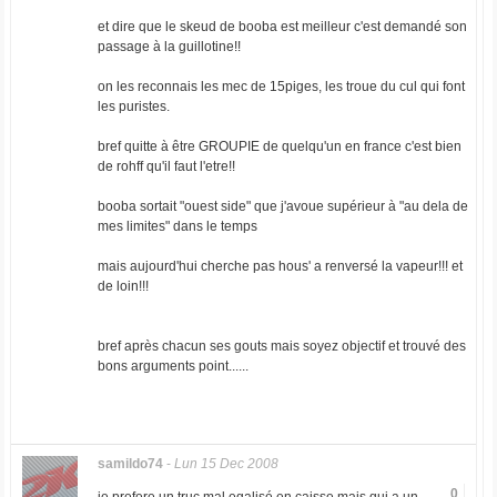
et dire que le skeud de booba est meilleur c'est demandé son
passage à la guillotine!!
on les reconnais les mec de 15piges, les troue du cul qui font
les puristes.
bref quitte à être GROUPIE de quelqu'un en france c'est bien
de rohff qu'il faut l'etre!!
booba sortait "ouest side" que j'avoue supérieur à "au dela de
mes limites" dans le temps
mais aujourd'hui cherche pas hous' a renversé la vapeur!!! et
de loin!!!
bref après chacun ses gouts mais soyez objectif et trouvé des
bons arguments point......
samildo74
-
Lun 15 Dec 2008
0