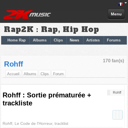
Menu
Rap2K : Rap, Hip Hop
Home Rap
Albums
Clips
News
Artistes
Forums
170 fan(s)
Rohff
Accueil
Albums
Clips
Forum
Rohff
Rohff : Sortie prématurée +
trackliste
Rohff, Le Code de l'Horreur, tracklist