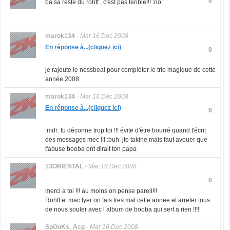
0
ba sa reste du rohff , c'est pas térible!!! :no:
marok134
-
Mar 16 Dec 2008
En réponse à...(cliquez ici)
0
je rajoute le nessbeal pour compléter le trio magique de cette
année 2008
marok134
-
Mar 16 Dec 2008
En réponse à...(cliquez ici)
0
:mdr: tu déconne trop toi !!! évite d'ètre bourré quand t'écrit
des messages mec !!! :buh: jte takine mais faut avouer que
t'abuse booba ont dirait ton papa
13ORIENTAL
-
Mar 16 Dec 2008
0
merci a toi !!! au moins on pense pareil!!!
Rohff et mac tyer on fais tres mal cette annee et arreter tous
de nous souler avec l album de booba qui sert a rien !!!!
SpOoKs_Acg
-
Mar 16 Dec 2008