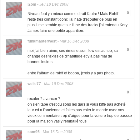
l2om
-
Jeu 18 Dec 2008
0
Niveau feat ya mieux comme dirait l'autre ! Mais Rohff
reste tres constant donc j'ai hate d'ecouter de plus en
plus.Il me semble que sur l'une des tracks j'ai entendu Kery
James faire une petite apparition.
funkmasterwest
-
Mar 16 Dec 2008
0
moi j'ai bien aimé, ses rimes et son flow est au top, sa
change des textes de d'habitude et y a pas mal de
bonnes instrus.
entre l'album de rohff et booba, jcrois y a pas photo.
welie77
-
Mar 16 Dec 2008
0
reculer ? avancer ?
on s'en tape c'est du sons les gars si vous kiffé pas acheté
leur cd a l'ancienne et faites pas chier le monde avec vos
vieux commentaire trop d'aigue pour la voiture trop de bassse
pour la maison vas y remballé tous
sam95
-
Mar 16 Dec 2008