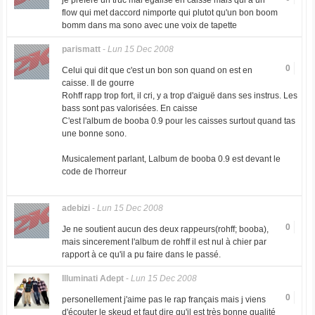
je prefere un truc mal egalisé en caisse mais qui a un
flow qui met daccord nimporte qui plutot qu'un bon boom
bomm dans ma sono avec une voix de tapette
parismatt
-
Lun 15 Dec 2008
0
Celui qui dit que c'est un bon son quand on est en
caisse. Il de gourre
Rohff rapp trop fort, il cri, y a trop d'aiguë dans ses instrus. Les
bass sont pas valorisées. En caisse
C'est l'album de booba 0.9 pour les caisses surtout quand tas
une bonne sono.
Musicalement parlant, Lalbum de booba 0.9 est devant le
code de l'horreur
adebizi
-
Lun 15 Dec 2008
0
Je ne soutient aucun des deux rappeurs(rohff; booba),
mais sincerement l'album de rohff il est nul à chier par
rapport à ce qu'il a pu faire dans le passé.
Illuminati Adept
-
Lun 15 Dec 2008
0
personellement j'aime pas le rap français mais j viens
d'écouter le skeud et faut dire qu'il est très bonne qualité