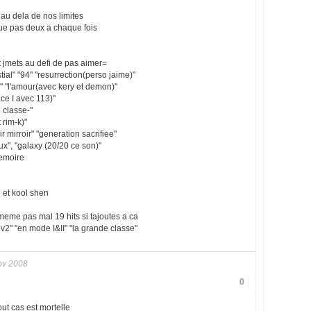
 au dela de nos limites
aque pas deux a chaque fois
t jmets au defi de pas aimer=
al" "94" "resurrection(perso jaime)"
n" "l'amour(avec kery et demon)"
ace I avec 113)"
 classe-"
 rim-k)"
r mirroir" "generation sacrifiee"
oux", "galaxy (20/20 ce son)"
memoire
 et kool shen
eme pas mal 19 hits si tajoutes a ca
s v2" "en mode I&II" "la grande classe"
ov 2008
0
out cas est mortelle