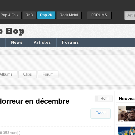
Pop & Folk
RnB
Rap 2K
Rock Metal
FORUMS
p Hop
News
Artistes
Forums
Albums
Clips
Forum
Nouveau
Rohff
'Horreur en décembre
Tweet
8 353
vue(s)