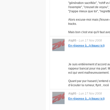
"génération sacrifiée", "rohff vs l
l'exemple", "creuset de voyou",
"j'rappe mieux que toi", "regretté
Alors excuse-moi mais j'trouve 
tracks.
Mais bon c'est vrai qu'il faut 
Alg95
-
Lun 17 Nov 2008
En réponse à...(cliquez ici)
Je suis entièrement d’accord av
rappeur bancal pour ma part. Ma
ect qui vent malheureusement.
Quant par pur hasard j’entend d
d’écouter la rumeur, flynt , roc
Alg95
-
Lun 17 Nov 2008
En réponse à...(cliquez ici)