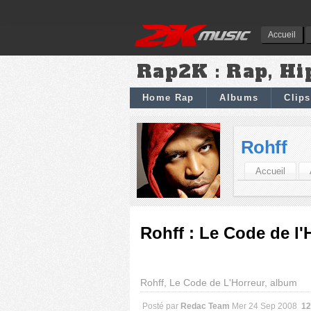
Accueil
Rap2K : Rap, Hi
Home Rap
Albums
Clips
Rohff
Accueil
Rohff : Le Code de l
Rohff, Le Code de L'Horreur, album
Posté par
Redac Team
Mer 24 Sep 2008
12