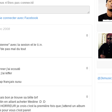
ous n'êtes pas connecté
Se connecter avec Facebook
ec 2008
0
ienne" avec la sexion et le t.i.n.
t"de pas mal du tout
0
nner j'ai ecouté
'ai kiffer
@2kmusic
rap français susu
0
mais bon je trouve sa bête brf
in en allant acheter Medine :D :D
ORREUR je crois c'est la première fois que j'attend un album
i pour vous c'est pareil