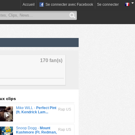
Accueil
Se connecter avec Facebook
Se connecter
170 fan(s)
x clips
Mike WiLL -
Perfect Pint
Rap US
(ft. Kendrick Lam...
Snoop Dogg -
Mount
Rap US
Kushmore (Ft. Redman,