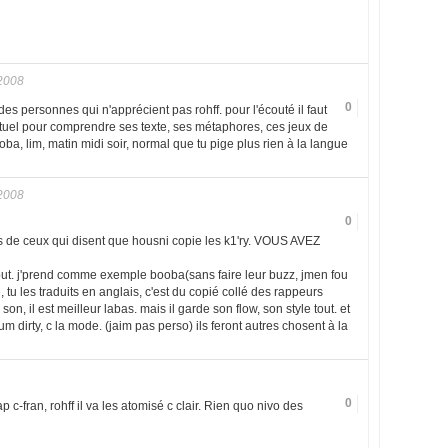
2008
0
 des personnes qui n'apprécient pas rohff. pour l'écouté il faut
tuel pour comprendre ses texte, ses métaphores, ces jeux de
ooba, lim, matin midi soir, normal que tu pige plus rien à la langue
2008
0
 de ceux qui disent que housni copie les k1'ry. VOUS AVEZ
tout. j'prend comme exemple booba(sans faire leur buzz, jmen fou
, tu les traduits en anglais, c'est du copié collé des rappeurs
 son, il est meilleur labas. mais il garde son flow, son style tout. et
 dirty, c la mode. (jaim pas perso) ils feront autres chosent à la
0
 c-fran, rohff il va les atomisé c clair. Rien quo nivo des