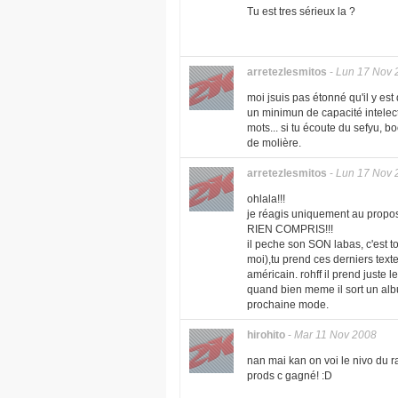
Tu est tres sérieux la ?
arretezlesmitos
-
Lun 17 Nov 
moi jsuis pas étonné qu'il y est
un minimun de capacité intelec
mots... si tu écoute du sefyu, b
de molière.
arretezlesmitos
-
Lun 17 Nov 
ohlala!!!
je réagis uniquement au propos
RIEN COMPRIS!!!
il peche son SON labas, c'est 
moi),tu prend ces derniers texte
américain. rohff il prend juste le
quand bien meme il sort un album
prochaine mode.
hirohito
-
Mar 11 Nov 2008
nan mai kan on voi le nivo du rap
prods c gagné! :D