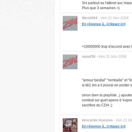
Srx partout sa l'attend avc imp
Plus que 3 semaines =)
Wesh064
-
Ven 21 Nov 2008
En réponse à...(cliquez ici)
+10000000 trop d'accord avec t
naouf36
-
Ven 21 Nov 2008
"amour bestial" "remballe" et "
si kk1 les a il pourai en poster s
sinon bien la playliste , j ajout
combat sur guet apens d 'express
sacrifiee du CDH ;)
descente massive
-
Ven 21 N
En réponse à...(cliquez ici)