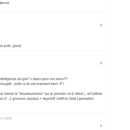
atience
0
oi poto :good:
0
lintelligence du gun" c dans quoi ces sons??
ivouplé , enfin si ils ont vraiment bien :P !
erai meme le "showbusiness" sur le premier cd d 'idéal j , et l'ultime
 D , 2 groooos classics + skyrohff, rohff vs l'état t genration
ov 2008
0