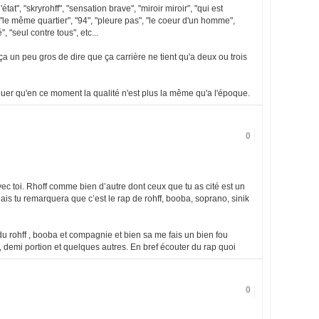
'état", "skryrohff", "sensation brave", "miroir miroir", "qui est
 "le même quartier", "94", "pleure pas", "le coeur d'un homme",
", "seul contre tous", etc...
ça un peu gros de dire que ça carrière ne tient qu'a deux ou trois
avouer qu'en ce moment la qualité n'est plus la même qu'a l'époque.
0
ec toi. Rhoff comme bien d’autre dont ceux que tu as cité est un
is tu remarquera que c’est le rap de rohff, booba, soprano, sinik
u rohff , booba et compagnie et bien sa me fais un bien fou
é , demi portion et quelques autres. En bref écouter du rap quoi
0