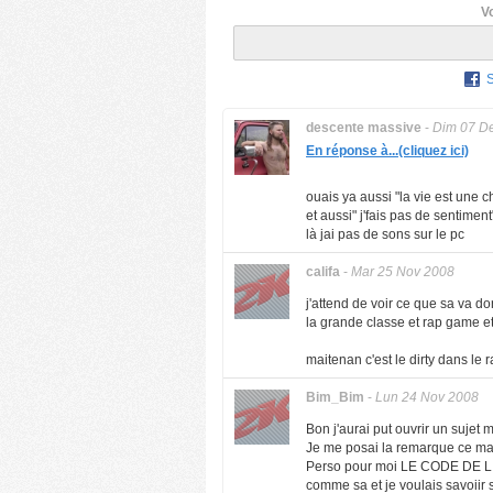
V
descente massive
-
Dim 07 D
En réponse à...(cliquez ici)
ouais ya aussi "la vie est une ch
et aussi" j'fais pas de sentimen
là jai pas de sons sur le pc
califa
-
Mar 25 Nov 2008
j'attend de voir ce que sa va do
la grande classe et rap game et j
maitenan c'est le dirty dans le 
Bim_Bim
-
Lun 24 Nov 2008
Bon j'aurai put ouvrir un sujet 
Je me posai la remarque ce mat
Perso pour moi LE CODE DE L H
comme sa et je voulais savoiir s