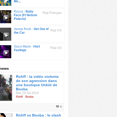
Me...
Rocca -
Baby
Rap Français
Face (Ft Nelson
Palacio)
Aesop Rock -
Get Out of
Rap US
the Car
Gucci Mane -
Hurt
Rap US
Feelings
 news
Rohff : la vidéo violente
de son agression dans
une boutique Unküt de
Booba
Mar 29 Jul 2014
Rohff
Booba
0
Rohff vs Booba : le clash