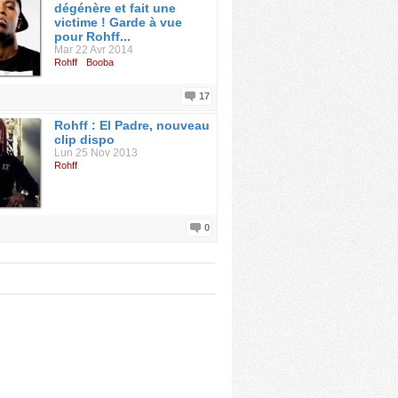
dégénère et fait une
victime ! Garde à vue
pour Rohff...
Mar 22 Avr 2014
Rohff
Booba
17
Rohff : El Padre, nouveau
clip dispo
Lun 25 Nov 2013
Rohff
0