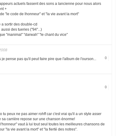
rappeurs actuels fassent des sons a lancienne pour nous alors
ent +
 de "le code de lhonneur" et "la vie avant la mort"
 a sortir des double-cd
ussi des tueries ("94"...)
que "manimal" "darwah" "le chant du vice"
2008
0
je pense pas qu'il peut faire pire que l'album de l'ourson...
0
 tu peux ne pas aimer rohff car c'est vrai qu'il a un style asser
que sa carrière repose sur une chanson énorme!
'honneur" vaut à lui tout seul toutes les meilleures chansons de
r "la vie avant la mort" et "la fierté des notres".