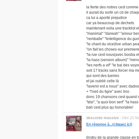
la fierte des notres cest comme
il aurait du sortir un cd de ch
ca lui a aporté prejudice
car ya beaucoup de dechets
maintenant voila une tracklist e
"manimal" "darwah" "amour besti
"remballe" "lintelligence du gu
"le chant du vice(live urban pe
"on fait les choses-sur premiere
"la rue cest nous(avec booba et
"la hass (version album)" "mirroi
"les nerfs a vif" "le bal des voy
soit 17 tracks sans forcer ma 
qui sont des tueries
et jai oublié celle là
"lavenir est a nous" avec dadoo
+ "l'oeil du tigre" avec lino
donc 19 chansons cest quand m
"tdsi", "a quoi bon sert" "la has
bah cest plus qu honorable!
descente massive
-
Ven 21 N
En réponse à...(cliquez ici)
linstru de la grande classe en t