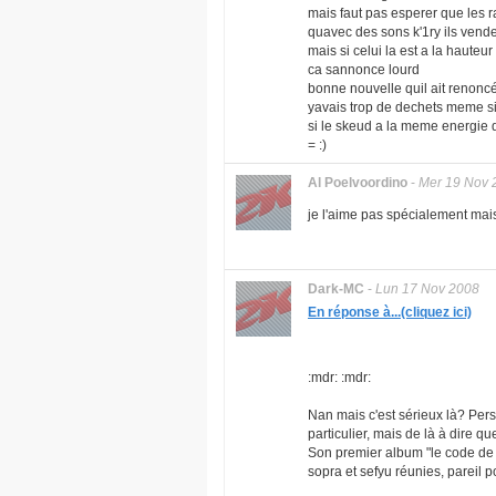
mais faut pas esperer que les 
quavec des sons k'1ry ils vend
mais si celui la est a la hauteur
ca sannonce lourd
bonne nouvelle quil ait renoncé
yavais trop de dechets meme si a
si le skeud a la meme energie 
= :)
Al Poelvoordino
-
Mer 19 Nov 
je l'aime pas spécialement mais 
Dark-MC
-
Lun 17 Nov 2008
En réponse à...(cliquez ici)
:mdr: :mdr:
Nan mais c'est sérieux là? Perso
particulier, mais de là à dire 
Son premier album "le code de l
sopra et sefyu réunies, pareil pou