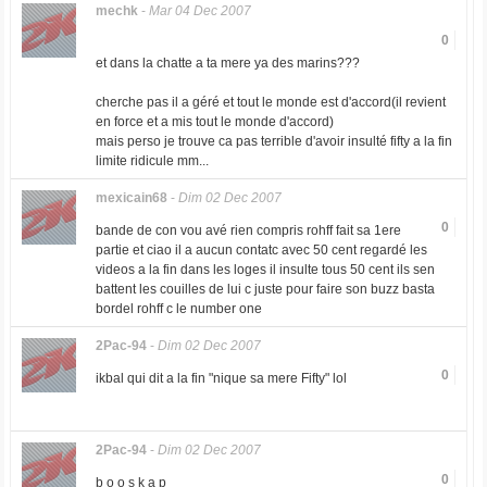
mechk
-
Mar 04 Dec 2007
0
et dans la chatte a ta mere ya des marins???
cherche pas il a géré et tout le monde est d'accord(il revient
en force et a mis tout le monde d'accord)
mais perso je trouve ca pas terrible d'avoir insulté fifty a la fin
limite ridicule mm...
mexicain68
-
Dim 02 Dec 2007
0
bande de con vou avé rien compris rohff fait sa 1ere
partie et ciao il a aucun contatc avec 50 cent regardé les
videos a la fin dans les loges il insulte tous 50 cent ils sen
battent les couilles de lui c juste pour faire son buzz basta
bordel rohff c le number one
2Pac-94
-
Dim 02 Dec 2007
0
ikbal qui dit a la fin "nique sa mere Fifty" lol
2Pac-94
-
Dim 02 Dec 2007
0
b o o s k a p