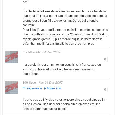
bcp
Bref Rohff à fait son show à encaisser ses thunes à fait de la
pub pour distinct à permis au groupe de son label de faire sa
promo c'est tt benif il y a que les imbéciles qui diront le
contraire
Pour Ikbal j'avoue qu'il a merdé mais tt le monde sait que c'est
ghetto youth en plus voilà il a que 26 ans comme il dit c'est du
rap de grand gamin. Et puis merde nique sa mére fif c'est
qu'un homme il n'a pas insulté le bon dieu non plus
michtto
-
Mar 04 Dec 2007
0
ma parole ta resson mmec un coup isi c la france zoulou
et un coup les zoulou se bouche les oreil t element c
douloureux
100-8zoo
-
Mar 04 Dec 2007
En réponse à...(cliquez ici)
0
il parle pas de fifty ok ba c est encore pire ca veut dire qu il n
as pas les couilles de viser booba directement c est une
grosse baltringue suceur de bite