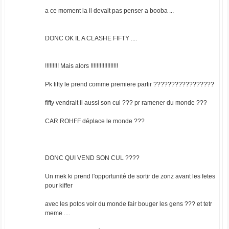
a ce moment la il devait pas penser a booba ...
DONC OK IL A CLASHE FIFTY ....
!!!!!!!!! Mais alors !!!!!!!!!!!!!!!!!!
Pk fifty le prend comme premiere partir ?????????????????
fifty vendrait il aussi son cul ??? pr ramener du monde ???
CAR ROHFF déplace le monde ???
DONC QUI VEND SON CUL ????
Un mek ki prend l'opportunité de sortir de zonz avant les fetes
pour kiffer
avec les potos voir du monde fair bouger les gens ??? et tetr
meme ....