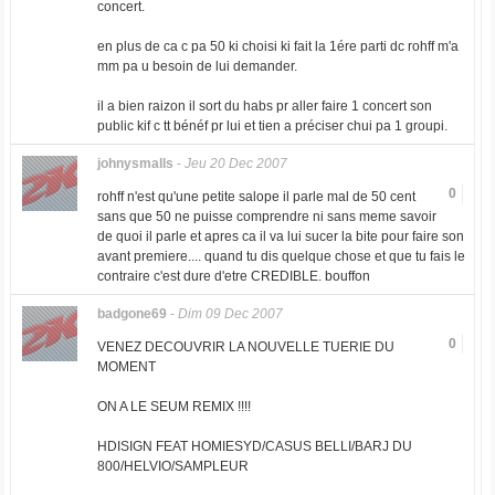
concert.
en plus de ca c pa 50 ki choisi ki fait la 1ére parti dc rohff m'a
mm pa u besoin de lui demander.
il a bien raizon il sort du habs pr aller faire 1 concert son
public kif c tt bénéf pr lui et tien a préciser chui pa 1 groupi.
johnysmalls
-
Jeu 20 Dec 2007
0
rohff n'est qu'une petite salope il parle mal de 50 cent
sans que 50 ne puisse comprendre ni sans meme savoir
de quoi il parle et apres ca il va lui sucer la bite pour faire son
avant premiere.... quand tu dis quelque chose et que tu fais le
contraire c'est dure d'etre CREDIBLE. bouffon
badgone69
-
Dim 09 Dec 2007
0
VENEZ DECOUVRIR LA NOUVELLE TUERIE DU
MOMENT
ON A LE SEUM REMIX !!!!
HDISIGN FEAT HOMIESYD/CASUS BELLI/BARJ DU
800/HELVIO/SAMPLEUR