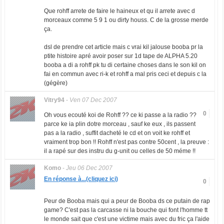
Que rohff arrete de faire le haineux et qu il arrete avec d
morceaux comme 5 9 1 ou dirty houss. C de la grosse merde
ça.
dsl de prendre cet article mais c vrai kil jalouse booba pr la
ptite histoire apré avoir poser sur 1d tape de ALPHA 5.20
booba a di a rohff pk tu di certaine choses dans le son kil on
fai en commun avec ri-k et rohff a mal pris ceci et depuis c la
(gégère)
Vitry94
-
Ven 07 Dec 2007
0
Oh vous ecouté koi de Rohff ?? ce ki passe a la radio ??
parce ke ia plin dotre morceau , sauf ke eux , ils passent
pas a la radio , suffit dacheté le cd et on voit ke rohff et
vraiment trop bon !! Rohff n'est pas contre 50cent , la preuve :
il a rapé sur des instru du g-unit ou celles de 50 méme !!
Komo
-
Jeu 06 Dec 2007
En réponse à...(cliquez ici)
0
Peur de Booba mais qui a peur de Booba ds ce putain de rap
game? C'est pas la carcasse ni la bouche qui font l'homme tt
le monde sait que c'est une victime mais avec du fric ça l'aide