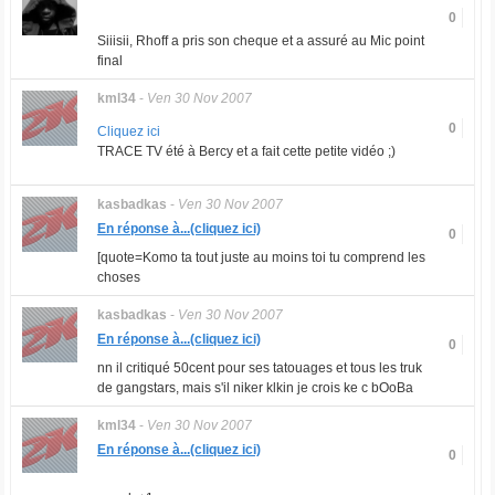
0
Siiisii, Rhoff a pris son cheque et a assuré au Mic point
final
kml34
-
Ven 30 Nov 2007
0
Cliquez ici
TRACE TV été à Bercy et a fait cette petite vidéo ;)
kasbadkas
-
Ven 30 Nov 2007
En réponse à...(cliquez ici)
0
[quote=Komo ta tout juste au moins toi tu comprend les
choses
kasbadkas
-
Ven 30 Nov 2007
En réponse à...(cliquez ici)
0
nn il critiqué 50cent pour ses tatouages et tous les truk
de gangstars, mais s'il niker klkin je crois ke c bOoBa
kml34
-
Ven 30 Nov 2007
En réponse à...(cliquez ici)
0