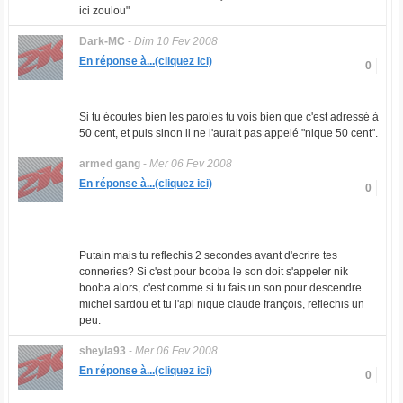
ici zoulou"
Dark-MC
-
Dim 10 Fev 2008
En réponse à...(cliquez ici)
0
Si tu écoutes bien les paroles tu vois bien que c'est adressé à
50 cent, et puis sinon il ne l'aurait pas appelé "nique 50 cent".
armed gang
-
Mer 06 Fev 2008
En réponse à...(cliquez ici)
0
Putain mais tu reflechis 2 secondes avant d'ecrire tes
conneries? Si c'est pour booba le son doit s'appeler nik
booba alors, c'est comme si tu fais un son pour descendre
michel sardou et tu l'apl nique claude françois, reflechis un
peu.
sheyla93
-
Mer 06 Fev 2008
En réponse à...(cliquez ici)
0