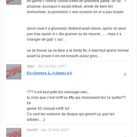
0
eh genre c rohff ki choisit d'etre en premiere partie, on lui
propose, pourquoi il aurait refusé, arrete de faire ton
bonhomme, la permision c une ocasion en or a pas louper.
sinon ouai il a grosssssi, timboot avait raison, apres on peut
pas trop savoir si c dla graisse ou du muscle....... mais il a
changer de gab' c sur...
sa se trouve sa va faire a la mista flo, il etait tout grand normal
avant la prison il en est ressorti assez gros.....
dijor
-
Jeu 29 Nov 2007
En réponse à...(cliquez ici)
0
??? il est tout peté ton message mec...
tu crois que c'est rohff ou fifty qui choisissent les 1e partie??
lol
genre 50 connait rohff :lol:
Ce sont les maisons de disque qui gerent ca, pas les
artistes... ;)
kml34
-
Jeu 29 Nov 2007