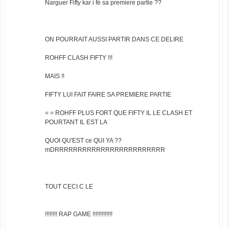
Narguer Fifty kar i fé sa premiere partie ??
ON POURRAIT AUSSI PARTIR DANS CE DELIRE
ROHFF CLASH FIFTY !!!
MAIS !!
FIFTY LUI FAIT FAIRE SA PREMIERE PARTIE
= = ROHFF PLUS FORT QUE FIFTY IL LE CLASH ET
POURTANT IL EST LA
QUOI QU'EST ce QUI YA ??
mDRRRRRRRRRRRRRRRRRRRRRRRR
TOUT CECI C LE
!!!!!!!! RAP GAME !!!!!!!!!!!!!