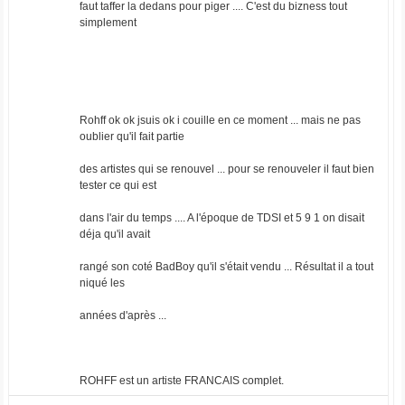
faut taffer la dedans pour piger .... C'est du bizness tout
simplement
Rohff ok ok jsuis ok i couille en ce moment ... mais ne pas
oublier qu'il fait partie
des artistes qui se renouvel ... pour se renouveler il faut bien
tester ce qui est
dans l'air du temps .... A l'époque de TDSI et 5 9 1 on disait
déja qu'il avait
rangé son coté BadBoy qu'il s'était vendu ... Résultat il a tout
niqué les
années d'après ...
ROHFF est un artiste FRANCAIS complet.