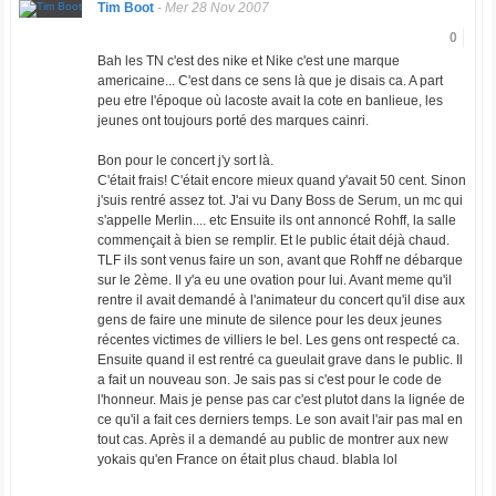
Tim Boot
-
Mer 28 Nov 2007
0
Bah les TN c'est des nike et Nike c'est une marque
americaine... C'est dans ce sens là que je disais ca. A part
peu etre l'époque où lacoste avait la cote en banlieue, les
jeunes ont toujours porté des marques cainri.
Bon pour le concert j'y sort là.
C'était frais! C'était encore mieux quand y'avait 50 cent. Sinon
j'suis rentré assez tot. J'ai vu Dany Boss de Serum, un mc qui
s'appelle Merlin.... etc Ensuite ils ont annoncé Rohff, la salle
commençait à bien se remplir. Et le public était déjà chaud.
TLF ils sont venus faire un son, avant que Rohff ne débarque
sur le 2ème. Il y'a eu une ovation pour lui. Avant meme qu'il
rentre il avait demandé à l'animateur du concert qu'il dise aux
gens de faire une minute de silence pour les deux jeunes
récentes victimes de villiers le bel. Les gens ont respecté ca.
Ensuite quand il est rentré ca gueulait grave dans le public. Il
a fait un nouveau son. Je sais pas si c'est pour le code de
l'honneur. Mais je pense pas car c'est plutot dans la lignée de
ce qu'il a fait ces derniers temps. Le son avait l'air pas mal en
tout cas. Après il a demandé au public de montrer aux new
yokais qu'en France on était plus chaud. blabla lol