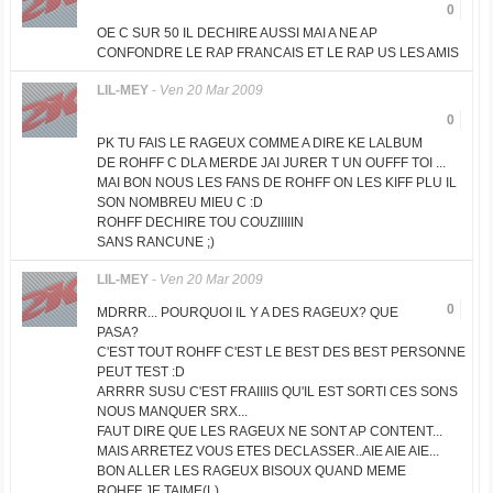
0
OE C SUR 50 IL DECHIRE AUSSI MAI A NE AP
CONFONDRE LE RAP FRANCAIS ET LE RAP US LES AMIS
LIL-MEY
-
Ven 20 Mar 2009
0
PK TU FAIS LE RAGEUX COMME A DIRE KE LALBUM
DE ROHFF C DLA MERDE JAI JURER T UN OUFFF TOI ...
MAI BON NOUS LES FANS DE ROHFF ON LES KIFF PLU IL
SON NOMBREU MIEU C :D
ROHFF DECHIRE TOU COUZIIIIIN
SANS RANCUNE ;)
LIL-MEY
-
Ven 20 Mar 2009
0
MDRRR... POURQUOI IL Y A DES RAGEUX? QUE
PASA?
C'EST TOUT ROHFF C'EST LE BEST DES BEST PERSONNE
PEUT TEST :D
ARRRR SUSU C'EST FRAIIIIS QU'IL EST SORTI CES SONS
NOUS MANQUER SRX...
FAUT DIRE QUE LES RAGEUX NE SONT AP CONTENT...
MAIS ARRETEZ VOUS ETES DECLASSER..AIE AIE AIE...
BON ALLER LES RAGEUX BISOUX QUAND MEME
ROHFF JE TAIME(L)