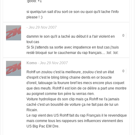
:good: +1
si quelqu'un sait d'ou sort ce son ou quoi qu'il lache l'info
please ! :)
-
Jeu 29 Nov 2007
0
dammn le son qu'il a laché au début il a l'air violent en
tout cas
Si Si j'attends sa sortie avec impatience en tout cas j'suis
resté bloqué sur le cauchemar du rap français.... :lol: :lol:
Komo
-
Jeu 29 Nov 2007
0
Rohff un zoulou c'est la meilleure, zoulou c'est un état
d'esprit c'est le bling bling chaine dents en or boucle
d'oreil, tatouage la fourure bref les mecs encore plus coquet
que des meufs. Rohff il est loin de ce délire a part une montre
au poignet comme ton pére tu verras rien.
Voiture hydrolique ds son clip mais ça Rohff ne l'a jamais
caché c'est un bousillé de voiture ça ne fait pas de lui un
Ricain.
Le rap vient des US Rohff fait du rap Français il le revendique
mais comme tous les rappeurs ses influences viennent des
US Big Pac EM Dre.