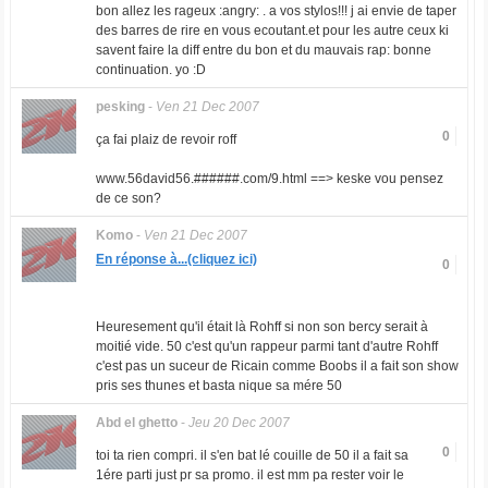
bon allez les rageux :angry: . a vos stylos!!! j ai envie de taper
des barres de rire en vous ecoutant.et pour les autre ceux ki
savent faire la diff entre du bon et du mauvais rap: bonne
continuation. yo :D
pesking
-
Ven 21 Dec 2007
0
ça fai plaiz de revoir roff
www.56david56.######.com/9.html ==> keske vou pensez
de ce son?
Komo
-
Ven 21 Dec 2007
En réponse à...(cliquez ici)
0
Heuresement qu'il était là Rohff si non son bercy serait à
moitié vide. 50 c'est qu'un rappeur parmi tant d'autre Rohff
c'est pas un suceur de Ricain comme Boobs il a fait son show
pris ses thunes et basta nique sa mére 50
Abd el ghetto
-
Jeu 20 Dec 2007
0
toi ta rien compri. il s'en bat lé couille de 50 il a fait sa
1ére parti just pr sa promo. il est mm pa rester voir le