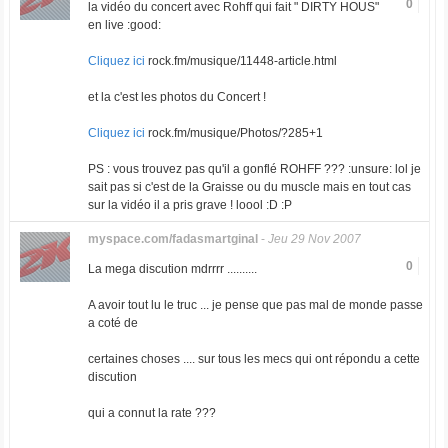
0
la vidéo du concert avec Rohff qui fait " DIRTY HOUS"
en live :good:
Cliquez ici
rock.fm/musique/11448-article.html
et la c'est les photos du Concert !
Cliquez ici
rock.fm/musique/Photos/?285+1
PS : vous trouvez pas qu'il a gonflé ROHFF ??? :unsure: lol je
sait pas si c'est de la Graisse ou du muscle mais en tout cas
sur la vidéo il a pris grave ! loool :D :P
myspace.com/fadasmartginal
-
Jeu 29 Nov 2007
0
La mega discution mdrrrr ..........
A avoir tout lu le truc ... je pense que pas mal de monde passe
a coté de
certaines choses .... sur tous les mecs qui ont répondu a cette
discution
qui a connut la rate ???