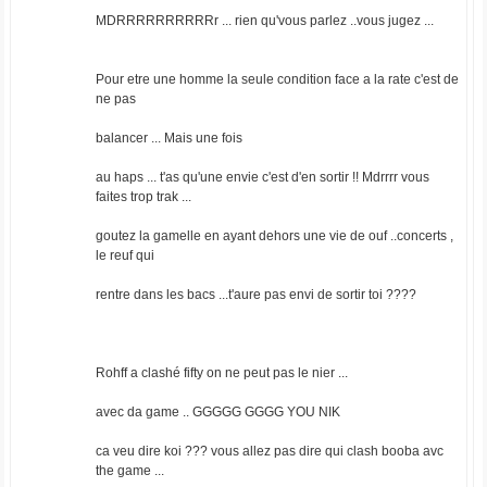
MDRRRRRRRRRRr ... rien qu'vous parlez ..vous jugez ...
Pour etre une homme la seule condition face a la rate c'est de
ne pas
balancer ... Mais une fois
au haps ... t'as qu'une envie c'est d'en sortir !! Mdrrrr vous
faites trop trak ...
goutez la gamelle en ayant dehors une vie de ouf ..concerts ,
le reuf qui
rentre dans les bacs ...t'aure pas envi de sortir toi ????
Rohff a clashé fifty on ne peut pas le nier ...
avec da game .. GGGGG GGGG YOU NIK
ca veu dire koi ??? vous allez pas dire qui clash booba avc
the game ...