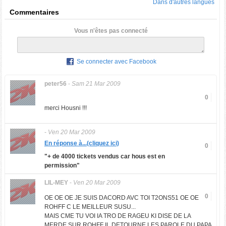
Dans d'autres langues
Commentaires
Vous n'êtes pas connecté
Se connecter avec Facebook
peter56
-
Sam 21 Mar 2009
0
merci Housni !!!
-
Ven 20 Mar 2009
En réponse à...(cliquez ici)
0
"+ de 4000 tickets vendus car hous est en
permission"
LIL-MEY
-
Ven 20 Mar 2009
0
OE OE OE JE SUIS DACORD AVC TOI T2ONS51 OE OE
ROHFF C LE MEILLEUR SUSU...
MAIS CME TU VOI IA TRO DE RAGEU KI DISE DE LA
MERDE SUR ROHFF IL DETOURNE LES PAROLE DU PAPA