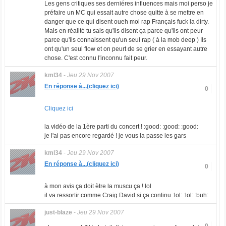
Les gens critiques ses derniéres influences mais moi perso je
préfaire un MC qui essait autre chose quitte à se mettre en
danger que ce qui disent oueh moi rap Français fuck la dirty.
Mais en réalité tu sais qu'ils disent ça parce qu'ils ont peur
parce qu'ils connaissent qu'un seul rap ( à la mob deep ) Ils
ont qu'un seul flow et on peurt de se grier en essayant autre
chose. C'est connu l'inconnu fait peur.
kml34
-
Jeu 29 Nov 2007
En réponse à...(cliquez ici)
0
Cliquez ici
la vidéo de la 1ère parti du concert ! :good: :good: :good:
je l'ai pas encore regardé ! je vous la passe les gars
kml34
-
Jeu 29 Nov 2007
En réponse à...(cliquez ici)
0
à mon avis ça doit ètre la muscu ça ! lol
il va ressortir comme Craig David si ça continu :lol: :lol: :buh:
just-blaze
-
Jeu 29 Nov 2007