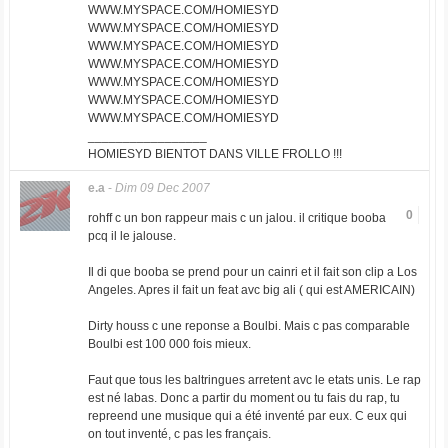
WWW.MYSPACE.COM/HOMIESYD
WWW.MYSPACE.COM/HOMIESYD
WWW.MYSPACE.COM/HOMIESYD
WWW.MYSPACE.COM/HOMIESYD
WWW.MYSPACE.COM/HOMIESYD
WWW.MYSPACE.COM/HOMIESYD
WWW.MYSPACE.COM/HOMIESYD
_________________
HOMIESYD BIENTOT DANS VILLE FROLLO !!!
e.a
-
Dim 09 Dec 2007
0
rohff c un bon rappeur mais c un jalou. il critique booba
pcq il le jalouse.
Il di que booba se prend pour un cainri et il fait son clip a Los
Angeles. Apres il fait un feat avc big ali ( qui est AMERICAIN)
Dirty houss c une reponse a Boulbi. Mais c pas comparable
Boulbi est 100 000 fois mieux.
Faut que tous les baltringues arretent avc le etats unis. Le rap
est né labas. Donc a partir du moment ou tu fais du rap, tu
repreend une musique qui a été inventé par eux. C eux qui
on tout inventé, c pas les français.