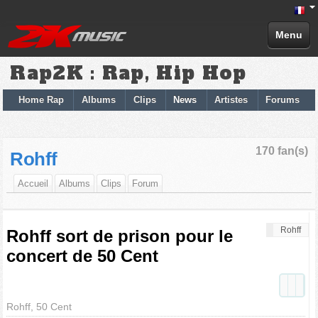
Menu
Rap2K : Rap, Hip Hop
Home Rap
Albums
Clips
News
Artistes
Forums
170 fan(s)
Rohff
Accueil
Albums
Clips
Forum
Rohff
Rohff sort de prison pour le
concert de 50 Cent
Rohff, 50 Cent