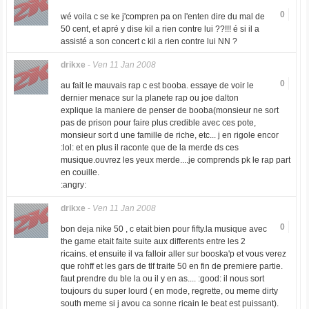
0
wé voila c se ke j'compren pa on l'enten dire du mal de
50 cent, et apré y dise kil a rien contre lui ??!!! é si il a
assisté a son concert c kil a rien contre lui NN ?
drikxe
-
Ven 11 Jan 2008
0
au fait le mauvais rap c est booba. essaye de voir le
dernier menace sur la planete rap ou joe dalton
explique la maniere de penser de booba(monsieur ne sort
pas de prison pour faire plus credible avec ces pote,
monsieur sort d une famille de riche, etc... j en rigole encor
:lol: et en plus il raconte que de la merde ds ces
musique.ouvrez les yeux merde....je comprends pk le rap part
en couille.
:angry:
drikxe
-
Ven 11 Jan 2008
0
bon deja nike 50 , c etait bien pour fifty.la musique avec
the game etait faite suite aux differents entre les 2
ricains. et ensuite il va falloir aller sur booska'p et vous verez
que rohff et les gars de tlf traite 50 en fin de premiere partie.
faut prendre du ble la ou il y en as.... :good: il nous sort
toujours du super lourd ( en mode, regrette, ou meme dirty
south meme si j avou ca sonne ricain le beat est puissant).