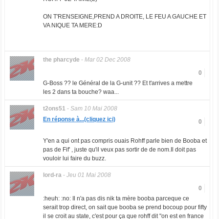
ON T'RENSEIGNE,PREND A DROITE, LE FEU A GAUCHE ET
VA NIQUE TA MERE:D
the pharcyde
-
Mar 02 Dec 2008
0
G-Boss ?? le Général de la G-unit ?? Et t'arrives a mettre
les 2 dans ta bouche? waa...
t2ons51
-
Sam 10 Mai 2008
En réponse à...(cliquez ici)
0
Y'en a qui ont pas compris ouais Rohff parle bien de Booba et
pas de Fif' , juste qu'il veux pas sortir de de nom.Il doit pas
vouloir lui faire du buzz.
lord-ra
-
Jeu 01 Mai 2008
0
:heuh: :no: Il n'a pas dis nik ta mère booba parceque ce
serait trop direct, on sait que booba se prend bocoup pour fifty
il se croit au state, c'est pour ça que rohff dit "on est en france