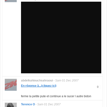
abdelkahlouchsahraoui
-
Sam 01 Dec 2007
En réponse à...(cliquez ici)
0
ferme la petite pute et continue a le sucer l autre bidon
Terence O
-
Sam 01 Dec 2007