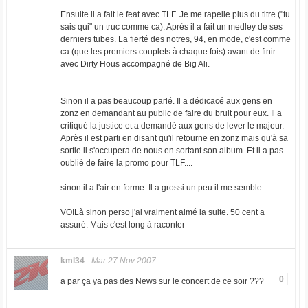
Ensuite il a fait le feat avec TLF. Je me rapelle plus du titre ("tu
sais qui" un truc comme ca). Après il a fait un medley de ses
derniers tubes. La fierté des notres, 94, en mode, c'est comme
ca (que les premiers couplets à chaque fois) avant de finir
avec Dirty Hous accompagné de Big Ali.
Sinon il a pas beaucoup parlé. Il a dédicacé aux gens en
zonz en demandant au public de faire du bruit pour eux. Il a
critiqué la justice et a demandé aux gens de lever le majeur.
Après il est parti en disant qu'il retourne en zonz mais qu'à sa
sortie il s'occupera de nous en sortant son album. Et il a pas
oublié de faire la promo pour TLF....
sinon il a l'air en forme. Il a grossi un peu il me semble
VOILà sinon perso j'ai vraiment aimé la suite. 50 cent a
assuré. Mais c'est long à raconter
kml34
-
Mar 27 Nov 2007
0
a par ça ya pas des News sur le concert de ce soir ???