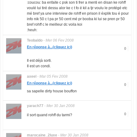
:coucou: ba enfaite c psk son ti frer a menti en disan ke rohff
voulé lui tiré dessu alor ke c t fo é kil a tjr voulu le protégé etc
mé bref ya une interview de rohff en prison il éxplik tou é pour
info nik 50 c t pa pr 50 cent mé pr booba ki lui se pren pr 50
bref rohff c le meilleur dc voila koi
:heuh:
Teobaldo
-
Mer 06 Fev 2008
En réponse à...(cliquez ici)
0
Il est déjà sorti.
Il est un condi.
axeel
-
Mar 05 Fev 2008
En réponse à...(cliquez ici)
0
sa sapelle dirty house bouffon
yarach77
-
Mer 30 Jan 2008
0
il sort quand rohff du tarmi?
marocaine_2luxe
-
Mer 30 Jan 2008