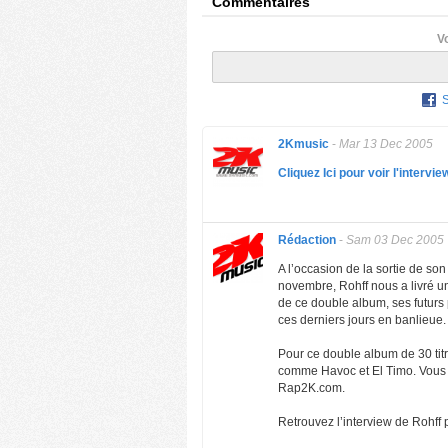
Commentaires
V
2Kmusic
-
Mar 13 Dec 2005
Cliquez Ici pour voir l'interv
Rédaction
-
Sam 03 Dec 2005
A l’occasion de la sortie de so
novembre, Rohff nous a livré un
de ce double album, ses futurs
ces derniers jours en banlieue.
Pour ce double album de 30 tit
comme Havoc et El Timo. Vous p
Rap2K.com.
Retrouvez l’interview de Rohff