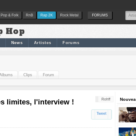
Pop & Folk
RnB
Rap 2K
Rock Metal
FORUMS
p Hop
News
Artistes
Forums
Albums
Clips
Forum
Nouveau
Rohff
 limites, l'interview !
Tweet