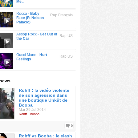
Me...
Rocca -
Baby
Rap Français
Face (Ft Nelson
Palacio)
Aesop Rock -
Get Out of
Rap US
the Car
Gucci Mane -
Hurt
Rap US
Feelings
 news
Rohff : la vidéo violente
de son agression dans
une boutique Unküt de
Booba
Mar 29 Jul 2014
Rohff
Booba
0
Rohff vs Booba : le clash