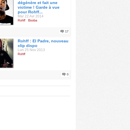
dégénère et fait une
victime ! Garde à vue
pour Rohff...
Mar 22 Avr 2014
Rohff
Booba
17
Rohff : El Padre, nouveau
clip dispo
Lun 25 Nov 2013
Rohff
0