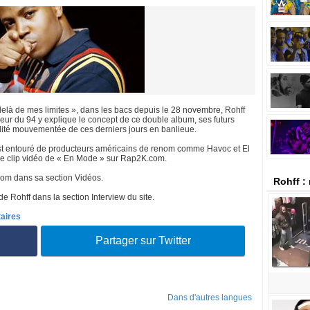
delà de mes limites », dans les bacs depuis le 28 novembre, Rohff
peur du 94 y explique le concept de ce double album, ses futurs
alité mouvementée de ces derniers jours en banlieue.
’est entouré de producteurs américains de renom comme Havoc et El
le clip vidéo de « En Mode » sur Rap2K.com.
com dans sa section Vidéos.
Rohff :
 Rohff dans la section Interview du site.
taires
Partager sur Twitter
Dans d'autres langues