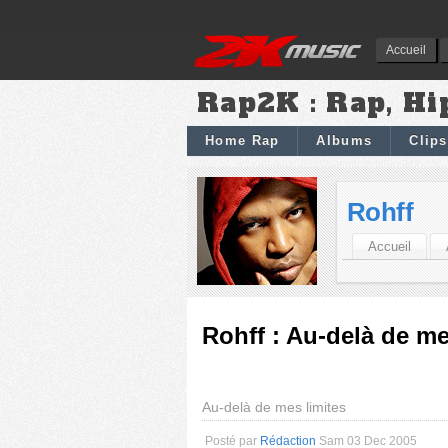
Accueil
Rap2K : Rap, Hi
Home Rap
Albums
Clips
Rohff
Accueil
Rohff : Au-delà de mes
Au-delà de mes limites
Posté par
Rédaction
Sam 03 Dec 2005