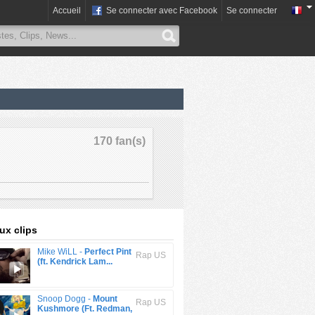
Accueil
Se connecter avec Facebook
Se connecter
170 fan(s)
x clips
Mike WiLL -
Perfect Pint
Rap US
(ft. Kendrick Lam...
Snoop Dogg -
Mount
Rap US
Kushmore (Ft. Redman,