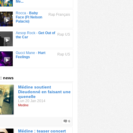
Me...
Rocca -
Baby
Rap Français
Face (Ft Nelson
Palacio)
Aesop Rock -
Get Out of
Rap US
the Car
Gucci Mane -
Hurt
Rap US
Feelings
 : news
Médine soutient
Dieudonné en faisant une
quenelle
Lun 20 Jan 2014
Medine
6
Médine : teaser concert