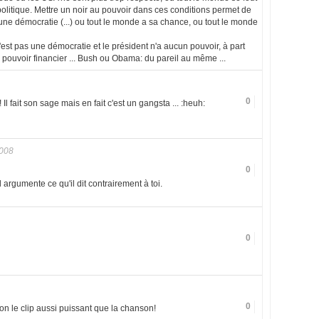
olitique. Mettre un noir au pouvoir dans ces conditions permet de
une démocratie (...) ou tout le monde a sa chance, ou tout le monde
st pas une démocratie et le président n'a aucun pouvoir, à part
u pouvoir financier ... Bush ou Obama: du pareil au même ...
0
Il fait son sage mais en fait c'est un gangsta ... :heuh:
008
0
Il argumente ce qu'il dit contrairement à toi.
0
0
n le clip aussi puissant que la chanson!