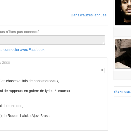
Dans d'autres langues
ous n'êtes pas connecté
Se connecter avec Facebook
n 2009
0
aies choses et fais de bons morceaux,
al de rappeurs en galere de lyrics..* :coucou:
@2kmusic
nt du bon sons,
,de Rouen, Lalcko,Ajevi,Brass