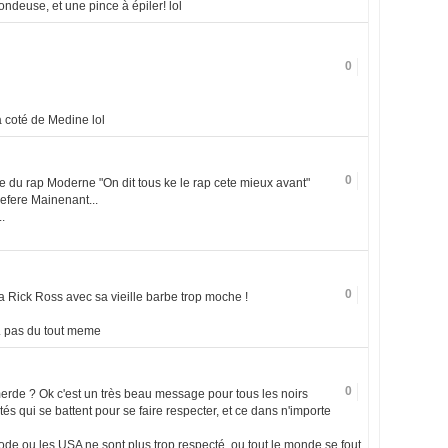
tondeuse, et une pince à épiler! lol
0
 coté de Medine lol
0
 du rap Moderne "On dit tous ke le rap cete mieux avant"
efere Mainenant...
.
0
 a Rick Ross avec sa vieille barbe trop moche !
.. pas du tout meme
0
rde ? Ok c'est un très beau message pour tous les noirs
tés qui se battent pour se faire respecter, et ce dans n'importe
de ou les USA ne sont plus trop respecté, ou tout le monde se fout