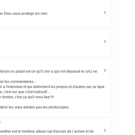
0
e Dieu vous protége les mec
0
0
forum ou plutot est ce qu'il y'en a qui ont depassé le cm2 en
oi les commentaires...
 a l'interview et qui deforment les propos et d'autres qui se tape
c'est sur que c'est instructif....
 booba, c'est ça qu'il vous faut !!!
tenir les vrais artistes pas les photocopies
8
0
anther est le meilleur album rap francais de l annee et de