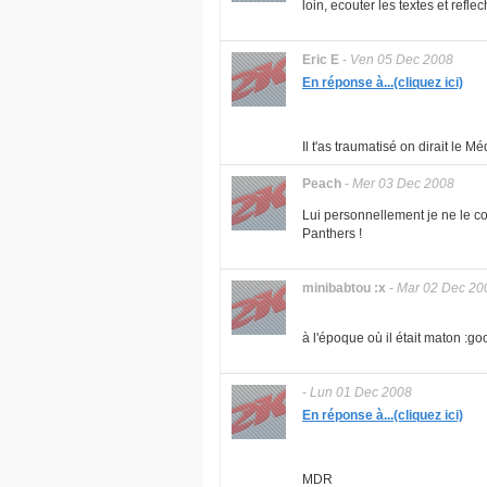
loin, ecouter les textes et reflech
Eric E
-
Ven 05 Dec 2008
En réponse à...(cliquez ici)
Il t'as traumatisé on dirait le Méd
Peach
-
Mer 03 Dec 2008
Lui personnellement je ne le c
Panthers !
minibabtou :x
-
Mar 02 Dec 20
à l'époque où il était maton :go
-
Lun 01 Dec 2008
En réponse à...(cliquez ici)
MDR