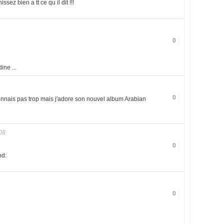
issez bien a tt ce qu il dit !!!
0
ine ...
0
onnais pas trop mais j'adore son nouvel album Arabian
08
0
od:
0