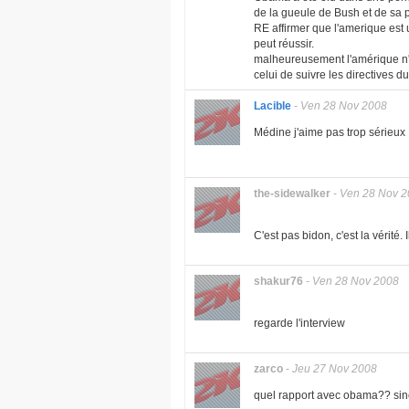
de la gueule de Bush et de sa p
RE affirmer que l'amerique est 
peut réussir.
malheureusement l'amérique n'e
celui de suivre les directives d
Lacible
-
Ven 28 Nov 2008
Médine j'aime pas trop sérieux ! 
the-sidewalker
-
Ven 28 Nov 2
C'est pas bidon, c'est la vérité. 
shakur76
-
Ven 28 Nov 2008
regarde l'interview
zarco
-
Jeu 27 Nov 2008
quel rapport avec obama?? sino