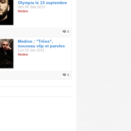
Olympia le 13 septembre
Ven 06 Sep 2013
Medine
0
Medine : "Trône",
nouveau clip et paroles
Lun 03 Jan 2011
Medine
5