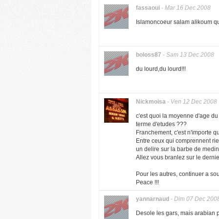
fassaoui
-
Mar 16 Dec 2008
Islamoncoeur salam alikoum qu
boloss87
-
Sam 13 Dec 2008
du lourd,du lourd!!!
Nickmoisa
-
Ven 12 Dec 2008
c'est quoi la moyenne d'age du 
terme d'etudes ???
Franchement, c'est n'importe qu
Entre ceux qui comprennent rien
un delire sur la barbe de medine, 
Allez vous branlez sur le dernier
Pour les autres, continuer a sou
Peace !!!
yannarnaud
-
Dim 07 Dec 200
Desole les gars, mais arabian p