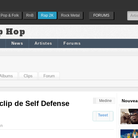
Pop & Folk
RnB
Rap 2K
Rock Metal
FORUMS
p Hop
News
Artistes
Forums
Albums
Clips
Forum
Nouveau
Medine
 clip de Self Defense
Tweet
an