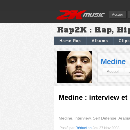
Accueil
Rap2K : Rap, Hi
Home Rap
Albums
Clips
Medine
Accueil
Medine : interview et
Medine, interview, Self Defense, Arabi
Posté par
Rédaction
Jeu 27 Nov 2008