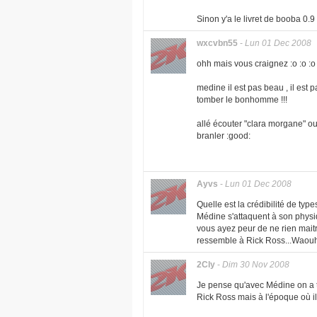
Sinon y'a le livret de booba 0.9
wxcvbn55
-
Lun 01 Dec 2008
ohh mais vous craignez :o :o :
medine il est pas beau , il est 
tomber le bonhomme !!!
allé écouter "clara morgane" o
branler :good:
Ayvs
-
Lun 01 Dec 2008
Quelle est la crédibilité de typ
Médine s'attaquent à son physi
vous ayez peur de ne rien maitr
ressemble à Rick Ross...Waouh, 
2Cly
-
Dim 30 Nov 2008
Je pense qu'avec Médine on a to
Rick Ross mais à l'époque où il