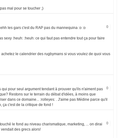
 pas mal pour se toucher ;)
0
o ehh les gars c'est du RAP pas du mannequina :o :o
pas sexy :heuh: :heuh: ce qui faut pas entendre tout ça pour faire
u achetez le calendrier des rugbymans si vous voulez de quoi vous
0
es qui pour seul argument tendant à prouver qu'ils n'aiment pas
que? Restons sur le terrain du débat d'idées, à moins que
iser dans ce domaine... :rolleyes: . J'aime pas Médine parce qu'il
ça c'est de la critique de fond !
0
uché le fond au niveau charismatique, marketing, ... on dirai
 vendait des grecs alors!