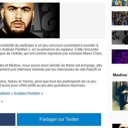
sibilité de participer à un jeu-concours consistant à assister à
 Arabian Panther », en la présence du rappeur. Cette rencontre
isque de l'artiste, qui ont comme signature par exemple Manu Chao,
autes et Médine, nous avons donc décidé de filmer cet échange, afin
ement une interview réalisée par les internautes du site Rap2K et
Medine
ns, Sekou et Yannis, ainsi que tous les participants de ce jeu-
 et aussi pour s'être prêté au jeu des questions-réponses.
l album « Arabian Panther »
 »
Partager sur Twitter