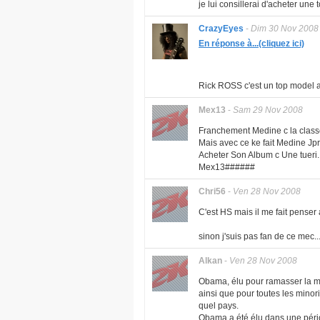
je lui consillerai d'acheter une 
CrazyEyes
-
Dim 30 Nov 2008
En réponse à...(cliquez ici)
Rick ROSS c'est un top model a
Mex13
-
Sam 29 Nov 2008
Franchement Medine c la classe
Mais avec ce ke fait Medine Jpr
Acheter Son Album c Une tueri..
Mex13######
Chri56
-
Ven 28 Nov 2008
C'est HS mais il me fait penser
sinon j'suis pas fan de ce mec.
Alkan
-
Ven 28 Nov 2008
Obama, élu pour ramasser la me
ainsi que pour toutes les minori
quel pays.
Obama a été élu dans une pério