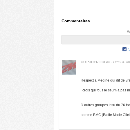
Commentaires
V
OUTSIDER LOGIC
-
Dim 04 Ja
Respect a Médine qui dit de vr
j crois qui fous le seum a pas m
D autres groupes issu du 76 fo
comme BMC (Battle Mode Click)