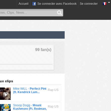
Accueil
Se connecter avec Facebook
Se connecter
99 fan(s)
x clips
Mike WiLL -
Perfect Pint
Rap US
(ft. Kendrick Lam...
Snoop Dogg -
Mount
Rap US
Kushmore (Ft. Redman,