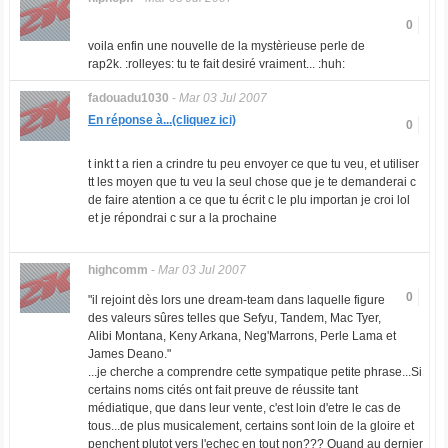
0
voila enfin une nouvelle de la mystèrieuse perle de
rap2k. :rolleyes: tu te fait desiré vraiment... :huh:
fadouadu1030
-
Mar 03 Jul 2007
En réponse à...(cliquez ici)
0
t inkt t a rien a crindre tu peu envoyer ce que tu veu, et utiliser
tt les moyen que tu veu la seul chose que je te demanderai c
de faire atention a ce que tu écrit c le plu importan je croi lol
et je répondrai c sur a la prochaine
highcomm
-
Mar 03 Jul 2007
0
"il rejoint dès lors une dream-team dans laquelle figure
des valeurs sûres telles que Sefyu, Tandem, Mac Tyer,
Alibi Montana, Keny Arkana, Neg'Marrons, Perle Lama et
James Deano."
...je cherche a comprendre cette sympatique petite phrase...Si
certains noms cités ont fait preuve de réussite tant
médiatique, que dans leur vente, c'est loin d'etre le cas de
tous...de plus musicalement, certains sont loin de la gloire et
penchent plutot vers l'echec en tout non??? Quand au dernier