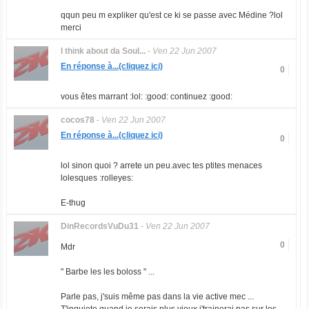
qqun peu m expliker qu'est ce ki se passe avec Médine ?lol
merci
I think about da Soul...
-
Ven 22 Jun 2007
En réponse à...(cliquez ici)
0
vous êtes marrant :lol: :good: continuez :good:
cocos78
-
Ven 22 Jun 2007
En réponse à...(cliquez ici)
0
lol sinon quoi ? arrete un peu.avec tes ptites menaces
lolesques :rolleyes:
E-thug
DinRecordsVuDu31
-
Ven 22 Jun 2007
0
Mdr
" Barbe les les boloss " ...
Parle pas, j'suis même pas dans la vie active mec ...