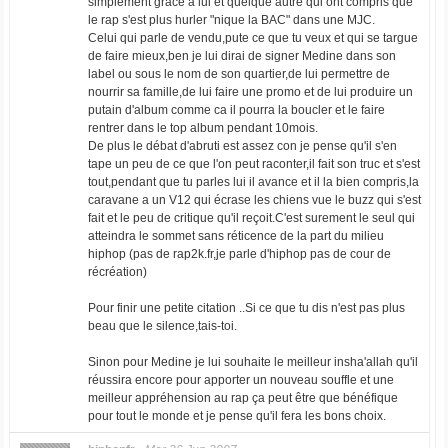
simplement grace a lui et quelque autre qui ont compris que
le rap s'est plus hurler "nique la BAC" dans une MJC.
Celui qui parle de vendu,pute ce que tu veux et qui se targue
de faire mieux,ben je lui dirai de signer Medine dans son
label ou sous le nom de son quartier,de lui permettre de
nourrir sa famille,de lui faire une promo et de lui produire un
putain d'album comme ca il pourra la boucler et le faire
rentrer dans le top album pendant 10mois.
De plus le débat d'abruti est assez con je pense qu'il s'en
tape un peu de ce que l'on peut raconter,il fait son truc et s'est
tout,pendant que tu parles lui il avance et il la bien compris,la
caravane a un V12 qui écrase les chiens vue le buzz qui s'est
fait et le peu de critique qu'il reçoit.C'est surement le seul qui
atteindra le sommet sans réticence de la part du milieu
hiphop (pas de rap2k.fr,je parle d'hiphop pas de cour de
récréation)
Pour finir une petite citation ..Si ce que tu dis n'est pas plus
beau que le silence,tais-toi.
Sinon pour Medine je lui souhaite le meilleur insha'allah qu'il
réussira encore pour apporter un nouveau souffle et une
meilleur appréhension au rap ça peut être que bénéfique
pour tout le monde et je pense qu'il fera les bons choix.