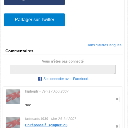
Partager sur Twitter
Dans d'autres langues
Commentaires
Vous n'êtes pas connecté
Se connecter avec Facebook
hiphopfr
-
Ven 17 Aou 2007
0
:no:
fadouadu1030
-
Mar 24 Jul 2007
En réponse à...(cliquez ici)
0