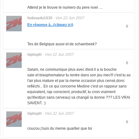
Attend je te trouve le numero du pere noel ....
fadouadu1030
-
Ven 22 Jun 2007
En réponse à...(cliquez ici)
0
Tes de Belgique aussi et de schaerbeek?
hiphopfr
-
Ven 22 Jun 2007
0
Salam, ne communique plus avec illest il a la bouche
sale et blasphemateur tu rentre dans son jeu mec!!! c'est tu as
l'air plus mature et par la meme occasion plus censé,donc
refléchi... En ce qui concerne Medine c'est un rappeur sans
equivalent, rap conscient, productif, tu crois vraiment
qu'illest(un sans cerveau) va changé la donne ??? LES VRAI
SAVENT. :)
hiphopfr
-
Ven 22 Jun 2007
0
coucou j'suis du meme quartier que toi