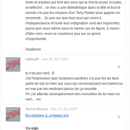
boite et d'autres qui font des sons qui te font te poser, ecouter,
et reflechir... ce mec a une bibliothèque dans la tête et tout le
monde n'a pas les moyens d'un Tony Parker pour gagner en
renommé... Je suis sur que tout ceux qui crient à
l'independance et hurle leur indignation sont des hypocrites,
parce que vous même dans le meme cas de figure, à moins
d'être cons, vous ne cracherez pas sur ce genre
d'opportunité.
Guidance.
hiphopfr
-
Jeu 28 Jun 2007
0
tu n'as pas tord, :D
J'ai l'impression que l'arabians panthers n'a pas fini de faire
parlé de lui( en bien par ceux qui reconnaissent sont talent ou
en mal par les medisant jaloux de ça reussite.
Ps: j'ai attendu desespérement des nouvelles de toi mais en
vain... :no:
Street Master
-
Mer 27 Jun 2007
En réponse à...(cliquez ici)
0
Co-sign