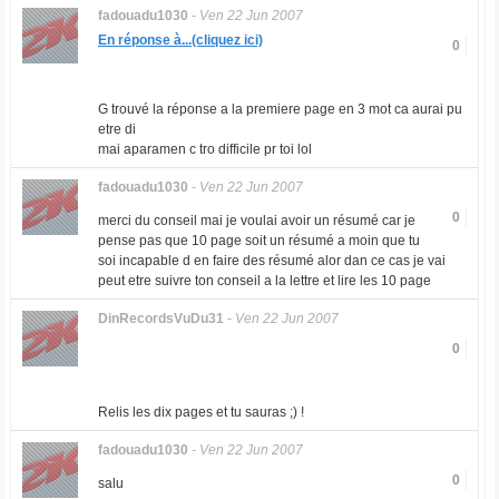
fadouadu1030
-
Ven 22 Jun 2007
En réponse à...(cliquez ici)
0
G trouvé la réponse a la premiere page en 3 mot ca aurai pu
etre di
mai aparamen c tro difficile pr toi lol
fadouadu1030
-
Ven 22 Jun 2007
0
merci du conseil mai je voulai avoir un résumé car je
pense pas que 10 page soit un résumé a moin que tu
soi incapable d en faire des résumé alor dan ce cas je vai
peut etre suivre ton conseil a la lettre et lire les 10 page
DinRecordsVuDu31
-
Ven 22 Jun 2007
0
Relis les dix pages et tu sauras ;) !
fadouadu1030
-
Ven 22 Jun 2007
0
salu