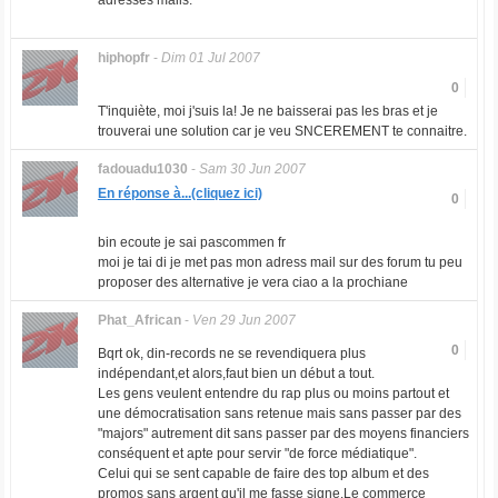
adresses mails.
hiphopfr
-
Dim 01 Jul 2007
0
T'inquiète, moi j'suis la! Je ne baisserai pas les bras et je
trouverai une solution car je veu SNCEREMENT te connaitre.
fadouadu1030
-
Sam 30 Jun 2007
En réponse à...(cliquez ici)
0
bin ecoute je sai pascommen fr
moi je tai di je met pas mon adress mail sur des forum tu peu
proposer des alternative je vera ciao a la prochiane
Phat_African
-
Ven 29 Jun 2007
0
Bqrt ok, din-records ne se revendiquera plus
indépendant,et alors,faut bien un début a tout.
Les gens veulent entendre du rap plus ou moins partout et
une démocratisation sans retenue mais sans passer par des
"majors" autrement dit sans passer par des moyens financiers
conséquent et apte pour servir "de force médiatique".
Celui qui se sent capable de faire des top album et des
promos sans argent qu'il me fasse signe.Le commerce