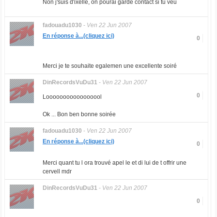
Non j'suis d'ixelle, on pourai gardé contact si tu veu
fadouadu1030
-
Ven 22 Jun 2007
En réponse à...(cliquez ici)
0
Merci je te souhaite egalemen une excellente soiré
DinRecordsVuDu31
-
Ven 22 Jun 2007
0
Looooooooooooooool
Ok ... Bon ben bonne soirée
fadouadu1030
-
Ven 22 Jun 2007
En réponse à...(cliquez ici)
0
Merci quant tu l ora trouvé apel le et di lui de t offrir une
cervell mdr
DinRecordsVuDu31
-
Ven 22 Jun 2007
0