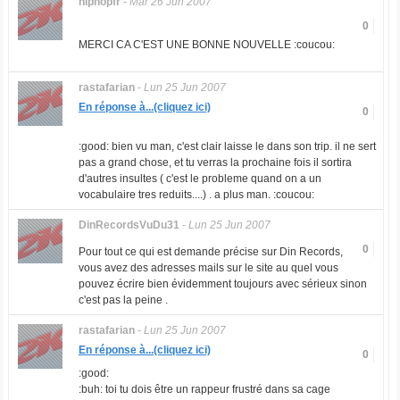
hiphopfr
-
Mar 26 Jun 2007
0
MERCI CA C'EST UNE BONNE NOUVELLE :coucou:
rastafarian
-
Lun 25 Jun 2007
En réponse à...(cliquez ici)
0
:good: bien vu man, c'est clair laisse le dans son trip. il ne sert
pas a grand chose, et tu verras la prochaine fois il sortira
d'autres insultes ( c'est le probleme quand on a un
vocabulaire tres reduits....) . a plus man. :coucou:
DinRecordsVuDu31
-
Lun 25 Jun 2007
0
Pour tout ce qui est demande précise sur Din Records,
vous avez des adresses mails sur le site au quel vous
pouvez écrire bien évidemment toujours avec sérieux sinon
c'est pas la peine .
rastafarian
-
Lun 25 Jun 2007
En réponse à...(cliquez ici)
0
:good:
:buh: toi tu dois être un rappeur frustré dans sa cage