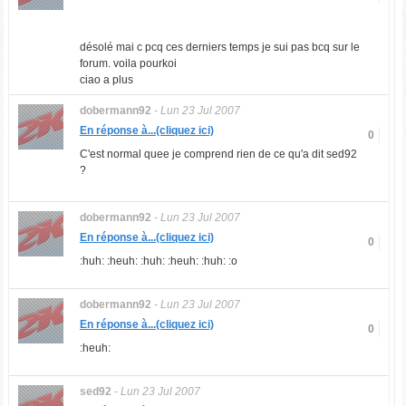
désolé mai c pcq ces derniers temps je sui pas bcq sur le
forum. voila pourkoi
ciao a plus
dobermann92
-
Lun 23 Jul 2007
En réponse à...(cliquez ici)
0
C'est normal quee je comprend rien de ce qu'a dit sed92
?
dobermann92
-
Lun 23 Jul 2007
En réponse à...(cliquez ici)
0
:huh: :heuh: :huh: :heuh: :huh: :o
dobermann92
-
Lun 23 Jul 2007
En réponse à...(cliquez ici)
0
:heuh:
sed92
-
Lun 23 Jul 2007