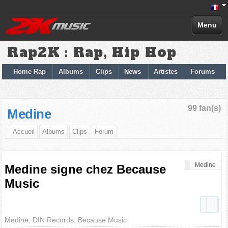
Menu
Rap2K : Rap, Hip Hop
Home Rap
Albums
Clips
News
Artistes
Forums
99 fan(s)
Medine
Accueil
Albums
Clips
Forum
Medine
Medine signe chez Because
Music
Medine, DIN Records, Because Music