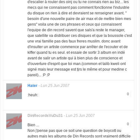
d'escalier à rouler des oinj ou tu ne connais rien au biz... les
mecs qui ne connaissent pas comment fonctionne l'industrie
du disque on rien à dire et devraient se renseigner avant. "
besoin d'une nouvelle paire de air max et de mettre bien mes
gens" voila une de ces phrases et ceux qui connaissent
l'equipe de din record savent que sals'a reste le manager,
que satellite va distribuer ces disques et que la boussole c'est
une vrai famille pas des faux freres muslim. donc avant
d'insulter un artiste commence par arrêter de l'ecouter et de
kiffer quand tu es seul. et essaie de sortir 3 album en indé
avant de salir un artiste qui à bien plus de conscience et
d'ouverture d'esprit que toi man.(common et talib kweli ont
signé mais leur message est tjrs le même et pour medine c
pareil)... :P :P
Hater
-
Lun 25 Jun 2007
0
:heuh:
DinRecordsVuDu31
-
Lun 25 Jun 2007
0
Bien ...
Non j'pense pas que ce soit une question de boycott ou
autres mais les albums de Din Records sont vraiment difficile