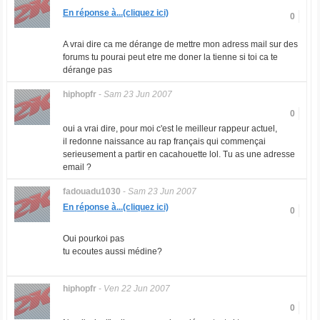
En réponse à...(cliquez ici)
0
A vrai dire ca me dérange de mettre mon adress mail sur des
forums tu pourai peut etre me doner la tienne si toi ca te
dérange pas
hiphopfr
-
Sam 23 Jun 2007
0
oui a vrai dire, pour moi c'est le meilleur rappeur actuel,
il redonne naissance au rap français qui commençai
serieusement a partir en cacahouette lol. Tu as une adresse
email ?
fadouadu1030
-
Sam 23 Jun 2007
En réponse à...(cliquez ici)
0
Oui pourkoi pas
tu ecoutes aussi médine?
hiphopfr
-
Ven 22 Jun 2007
0