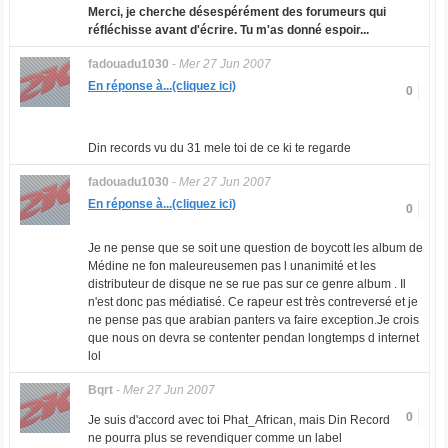
Merci, je cherche désespérément des forumeurs qui
réfléchisse avant d'écrire. Tu m'as donné espoir...
fadouadu1030
-
Mer 27 Jun 2007
En réponse à...(cliquez ici)
0
Din records vu du 31 mele toi de ce ki te regarde
fadouadu1030
-
Mer 27 Jun 2007
En réponse à...(cliquez ici)
0
Je ne pense que se soit une question de boycott les album de
Médine ne fon maleureusemen pas l unanimité et les
distributeur de disque ne se rue pas sur ce genre album . Il
n'est donc pas médiatisé. Ce rapeur est très contreversé et je
ne pense pas que arabian panters va faire exception.Je crois
que nous on devra se contenter pendan longtemps d internet
lol
Bqrt
-
Mer 27 Jun 2007
0
Je suis d'accord avec toi Phat_African, mais Din Record
ne pourra plus se revendiquer comme un label