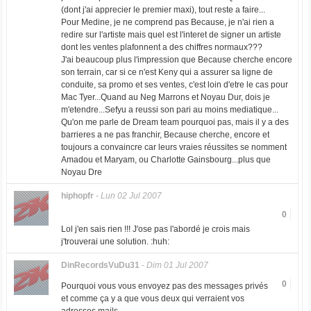
(dont j'ai apprecier le premier maxi), tout reste a faire...
Pour Medine, je ne comprend pas Because, je n'ai rien a
redire sur l'artiste mais quel est l'interet de signer un artiste
dont les ventes plafonnent a des chiffres normaux???
J'ai beaucoup plus l'impression que Because cherche encore
son terrain, car si ce n'est Keny qui a assurer sa ligne de
conduite, sa promo et ses ventes, c'est loin d'etre le cas pour
Mac Tyer...Quand au Neg Marrons et Noyau Dur, dois je
m'etendre...Sefyu a reussi son pari au moins mediatique...
Qu'on me parle de Dream team pourquoi pas, mais il y a des
barrieres a ne pas franchir, Because cherche, encore et
toujours a convaincre car leurs vraies réussites se nomment
Amadou et Maryam, ou Charlotte Gainsbourg...plus que
Noyau Dre
hiphopfr
-
Lun 02 Jul 2007
0
Lol j'en sais rien !!! J'ose pas l'abordé je crois mais
j'trouverai une solution. :huh:
DinRecordsVuDu31
-
Dim 01 Jul 2007
0
Pourquoi vous vous envoyez pas des messages privés
et comme ça y a que vous deux qui verraient vos