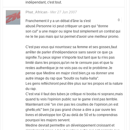
indépendant, c'est tout.
Phat_African
-
Mer 27 Jun 2007
0
Franchement il y a un débat d'âne la s'est
abusé.Personne ici peut critiquer un gars qui "donne
son cul" a une major ou signe tout simplement un contrat qui
ne le lie pas mais qui lui permet d'avoir une meilleur promo.
C'est pas vous qui nourrissez sa femme et ses gosses,faut
arrêter de parler d'indépendance sans savoir ce que ça
signifie.Tu peux signer n'importe tout tant que tu n'es pas
limité dans tes propos,qu'on ne te censure pas et que tu
restes authentique je ne vois pas ou est le problème.Je
pense que Medine en major s'est bien,ça va donner une
autre image du rap que "boulbi ou halla-halla".
Les gens refléchiront peut être plus sur les propos et la nature
du rap.
C'est vrai il faut des tubes je critique ni booba ni soprano,mais
quand tu vois l'opinion public sur le game s'est pas terrible.
Maintenant crié "on s'en pas les couilles de l'opinion,on est
ghetto,etc" ben j'ai pas grand chose a dire a par ouvre tes
livres et développe ton QI au delà de 50 et tu comprendras
pourquoi les majors servent.
Medine devrait permettre un développement croissant et