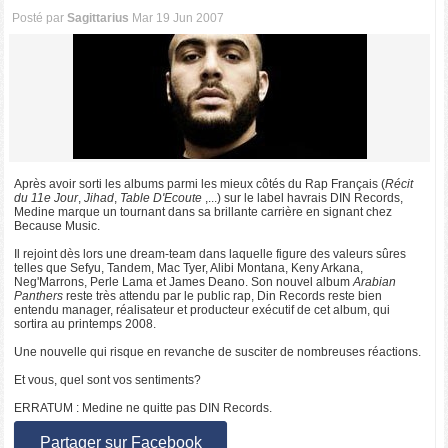
Posté par
Sagittarius
Mar 19 Jun 2007
Après avoir sorti les albums parmi les mieux côtés du Rap Français (
Récit
du 11e Jour
,
Jihad
,
Table D'Ecoute
,...) sur le label havrais DIN Records,
Medine marque un tournant dans sa brillante carrière en signant chez
Because Music.
Il rejoint dès lors une dream-team dans laquelle figure des valeurs sûres
telles que Sefyu, Tandem, Mac Tyer, Alibi Montana, Keny Arkana,
Neg'Marrons, Perle Lama et James Deano. Son nouvel album
Arabian
Panthers
reste très attendu par le public rap, Din Records reste bien
entendu manager, réalisateur et producteur exécutif de cet album, qui
sortira au printemps 2008.
Une nouvelle qui risque en revanche de susciter de nombreuses réactions.
Et vous, quel sont vos sentiments?
ERRATUM : Medine ne quitte pas DIN Records.
Partager sur Facebook