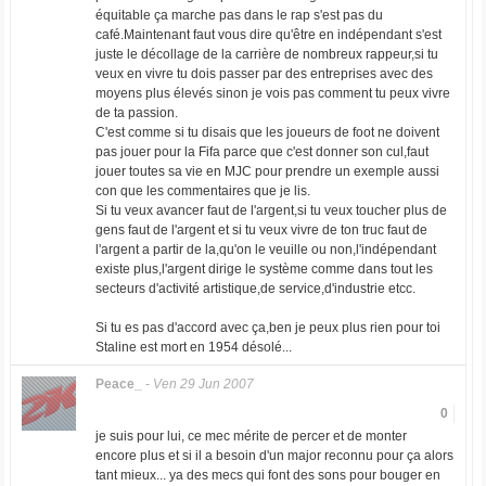
équitable ça marche pas dans le rap s'est pas du
café.Maintenant faut vous dire qu'être en indépendant s'est
juste le décollage de la carrière de nombreux rappeur,si tu
veux en vivre tu dois passer par des entreprises avec des
moyens plus élevés sinon je vois pas comment tu peux vivre
de ta passion.
C'est comme si tu disais que les joueurs de foot ne doivent
pas jouer pour la Fifa parce que c'est donner son cul,faut
jouer toutes sa vie en MJC pour prendre un exemple aussi
con que les commentaires que je lis.
Si tu veux avancer faut de l'argent,si tu veux toucher plus de
gens faut de l'argent et si tu veux vivre de ton truc faut de
l'argent a partir de la,qu'on le veuille ou non,l'indépendant
existe plus,l'argent dirige le système comme dans tout les
secteurs d'activité artistique,de service,d'industrie etcc.
Si tu es pas d'accord avec ça,ben je peux plus rien pour toi
Staline est mort en 1954 désolé...
Peace_
-
Ven 29 Jun 2007
0
je suis pour lui, ce mec mérite de percer et de monter
encore plus et si il a besoin d'un major reconnu pour ça alors
tant mieux... ya des mecs qui font des sons pour bouger en