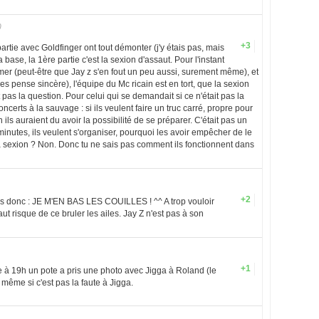
0
+3
artie avec Goldfinger ont tout démonter (j'y étais pas, mais
a base, la 1ère partie c'est la sexion d'assaut. Pour l'instant
imer (peut-être que Jay z s'en fout un peu aussi, surement même), et
e les pense sincère), l'équipe du Mc ricain est en tort, que la sexion
 pas la question. Pour celui qui se demandait si ce n'était pas la
ncerts à la sauvage : si ils veulent faire un truc carré, propre pour
n ils auraient du avoir la possibilité de se préparer. C'était pas un
nutes, ils veulent s'organiser, pourquoi les avoir empêcher de le
e la sexion ? Non. Donc tu ne sais pas comment ils fonctionnent dans
+2
as donc : JE M'EN BAS LES COUILLES ! ^^ A trop vouloir
aut risque de ce bruler les ailes. Jay Z n'est pas à son
+1
me à 19h un pote a pris une photo avec Jigga à Roland (le
, même si c'est pas la faute à Jigga.