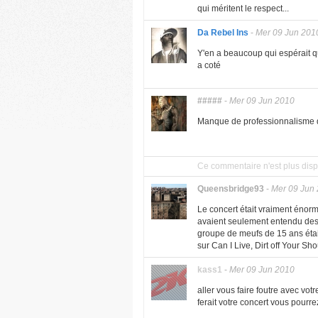
qui méritent le respect...
Da Rebel Ins
-
Mer 09 Jun 201
Y'en a beaucoup qui espérait qu
a coté
#####
-
Mer 09 Jun 2010
Manque de professionnalisme de
Ce commentaire n'est plus disp
Queensbridge93
-
Mer 09 Jun
Le concert était vraiment énorm
avaient seulement entendu des
groupe de meufs de 15 ans étai
sur Can I Live, Dirt off Your Sho
kass1
-
Mer 09 Jun 2010
aller vous faire foutre avec votr
ferait votre concert vous pourre