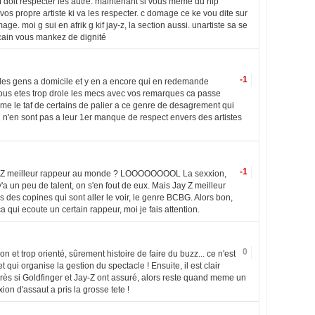
ff doit respecter les autre. maintenant si vous meme du hip
vos propre artiste ki va les respecter. c domage ce ke vou dite sur
ge. moi g sui en afrik g kif jay-z, la section aussi. unartiste sa se
cain vous mankez de dignité
-1
s des gens a domicile et y en a encore qui en redemande
ous etes trop drole les mecs avec vos remarques ca passe
me le taf de certains de palier a ce genre de desagrement qui
in n'en sont pas a leur 1er manque de respect envers des artistes
-1
Z meilleur rappeur au monde ? LOOOOOOOOL La sexxion,
'a un peu de talent, on s'en fout de eux. Mais Jay Z meilleur
ais des copines qui sont aller le voir, le genre BCBG. Alors bon,
ui ecoute un certain rappeur, moi je fais attention.
0
bon et trop orienté, sûrement histoire de faire du buzz... ce n'est
t qui organise la gestion du spectacle ! Ensuite, il est clair
près si Goldfinger et Jay-Z ont assuré, alors reste quand meme un
ion d'assaut a pris la grosse tete !