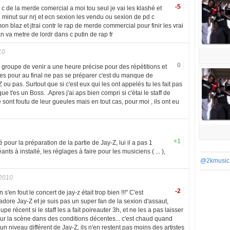
-5
 c de la merde comercial a moi tou seul je vai les klashé et
 di minut sur nrj et ecn sexion les vendu ou sexion de pd c
 blaz et jtrai contr le rap de merde commercial pour finir les vrai
 va metre de lordr dans c putin de rap fr
10
0
groupe de venir a une heure précise pour des répétitions et
ures pour au final ne pas se préparer c'est du manque de
 ou pas. Surtout que si c'est eux qui les ont appelés tu les fait pas
t'es un Boss. .Apres j'ai aps bien compri si c'étai le staff de
e sont foutu de leur gueules mais en tout cas, pour moi , ils ont eu
+1
 pour la préparation de la partie de Jay-Z, lui il a pas 1
ants à installé, les réglages à faire pour les musiciens ( ... ),
@2kmusic
 2010
-2
s'en fout le concert de jay-z était trop bien !!!" C'est
adore Jay-Z et je suis pas un super fan de la sexion d'assaut,
e récent si le staff les a fait poireauter 3h, et ne les a pas laisser
r sur la scène dans des conditions décentes... c'est chaud quand
n niveau différent de Jay-Z, ils n'en restent pas moins des artistes