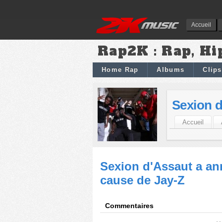
Accueil
Rap2K : Rap, Hi
Home Rap
Albums
Clips
Sexion d
Accueil
Sexion d'Assaut a an
cause de Jay-Z
Commentaires