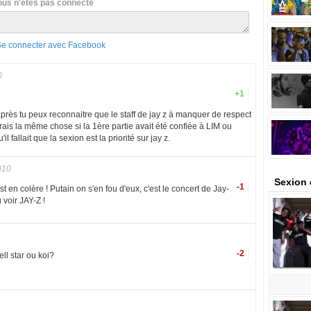
ous n'êtes pas connecté
Se connecter avec Facebook
0
+1
rès tu peux reconnaitre que le staff de jay z à manquer de respect
rais la même chose si la 1ère partie avait été confiée à LIM ou
il fallait que la sexion est la priorité sur jay z.
010
Sexion 
-1
 en colère ! Putain on s'en fou d'eux, c'est le concert de Jay-
voir JAY-Z !
-2
ell star ou koi?