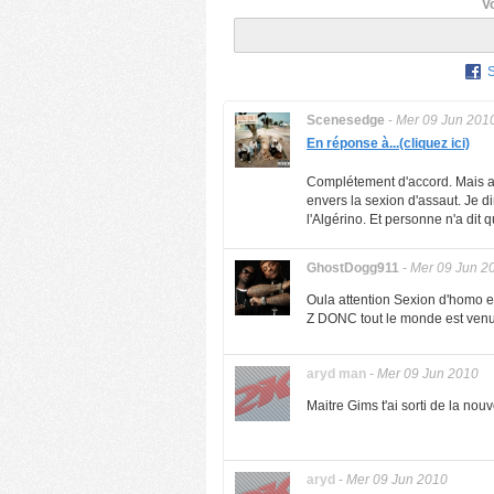
V
Scenesedge
-
Mer 09 Jun 201
En réponse à...(cliquez ici)
Complétement d'accord. Mais ap
envers la sexion d'assaut. Je di
l'Algérino. Et personne n'a dit qu'
GhostDogg911
-
Mer 09 Jun 2
Oula attention Sexion d'homo est
Z DONC tout le monde est venu 
aryd man
-
Mer 09 Jun 2010
Maitre Gims t'ai sorti de la nouv
aryd
-
Mer 09 Jun 2010