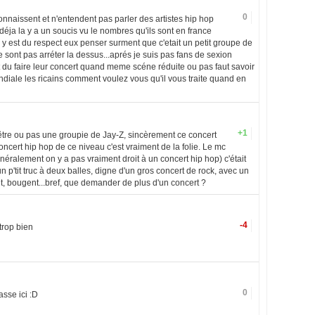
0
connaissent et n'entendent pas parler des artistes hip hop
déja la y a un soucis vu le nombres qu'ils sont en france
y est du respect eux penser surment que c'etait un petit groupe de
 se sont pas arréter la dessus...aprés je suis pas fans de sexion
it du faire leur concert quand meme scéne réduite ou pas faut savoir
ndiale les ricains comment voulez vous qu'il vous traite quand en
+1
être ou pas une groupie de Jay-Z, sincèrement ce concert
oncert hip hop de ce niveau c'est vraiment de la folie. Le mc
néralement on y a pas vraiment droit à un concert hip hop) c'était
 p'tit truc à deux balles, digne d'un gros concert de rock, avec un
, bougent...bref, que demander de plus d'un concert ?
-4
trop bien
0
sse ici :D