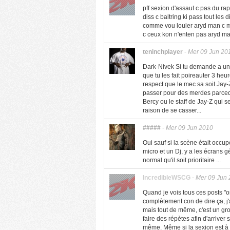
pff sexion d'assaut c pas du rap
diss c baltring ki pass tout les
comme vou louler aryd man c mon
c ceux kon n'enten pas aryd man
teninchplayer
-
Mer 09 Jun 20
Dark-Nivek Si tu demande a un 
que tu les fait poireauter 3 he
respect que le mec sa soit Jay-Z
passer pour des merdes parceque 
Bercy ou le staff de Jay-Z qui s
raison de se casser...
#####
-
Mer 09 Jun 2010
Oui sauf si la scène était occupé
micro et un Dj, y a les écrans gé
normal qu'il soit prioritaire ...
IncredibleWSCG
-
Mer 09 Jun
Quand je vois tous ces posts "on 
complètement con de dire ça, j'
mais tout de même, c'est un group
faire des répètes afin d'arrive
même. Même si la sexion est à u