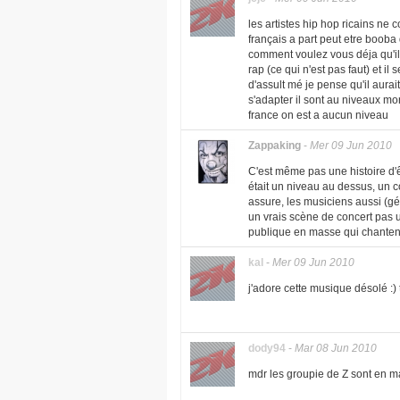
les artistes hip hop ricains ne 
français a part peut etre booba 
comment voulez vous déja qu'il 
rap (ce qui n'est pas faut) et il
d'assult mé je pense qu'il aura
s'adapter il sont au niveaux mo
france on est a aucun niveau
Zappaking
-
Mer 09 Jun 2010
C'est même pas une histoire d'
était un niveau au dessus, un c
assure, les musiciens aussi (gé
un vrais scène de concert pas un
publique en masse qui chantent
kal
-
Mer 09 Jun 2010
j'adore cette musique désolé :) 
dody94
-
Mar 08 Jun 2010
mdr les groupie de Z sont en ma