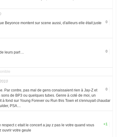
0
0
e Beyonce montent sur scene aussi, d'ailleurs elle était juste
0
 leurs part ...
onible
 2010
0
e. Par contre, pas mal de gens conaissaient rien à Jay-Z et
 sons de BP3 ou quelques tubes. Genre à coté de moi, un
t à fond sur Young Forever ou Run this Town et s'ennuyait chaudar
ulder, PSA....
+1
e respect c etait le concert a jay z pas le votre quand vous
z ouvrir votre geule