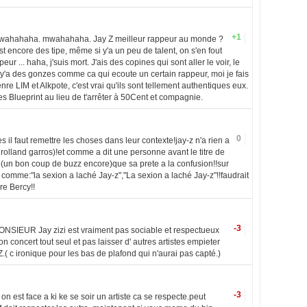
+1
 mwahahaha. mwahahaha. Jay Z meilleur rappeur au monde ?
ncore des tipe, même si y'a un peu de talent, on s'en fout
ur ... haha, j'suis mort. J'ais des copines qui sont aller le voir, le
'a des gonzes comme ca qui ecoute un certain rappeur, moi je fais
enre LIM et Alkpote, c'est vrai qu'ils sont tellement authentiques eux.
 Blueprint au lieu de t'arrêter à 50Cent et compagnie.
0
s il faut remettre les choses dans leur contexte!jay-z n'a rien a
 a rolland garros)!et comme a dit une personne avant le titre de
rne(un bon coup de buzz encore)que sa prete a la confusion!!sur
re comme:"la sexion a laché Jay-z","La sexion a laché Jay-z"!!faudrait
re Bercy!!
-3
MONSIEUR Jay zizi est vraiment pas sociable et respectueux
on concert tout seul et pas laisser d' autres artistes empieter
.( c ironique pour les bas de plafond qui n'aurai pas capté.)
-3
n est face a ki ke se soir un artiste ca se respecte.peut