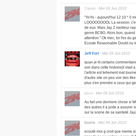
Cipote
-
Mer 09 Jun 2010
"YoYo - aujourd'hui 12:10 * 0
LOOOOOOOOL La sexxion, c'est e
de eux. Mais Jay Z meilleur rappe
genre BCBG. Alors bon, quand y
attention." Ok mec, toi t'es du g
Ecoute Reasonable Doubt ou les
Jeff Fort
-
Mer 09 Jun 2010
quan je lit certains commentaire
voir dans cette histoire(il etait
l'article est tellement mal tou
d'autre site on peu voir des tit
plus s'en prendre a ceux qui ge
paco
-
Mer 09 Jun 2010
Au fait une derniere chose si 
des autres il a juste a assurer s
sur la scene de sa sainteté JayZ
booris
-
Mer 09 Jun 2010
ecouté moi g croit que meme si o