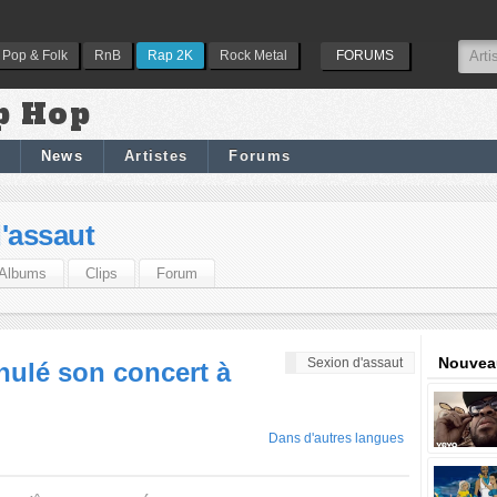
Pop & Folk
RnB
Rap 2K
Rock Metal
FORUMS
p Hop
News
Artistes
Forums
'assaut
Albums
Clips
Forum
Nouveau
Sexion d'assaut
nulé son concert à
Dans d'autres langues