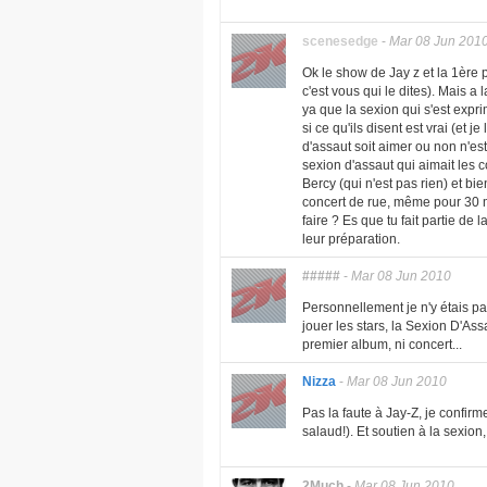
scenesedge
-
Mar 08 Jun 201
Ok le show de Jay z et la 1ère p
c'est vous qui le dites). Mais a l
ya que la sexion qui s'est expr
si ce qu'ils disent est vrai (et j
d'assaut soit aimer ou non n'est
sexion d'assaut qui aimait les co
Bercy (qui n'est pas rien) et bie
concert de rue, même pour 30 mi
faire ? Es que tu fait partie d
leur préparation.
#####
-
Mar 08 Jun 2010
Personnellement je n'y étais p
jouer les stars, la Sexion D'Ass
premier album, ni concert...
Nizza
-
Mar 08 Jun 2010
Pas la faute à Jay-Z, je confir
salaud!). Et soutien à la sexion
2Much
-
Mar 08 Jun 2010