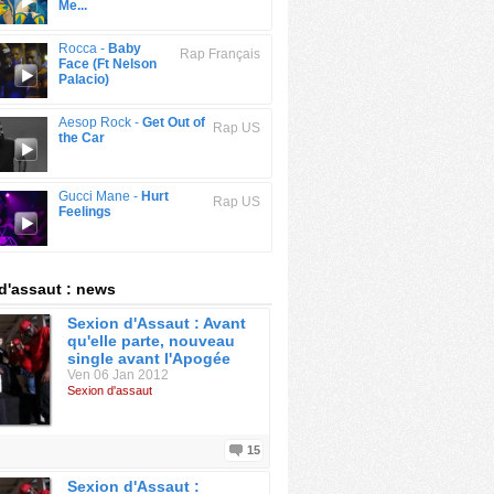
Me...
Rocca -
Baby
Rap Français
Face (Ft Nelson
Palacio)
Aesop Rock -
Get Out of
Rap US
the Car
Gucci Mane -
Hurt
Rap US
Feelings
d'assaut : news
Sexion d'Assaut : Avant
qu'elle parte, nouveau
single avant l'Apogée
Ven 06 Jan 2012
Sexion d'assaut
15
Sexion d'Assaut :