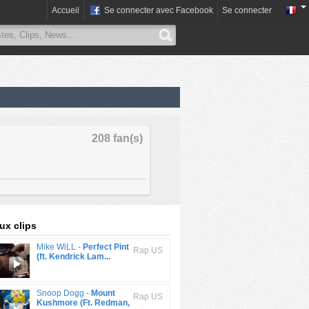
Accueil
Se connecter avec Facebook
Se connecter
208 fan(s)
x clips
Mike WiLL -
Perfect Pint
Rap US
(ft. Kendrick Lam...
Snoop Dogg -
Mount
Rap US
Kushmore (Ft. Redman,