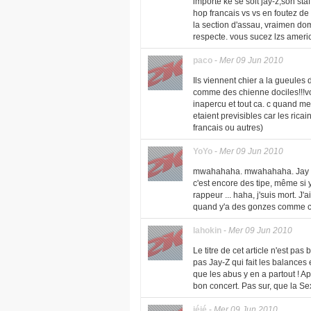
importe ke se soit jay-z,son sta
hop francais vs vs en foutez de 
la section d'assau, vraimen doma
respecte. vous sucez lzs ameri
paco
-
Mer 09 Jun 2010
Ils viennent chier a la gueule
comme des chienne dociles!!!v
inapercu et tout ca. c quand me
etaient previsibles car les rica
francais ou autres)
YoYo
-
Mer 09 Jun 2010
mwahahaha. mwahahaha. Jay 
c'est encore des tipe, même si y
rappeur ... haha, j'suis mort. J'
quand y'a des gonzes comme ca q
lahokin
-
Mer 09 Jun 2010
Le titre de cet article n'est pas 
pas Jay-Z qui fait les balances e
que les abus y en a partout ! A
bon concert. Pas sur, que la Sex
jéjé
-
Mer 09 Jun 2010