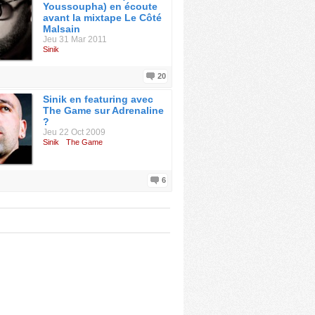
Youssoupha) en écoute
avant la mixtape Le Côté
Malsain
Jeu 31 Mar 2011
Sinik
20
Sinik en featuring avec
The Game sur Adrenaline
?
Jeu 22 Oct 2009
Sinik
The Game
6