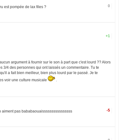
0
u est pompée de lax files ?
+1
aucun argument à fournir sur le son à part que c'est lourd ?? Alors
les 3/4 des personnes qui ont laissés un commentaire. Tu te
'il a fait bien meilleur, bien plus lourd par le passé. Je te
les voir une culture musicale
.
-5
qui n aiment pas bababaouaissssssssssssssss