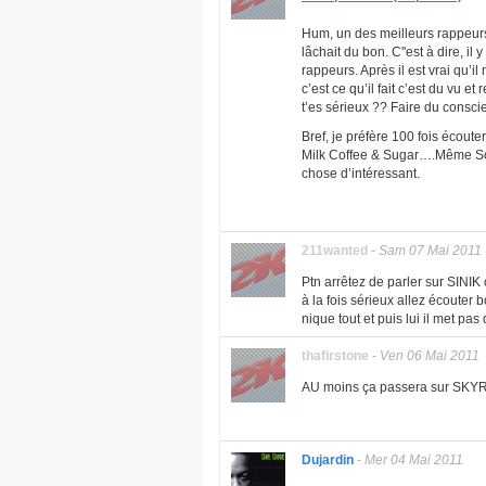
Hum, un des meilleurs rappeurs,
lâchait du bon. C''est à dire, il
rappeurs. Après il est vrai qu’
c’est ce qu’il fait c’est du vu e
t’es sérieux ?? Faire du conscien
Bref, je préfère 100 fois écou
Milk Coffee & Sugar….Même Sou
chose d’intéressant.
211wanted
-
Sam 07 Mai 2011
Ptn arrêtez de parler sur SINIK
à la fois sérieux allez écouter 
nique tout et puis lui il met pas
thafirstone
-
Ven 06 Mai 2011
AU moins ça passera sur SKYR
Dujardin
-
Mer 04 Mai 2011