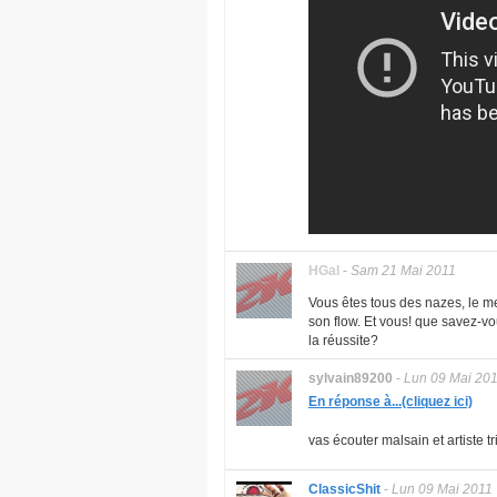
HGal
-
Sam 21 Mai 2011
Vous êtes tous des nazes, le me
son flow. Et vous! que savez-vou
la réussite?
sylvain89200
-
Lun 09 Mai 20
En réponse à...(cliquez ici)
vas écouter malsain et artiste tr
ClassicShit
-
Lun 09 Mai 2011