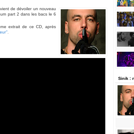
 vient de dévoiler un nouveau
lbum part 2 dans les bacs le 6
sième extrait de ce CD, après
eur"
.
Sinik :