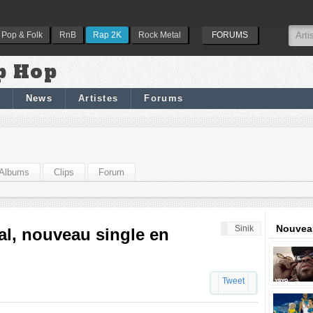
Pop & Folk
RnB
Rap 2K
Rock Metal
FORUMS
p Hop
News
Artistes
Forums
Albums
Clips
Forum
Nouveau
Sinik
tal, nouveau single en
Tweet