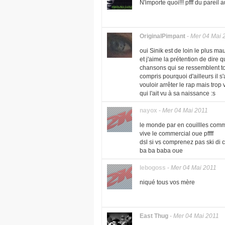
N'importe quoi!!! pfff du pareil
OriginalPimpant
-
Mer 04 Mai 
oui Sinik est de loin le plus mau
et j'aime la prétention de dire q
chansons qui se ressemblent t
compris pourquoi d'ailleurs il s'a
vouloir arrêter le rap mais tro
qui l'ait vu à sa naissance :s
nayox
-
Mer 04 Mai 2011
le monde par en couillles comm
vive le commercial oue pffff
dsl si vs comprenez pas ski di c
ba ba baba oue
lebogoss
-
Mer 04 Mai 2011
niqué tous vos mère
East Thug
-
Mer 04 Mai 2011