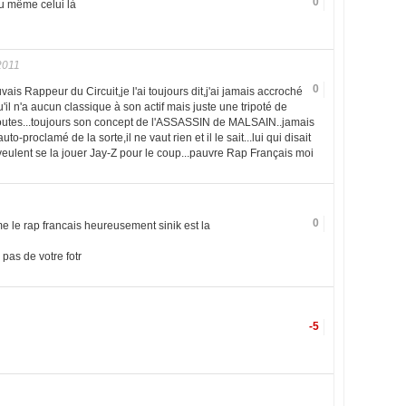
0
 au même celui là
2011
0
vais Rappeur du Circuit,je l'ai toujours dit,j'ai jamais accroché
u'il n'a aucun classique à son actif mais juste une tripoté de
outes...toujours son concept de l'ASSASSIN de MALSAIN..jamais
uto-proclamé de la sorte,il ne vaut rien et il le sait...lui qui disait
p veulent se la jouer Jay-Z pour le coup...pauvre Rap Français moi
0
e le rap francais heureusement sinik est la
 pas de votre fotr
-5