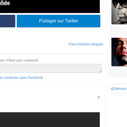
Partager sur Twitter
Dans d'autres langues
ous n'êtes pas connecté
Se connecter avec Facebook
@2kmusic
0