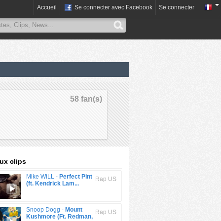
Accueil
Se connecter avec Facebook
Se connecter
58 fan(s)
x clips
Mike WiLL -
Perfect Pint
Rap US
(ft. Kendrick Lam...
Snoop Dogg -
Mount
Rap US
Kushmore (Ft. Redman,