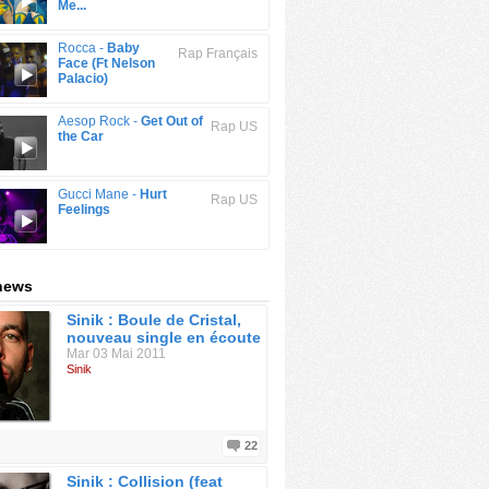
Me...
Rocca -
Baby
Rap Français
Face (Ft Nelson
Palacio)
Aesop Rock -
Get Out of
Rap US
the Car
Gucci Mane -
Hurt
Rap US
Feelings
 news
Sinik : Boule de Cristal,
nouveau single en écoute
Mar 03 Mai 2011
Sinik
22
Sinik : Collision (feat