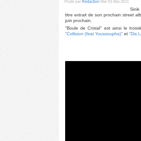
Posté par
Rédaction
Mar 03 Mai 2011
Sinik
titre extrait de son prochain street a
juin prochain.
"Boule de Cristal" est ainsi le troi
"Collision (feat Youssoupha)"
et
"Dis L