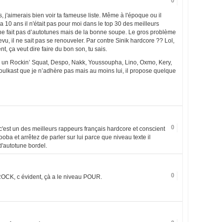
0
 j'aimerais bien voir ta fameuse liste. Même à l'époque ou il
 y a 10 ans il n'était pas pour moi dans le top 30 des meilleurs
il ne fait pas d’autotunes mais de la bonne soupe. Le gros problème
t revu, il ne sait pas se renouveler. Par contre Sinik hardcore ?? Lol,
t, ça veut dire faire du bon son, tu sais.
ter un Rockin’ Squat, Despo, Nakk, Youssoupha, Lino, Oxmo, Kery,
lkast que je n’adhère pas mais au moins lui, il propose quelque
0
 c'est un des meilleurs rappeurs français hardcore et conscient
booba et arrêtez de parler sur lui parce que niveau texte il
 d'autotune bordel.
0
OCK, c évident, çà a le niveau POUR.