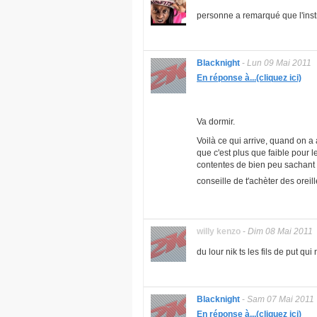
personne a remarqué que l'instr
Blacknight
-
Lun 09 Mai 2011
En réponse à...(cliquez ici)
Va dormir.
Voilà ce qui arrive, quand on a 
que c'est plus que faible pour 
contentes de bien peu sachant qu
conseille de t'achèter des oreil
willy kenzo
-
Dim 08 Mai 2011
du lour nik ts les fils de put 
Blacknight
-
Sam 07 Mai 2011
En réponse à...(cliquez ici)