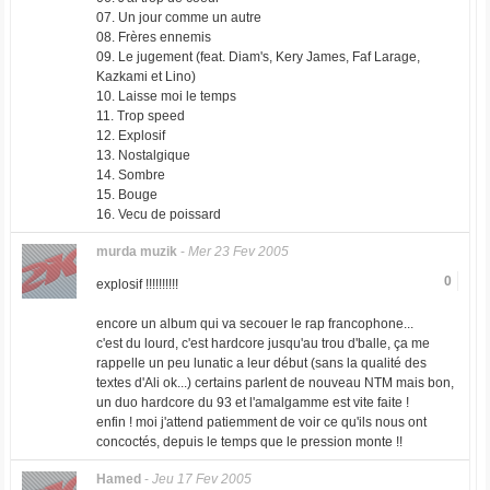
07. Un jour comme un autre
08. Frères ennemis
09. Le jugement (feat. Diam's, Kery James, Faf Larage,
Kazkami et Lino)
10. Laisse moi le temps
11. Trop speed
12. Explosif
13. Nostalgique
14. Sombre
15. Bouge
16. Vecu de poissard
murda muzik
-
Mer 23 Fev 2005
0
explosif !!!!!!!!!!
encore un album qui va secouer le rap francophone...
c'est du lourd, c'est hardcore jusqu'au trou d'balle, ça me
rappelle un peu lunatic a leur début (sans la qualité des
textes d'Ali ok...) certains parlent de nouveau NTM mais bon,
un duo hardcore du 93 et l'amalgamme est vite faite !
enfin ! moi j'attend patiemment de voir ce qu'ils nous ont
concoctés, depuis le temps que le pression monte !!
Hamed
-
Jeu 17 Fev 2005