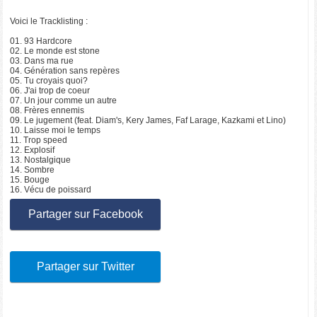
Voici le Tracklisting :
01. 93 Hardcore
02. Le monde est stone
03. Dans ma rue
04. Génération sans repères
05. Tu croyais quoi?
06. J'ai trop de coeur
07. Un jour comme un autre
08. Frères ennemis
09. Le jugement (feat. Diam's, Kery James, Faf Larage, Kazkami et Lino)
10. Laisse moi le temps
11. Trop speed
12. Explosif
13. Nostalgique
14. Sombre
15. Bouge
16. Vécu de poissard
Partager sur Facebook
Partager sur Twitter