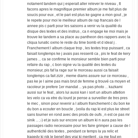
notament tandem qui j esperait aller relever le niveau , tt
facons apres le magnifique premier album je me fait plus de
soucis pour eux , et le pari est plus ke gagne a mon gout , je
le repete pour moi le meilleur album de rap francais de l
annee pis c parti pour les saisons a venir vu la qualité du
disque des textes et des instrus , ca n engage ke moi mais je
trouve ke tandem a sa place au pantheon des rappers avec la
cliqua lunatic oxmo le reste du time bomb et d ideal j .
Franchement l album claque trop , les textes trop puissant , ca
faisait longtemps ke j avais pas ressenti ca , pis le feat de kery
james ... ca se confirme le monsieur semble bien parti pour
refaire du rap , c bon signe vu la qualité des textes du
monsieur, pis faf la rage sur le morceau aussi ca faisait
longtemps ca fait zizir , meme diams assure sur ce morceau ,
pas ke je l aime pas mais brut de femme g trouvé ca moyen et
racoleur je prefere 1er mandat ... ya pas photo ... kazkami
aussi sur le feat , alors lui aussi kan i sort un album attetion
les velo ca va etre du lourd je pense a surveiller de tres pres
le mec , sinon pour revenir a l album franchement c du bon ke
du bon a ecouter en boucle , (voila du rap ki est plus ke street
sans tourner en rond avec des prods de oufs , n est ce pas mr
sinik ... ;-) et je suis sur encore un album ki n aura pas les
passages radio necessaire pour les faire grimper a cause de l
authenticité des textes , pendant ce temps la ya relic et
tragedy ki nik le benef des vrai ki meritent , ca me fout en