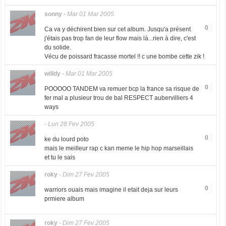
sonny
-
Mar 01 Mar 2005
0
Ca va y déchirent bien sur cet album. Jusqu'a présent
j'étais pas trop fan de leur flow mais là...rien à dire, c'est
du solide.
Vécu de poissard fracasse mortel !! c une bombe cette zik !
willdy
-
Mar 01 Mar 2005
0
POOOOO TANDEM va remuer bcp la france sa risque de
fer mal a plusieur trou de bal RESPECT aubervilliers 4
ways
-
Lun 28 Fev 2005
0
ke du lourd poto
mais le meilleur rap c kan meme le hip hop marseillais
et tu le sais
roky
-
Dim 27 Fev 2005
0
warriors ouais mais imagine il etait deja sur leurs
prmiere album
roky
-
Dim 27 Fev 2005