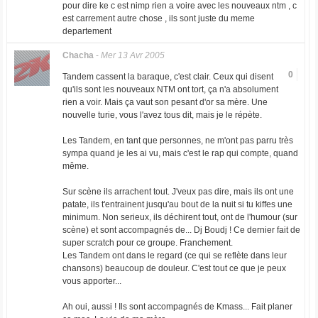
pour dire ke c est nimp rien a voire avec les nouveaux ntm , c
est carrement autre chose , ils sont juste du meme
departement
Chacha
-
Mer 13 Avr 2005
0
Tandem cassent la baraque, c'est clair. Ceux qui disent
qu'ils sont les nouveaux NTM ont tort, ça n'a absolument
rien a voir. Mais ça vaut son pesant d'or sa mère. Une
nouvelle turie, vous l'avez tous dit, mais je le répète.
Les Tandem, en tant que personnes, ne m'ont pas parru très
sympa quand je les ai vu, mais c'est le rap qui compte, quand
même.
Sur scène ils arrachent tout. J'veux pas dire, mais ils ont une
patate, ils t'entrainent jusqu'au bout de la nuit si tu kiffes une
minimum. Non serieux, ils déchirent tout, ont de l'humour (sur
scène) et sont accompagnés de... Dj Boudj ! Ce dernier fait de
super scratch pour ce groupe. Franchement.
Les Tandem ont dans le regard (ce qui se reflète dans leur
chansons) beaucoup de douleur. C'est tout ce que je peux
vous apporter...
Ah oui, aussi ! Ils sont accompagnés de Kmass... Fait planer