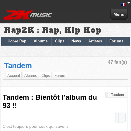
Menu
Rap2K : Rap, Hip Hop
Home Rap
Albums
Clips
News
Artistes
Forums
47 fan(s)
Tandem
Accueil
Albums
Clips
Forum
Tandem
Tandem : Bientôt l'album du
93 !!
C'est toujours pour ceux qui savent