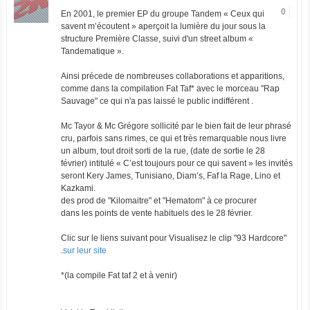
0
En 2001, le premier EP du groupe Tandem « Ceux qui
savent m’écoutent » aperçoit la lumière du jour sous la
structure Première Classe, suivi d'un street album «
Tandematique ».
Ainsi précede de nombreuses collaborations et apparitions,
comme dans la compilation Fat Taf* avec le morceau "Rap
Sauvage" ce qui n'a pas laissé le public indifférent .
Mc Tayor & Mc Grégore sollicité par le bien fait de leur phrasé
cru, parfois sans rimes, ce qui et très remarquable nous livre
un album, tout droit sorti de la rue, (date de sortie le 28
février) intitulé « C’est toujours pour ce qui savent » les invités
seront Kery James, Tunisiano, Diam’s, Faf la Rage, Lino et
Kazkami.
des prod de "Kilomaitre" et "Hematom" à ce procurer
dans les points de vente habituels des le 28 février.
Clic sur le liens suivant pour Visualisez le clip "93 Hardcore"
.
sur leur site
*(la compile Fat taf 2 et à venir)