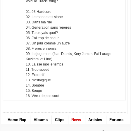
Voici le Tracklisting :
01. 93 Hardcore
02. Le monde est stone
03. Dans ma rue
04. Génération sans repères
05. Tu croyais quoi?
06. J'ai trop de coeur
07. Un jour comme un autre
08. Frères ennemis
09. Le jugement (feat. Diam's, Kery James, Faf Larage,
Kazkami et Lino)
10. Laisse moi le temps
11. Trop speed
12. Explosif
13. Nostalgique
14. Sombre
15. Bouge
16. Vécu de poissard
Home Rap
Albums
Clips
News
Artistes
Forums