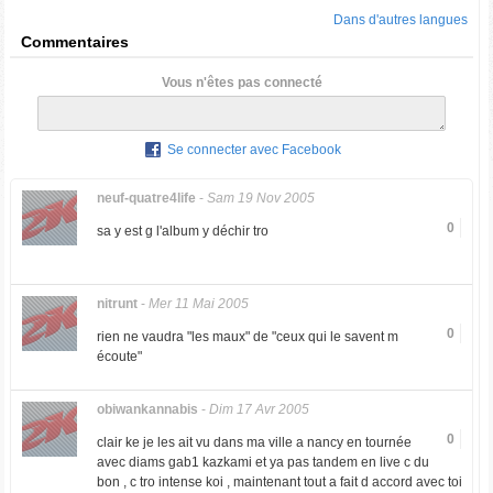
Dans d'autres langues
Commentaires
Vous n'êtes pas connecté
Se connecter avec Facebook
neuf-quatre4life
-
Sam 19 Nov 2005
0
sa y est g l'album y déchir tro
nitrunt
-
Mer 11 Mai 2005
0
rien ne vaudra "les maux" de "ceux qui le savent m
écoute"
obiwankannabis
-
Dim 17 Avr 2005
0
clair ke je les ait vu dans ma ville a nancy en tournée
avec diams gab1 kazkami et ya pas tandem en live c du
bon , c tro intense koi , maintenant tout a fait d accord avec toi