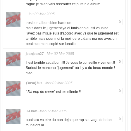
rogne je m en vais reecouter ce putain d album
-
Jeu 03 Mar 2005
0
tres bon album bien hardcore
mais dans le jugement ya el tunisiano aussi vous ne
l'avez pas mis.je suis d'accord avec vs que le jugement est
terrible mais pour moi la meilluere c dans ma rue avec un
beat surement copié sur lunatic
jeanjean27
-
Mer 02 Mar 2005
0
Il est terrible cet album !!! Je vous le conseille vivement !!
Surtout le morceau "jugement" où il y a du beau monde !
ciao!
)3usa)3us
-
Mer 02 Mar 2005
0
"
J'ai trop de coeur
" est excellente !!
J-Flow
-
Mer 02 Mar 2005
0
ouais ca va etre du bon deja que rap sauvage deboiter
tout alors la