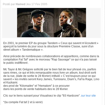
Posté par
Hamed
Jeu 17 Fev 2005
En 2001, le premier EP du groupe Tandem « Ceux qui savent m’écoutent »
aperçoit la lumière du jour sous la structure Première Classe, suivi d'un
street album « Tandematique ».
Ainsi précede de nombreuses collaborations et apparitions, comme dans la
compilation Fat Taf* avec le morceau "Rap Sauvage" ce qui n'a pas laissé
le public indifférent .
Mc Tayor & Mc Grégore sollicité par le bien fait de leur phrasé cru, parfois
sans rimes, ce qui et très remarquable nous livre un album, tout droit sorti
de la rue, (date de sortie le 28 février) intitulé « C’est toujours pour ce qui
savent » les invités seront Kery James, Tunisiano, Diam’s, Faf la Rage, Lino
et Kazkami.
des prod de "Kilomaitre" et "Hematom" à ce procurer
dans les points de vente habituels des le 28 février.
Clic sur le liens suivant pour Visualisez le clip "93 Hardcore" .
sur leur site
*(la compile Fat taf 2 et à venir)