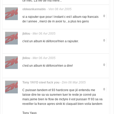
ce mec. La vie de ma mère...
obiwankannabis
-
Ven 08 Avr 2005
0
si a rajouter que pour l instant c est l album rap francais
de l annee , merci de m avoir lu , a plus les gens
jbilou
-
Mer 06 Avr 2005
0
c'est un album ki défonce!!rien a rajouter.
jbilou
-
Mer 06 Avr 2005
0
c'est un album ki défonce!rien a dire!
Tony YAYO steel fuck you
-
Dim 06 Mar 2005
0
C puissan tandem et 93 hardcore que jé entendu me
laisse dire ke sa va suremen tuer le reste je conné pa
mais jaime bien le flow de mctyre il est puissan !!! 93 sa va
reveiller la france apres sinik ki claquait bien voila tandem
Tony Yayo