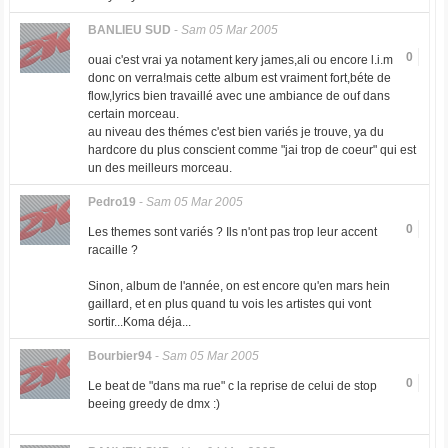
BANLIEU SUD
-
Sam 05 Mar 2005
0
ouai c'est vrai ya notament kery james,ali ou encore l.i.m
donc on verra!mais cette album est vraiment fort,béte de
flow,lyrics bien travaillé avec une ambiance de ouf dans
certain morceau.
au niveau des thémes c'est bien variés je trouve, ya du
hardcore du plus conscient comme "jai trop de coeur" qui est
un des meilleurs morceau.
Pedro19
-
Sam 05 Mar 2005
0
Les themes sont variés ? Ils n'ont pas trop leur accent
racaille ?
Sinon, album de l'année, on est encore qu'en mars hein
gaillard, et en plus quand tu vois les artistes qui vont
sortir...Koma déja...
Bourbier94
-
Sam 05 Mar 2005
0
Le beat de "dans ma rue" c la reprise de celui de stop
beeing greedy de dmx :)