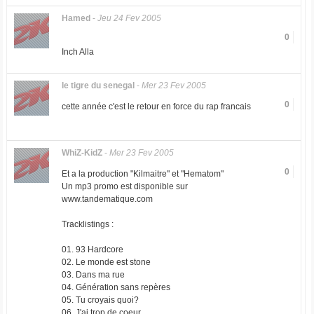
Hamed
-
Jeu 24 Fev 2005
0
Inch Alla
le tigre du senegal
-
Mer 23 Fev 2005
0
cette année c'est le retour en force du rap francais
WhiZ-KidZ
-
Mer 23 Fev 2005
0
Et a la production "Kilmaitre" et "Hematom"
Un mp3 promo est disponible sur
www.tandematique.com
Tracklistings :
01. 93 Hardcore
02. Le monde est stone
03. Dans ma rue
04. Génération sans repères
05. Tu croyais quoi?
06. J'ai trop de coeur