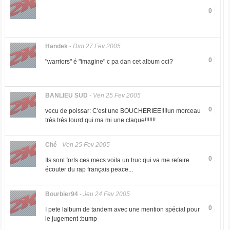
0
Handek
-
Dim 27 Fev 2005
0
"warriors" é "imagine" c pa dan cet album oci?
BANLIEU SUD
-
Ven 25 Fev 2005
0
vecu de poissar: C'est une BOUCHERIEE!!!!un morceau
trés trés lourd qui ma mi une claque!!!!!!!
Ché
-
Ven 25 Fev 2005
0
Ils sont forts ces mecs voila un truc qui va me refaire
écouter du rap français peace...
Bourbier94
-
Jeu 24 Fev 2005
0
I pete lalbum de tandem avec une mention spécial pour
le jugement :bump