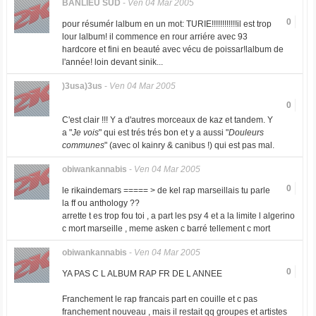
BANLIEU SUD
-
Ven 04 Mar 2005
0
pour résumér lalbum en un mot: TURIE!!!!!!!!!!!!il est trop
lour lalbum! il commence en rour arriére avec 93
hardcore et fini en beauté avec vécu de poissar!lalbum de
l'année! loin devant sinik...
)3usa)3us
-
Ven 04 Mar 2005
0
C'est clair !!! Y a d'autres morceaux de kaz et tandem. Y
a "
Je vois
" qui est trés trés bon et y a aussi "
Douleurs
communes
" (avec ol kainry & canibus !) qui est pas mal.
obiwankannabis
-
Ven 04 Mar 2005
0
le rikaindemars ===== > de kel rap marseillais tu parle
la ff ou anthology ??
arrette t es trop fou toi , a part les psy 4 et a la limite l algerino
c mort marseille , meme asken c barré tellement c mort
obiwankannabis
-
Ven 04 Mar 2005
0
YA PAS C L ALBUM RAP FR DE L ANNEE
Franchement le rap francais part en couille et c pas
franchement nouveau , mais il restait qq groupes et artistes