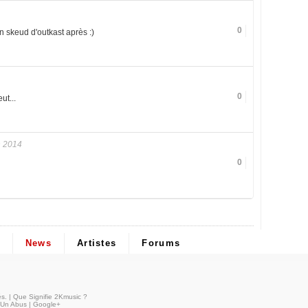
0
un skeud d'outkast après :)
0
ut...
 2014
0
News
Artistes
Forums
és
. |
Que Signifie 2Kmusic ?
 Un Abus
|
Google+