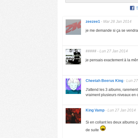
zeezee1
-
Mar 28 Jan 2014
je me demande si ça se vendrai
#####
-
Lun 27 Jan 2014
je pensais exactement à la mê
Cheetah Beerus King
-
Lun 27
J'attend les 3 albums, rarement 
vraiment plusieurs niveaux en 
King Vamp
-
Lun 27 Jan 2014
Si en collant les deux albums 
de suite