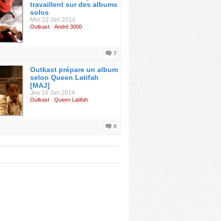
travaillent sur des albums
solos
Mer 22 Jan 2014
Outkast
André 3000
7
Outkast prépare un album
selon Queen Latifah
[MAJ]
Jeu 16 Jan 2014
Outkast
Queen Latifah
0