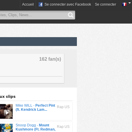
Accueil
Se connecter avec Facebook
Se connecter
162 fan(s)
x clips
Mike WiLL -
Perfect Pint
Rap US
(ft. Kendrick Lam...
Snoop Dogg -
Mount
Rap US
Kushmore (Ft. Redman,