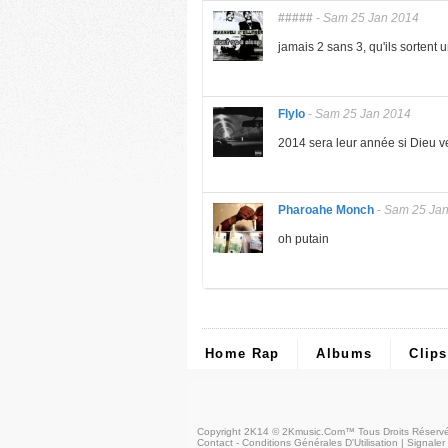
#####
-
Sam 25 Jan 2014
jamais 2 sans 3, qu'ils sortent 
Flylo
-
Sam 25 Jan 2014
2014 sera leur année si Dieu ve
Pharoahe Monch
-
Sam 25 Jan
oh putain
Home Rap
Albums
Clips
Copyright 2K14 © 2Kmusic.com™
Tous Droits Réserv
Contact - Conditions Générales D'Utilisation
|
Signaler