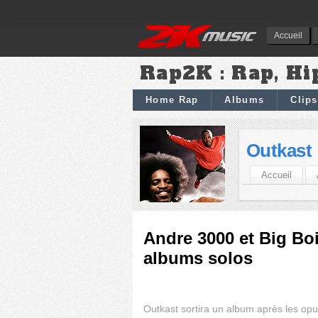
Accueil
Rap2K : Rap, Hi
Home Rap
Albums
Clips
Outkast
Accueil
Andre 3000 et Big Boi
albums solos
Outkast sortira un album après les opu