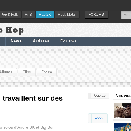
Pop & Folk
RnB
Rap 2K
Rock Metal
FORUMS
p Hop
News
Artistes
Forums
Albums
Clips
Forum
Nouveau
Outkast
 travaillent sur des
Tweet
s solos d'Andre 3K et Big Boi