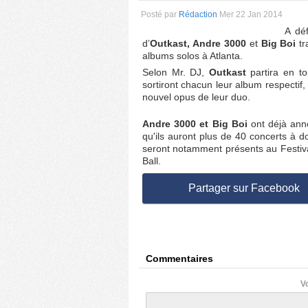
Posté par
Rédaction
Mer 22 Jan 2014
A dé
d’
Outkast, Andre 3000
et
Big Boi
tr
albums solos à Atlanta.
Selon Mr. DJ,
Outkast
partira en to
sortiront chacun leur album respectif, 
nouvel opus de leur duo.
Andre 3000 et Big Boi
ont déjà ann
qu'ils auront plus de 40 concerts à do
seront notamment présents au Festiva
Ball.
Partager sur Facebook
Commentaires
V