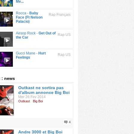
Me...
Rocca -
Baby
Rap Français
Face (Ft Nelson
Palacio)
Aesop Rock -
Get Out of
Rap US
the Car
Gucci Mane -
Hurt
Rap US
Feelings
 : news
Outkast ne sortira pas
d'album annonce Big Boi
Mer 26 Fev 2014
Outkast
Big Boi
4
Andre 3000 et Big Boi