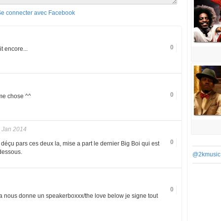
Se connecter avec Facebook
0
t encore...
0
me chose ^^
 Jan 2014
0
déçu pars ces deux la, mise a part le dernier Big Boi qui est
dessous.
@2kmusic
0
ça nous donne un speakerboxxx/the love below je signe tout