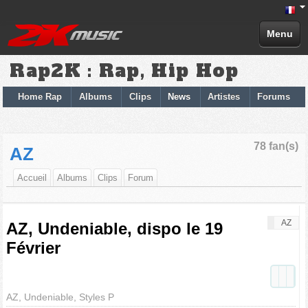
Menu
Rap2K : Rap, Hip Hop
Home Rap
Albums
Clips
News
Artistes
Forums
78 fan(s)
AZ
Accueil
Albums
Clips
Forum
AZ
AZ, Undeniable, dispo le 19
Février
AZ, Undeniable, Styles P