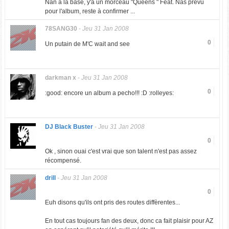
Nan à la base, y'a un morceau "Queens " Feat. Nas prévu
pour l'album, reste à confirmer ...
78SANG30
-
Jeu 31 Jan 2008
0
Un putain de M'C wait and see
darkman x
-
Jeu 31 Jan 2008
0
:good: encore un album a pecho!!! :D :rolleyes:
DJ Black Buster
-
Jeu 31 Jan 2008
0
Ok , sinon ouai c'est vrai que son talent n'est pas assez
récompensé.
drill
-
Jeu 31 Jan 2008
0
Euh disons qu'ils ont pris des routes diffèrentes...
En tout cas toujours fan des deux, donc ca fait plaisir pour AZ