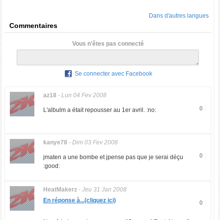
Dans d'autres langues
Commentaires
Vous n'êtes pas connecté
Se connecter avec Facebook
az18
-
Lun 04 Fev 2008
0
L'albulm a était repousser au 1er avril. :no:
kanye78
-
Dim 03 Fev 2008
0
jmaten a une bombe et jpense pas que je serai déçu
:good:
HeatMakerz
-
Jeu 31 Jan 2008
En réponse à...(cliquez ici)
0