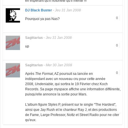
en espérant qu'il notoriété qu'il mérite !!!
DJ Black Buster
-
Jeu 31 Jan 2008
0
Pourquoi ya pas Nas?
Sagittarius
-
Jeu 31 Jan 2008
0
up
Sagittarius
-
Mer 30 Jan 2008
0
Après
The Format
, AZ poursuit sa lancée en
indépendant avec un nouveau cru pour cette année
2008,
Undeniable
, qui sortira le 19 Février chez Koch
Records. Sa page myspace affiche une information différente,
puisqu'elle annonce la sortie pour Mars.
L'album figure Styles P, présent sur le single "The Hardest",
ainsi que Jay Rush et le chanteur Ray J, et des productions
de Fame, Large Professor, Nottz et Street Radio pour ne citer
qu'eux.