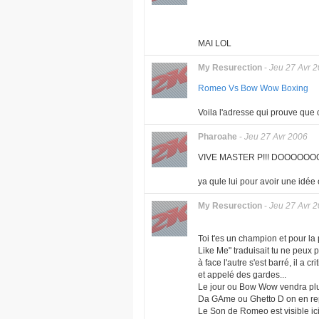
MAI LOL
My Resurection
-
Jeu 27 Avr 
Romeo Vs Bow Wow Boxing
Voila l'adresse qui prouve que c
Pharoahe
-
Jeu 27 Avr 2006
VIVE MASTER P!!! DOOOOO
ya qule lui pour avoir une idée 
My Resurection
-
Jeu 27 Avr 
Toi t'es un champion et pour la 
Like Me" traduisait tu ne peux 
à face l'autre s'est barré, il a 
et appelé des gardes...
Le jour ou Bow Wow vendra plus
Da GAme ou Ghetto D on en rep
Le Son de Romeo est visible ic