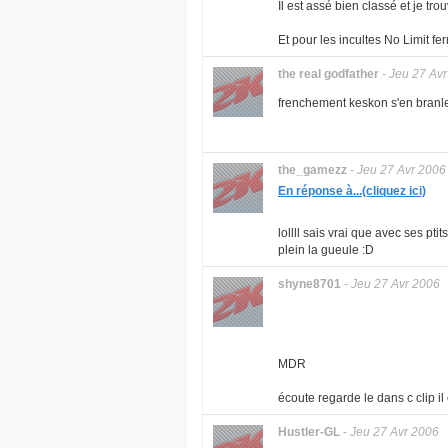
Il est assé bien classé et je trou
Et pour les incultes No Limit fe
the real godfather
-
Jeu 27 Av
frenchement keskon s'en branle 
the_gamezz
-
Jeu 27 Avr 2006
En réponse à...(cliquez ici)
lollll sais vrai que avec ses p
plein la gueule :D
shyne8701
-
Jeu 27 Avr 2006
MDR
écoute regarde le dans c clip il
Hustler-GL
-
Jeu 27 Avr 2006