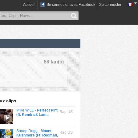
Accueil
Se connecter avec Facebook
Se connecter
88 fan(s)
x clips
Mike WiLL -
Perfect Pint
Rap US
(ft. Kendrick Lam...
Snoop Dogg -
Mount
Rap US
Kushmore (Ft. Redman,