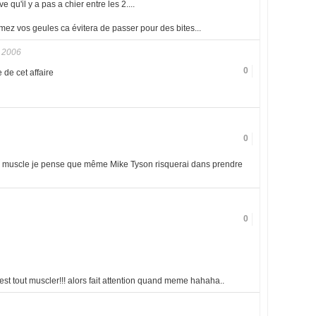
ve qu'il y a pas a chier entre les 2....
rmez vos geules ca évitera de passer pour des bites...
r 2006
0
de cet affaire
0
tits muscle je pense que même Mike Tyson risquerai dans prendre
0
 est tout muscler!!! alors fait attention quand meme hahaha..