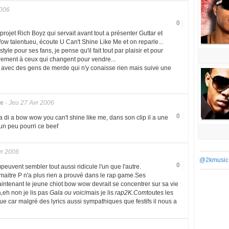
2006
0
 projet Rich Boyz qui servait avant tout a présenter Guttar et
 talentueu, écoute U Can't Shine Like Me et on reparle...
yle pour ses fans, je pense qu'il fait tout par plaisir et pour
rement à ceux qui changent pour vendre...
 avec des gens de merde qui n'y conaisse rien mais suive une
re
-
Jeu 27 Avr 2006
0
a di a bow wow you can't shine like me, dans son clip il a une
 un peu pourri ce beef
vr 2006
@2kmusic
0
uvent sembler tout aussi ridicule l'un que l'autre.
 maitre P n'a plus rien a prouvé dans le rap game.Ses
intenant le jeune chiot bow wow devrait se concentrer sur sa vie
,eh non je lis pas
Gala ou voici
mais je lis
rap2K.Com
toutes les
que car malgré des lyrics aussi sympathiques que festifs il nous a