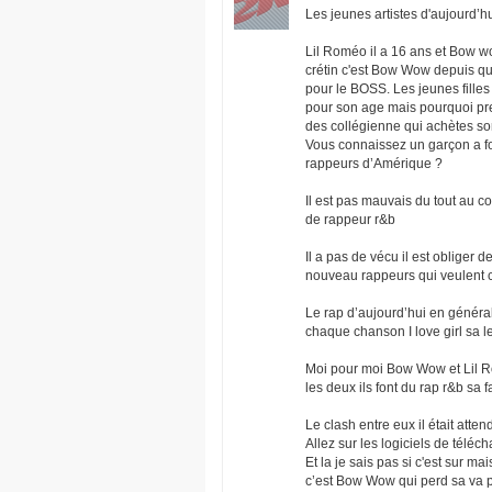
Les jeunes artistes d'aujourd’h
Lil Roméo il a 16 ans et Bow w
crétin c'est Bow Wow depuis que 
pour le BOSS. Les jeunes filles
pour son age mais pourquoi pre
des collégienne qui achètes s
Vous connaissez un garçon a fo
rappeurs d’Amérique ?
Il est pas mauvais du tout au con
de rappeur r&b
Il a pas de vécu il est obliger d
nouveau rappeurs qui veulent ce
Le rap d’aujourd’hui en général 
chaque chanson I love girl sa
Moi pour moi Bow Wow et Lil Rome
les deux ils font du rap r&b sa 
Le clash entre eux il était att
Allez sur les logiciels de tél
Et la je sais pas si c'est sur mai
c’est Bow Wow qui perd sa va p