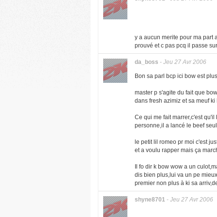
y a aucun merite pour ma part a
prouvé et c pas pcq il passe sur
da_boss
-
Jeu 27 Avr 2006
Bon sa parl bcp ici bow est plus
master p s'agite du fait que bo
dans fresh azimiz et sa meuf ki le 
Ce qui me fait marrer,c'est qu'i
personne,il a lancé le beef seul 
le petit lil romeo pr moi c'est 
et a voulu rapper mais ça march
Il fo dir k bow wow a un culot,m
dis bien plus,lui va un pe mieu
premier non plus à ki sa arriv,de
shyne8701
-
Jeu 27 Avr 2006