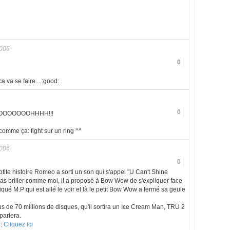
2006
0
a va se faire... :good:
0
OOOOOOOOHHHH!!!
comme ça: fight sur un ring ^^
2006
0
ptite histoire Romeo a sorti un son qui s'appel "U Can't Shine
pas briller comme moi, il a proposé à Bow Wow de s'expliquer face
critiqué M.P qui est allé le voir et là le petit Bow Wow a fermé sa geule
 de 70 millions de disques, qu'il sortira un Ice Cream Man, TRU 2
arlera.
i:
Cliquez ici