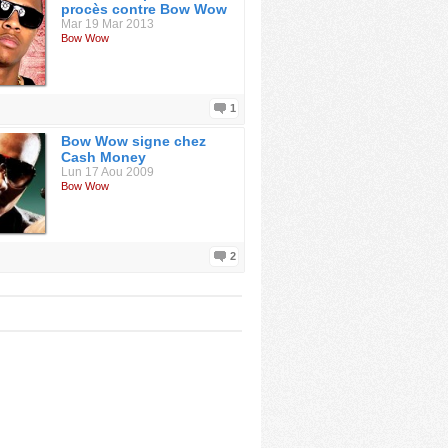
procès contre Bow Wow
Mar 19 Mar 2013
Bow Wow
1
Bow Wow signe chez
Cash Money
Lun 17 Aou 2009
Bow Wow
2