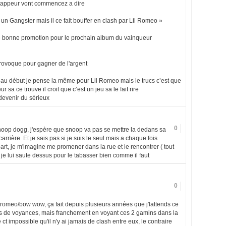
s rappeur vont commencez a dire
 Gangster mais il ce fait bouffer en clash par Lil Romeo »
ne bonne promotion pour le prochain album du vainqueur
provoque pour gagner de l'argent
 au début je pense la même pour Lil Romeo mais le trucs c’est que
 sa ce trouve il croit que c’est un jeu sa le fait rire
devenir du sérieux
0
noop dogg, j'espère que snoop va pas se mettre la dedans sa
arrière. Et je sais pas si je suis le seul mais a chaque fois
t, je m'imagine me promener dans la rue et le rencontrer ( tout
 je lui saute dessus pour le tabasser bien comme il faut
0
 romeo/bow wow, ça fait depuis plusieurs années que j'lattends ce
dons de voyances, mais franchement en voyant ces 2 gamins dans la
e ct impossible qu'il n'y ai jamais de clash entre eux, le contraire