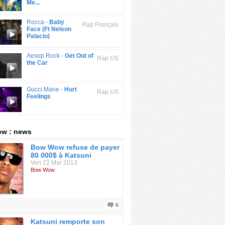
Me...
Rocca -
Baby
Rap Français
Face (Ft Nelson
Palacio)
Aesop Rock -
Get Out of
Rap US
the Car
Gucci Mane -
Hurt
Rap US
Feelings
w : news
Bow Wow refuse de payer
80 000$ à Katsuni
Ven 22 Mar 2013
Bow Wow
6
Katsuni remporte son