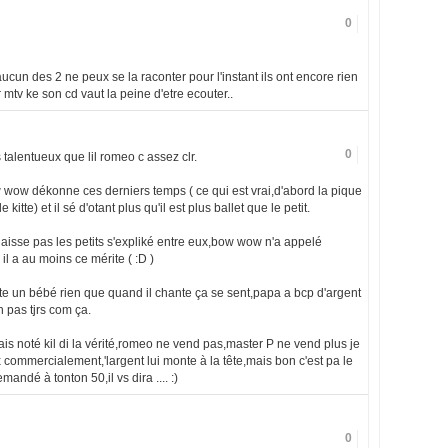
0
ucun des 2 ne peux se la raconter pour l'instant ils ont encore rien
 mtv ke son cd vaut la peine d'etre ecouter..
0
 talentueux que lil romeo c assez clr.
w wow dékonne ces derniers temps ( ce qui est vrai,d'abord la pique
kitte) et il sé d'otant plus qu'il est plus ballet que le petit.
l laisse pas les petits s'expliké entre eux,bow wow n'a appelé
il a au moins ce mérite ( :D )
juste un bébé rien que quand il chante ça se sent,papa a bcp d'argent
 pas tjrs com ça.
ais noté kil di la vérité,romeo ne vend pas,master P ne vend plus je
x commercialement,'largent lui monte à la tête,mais bon c'est pa le
mandé à tonton 50,il vs dira .... :)
0