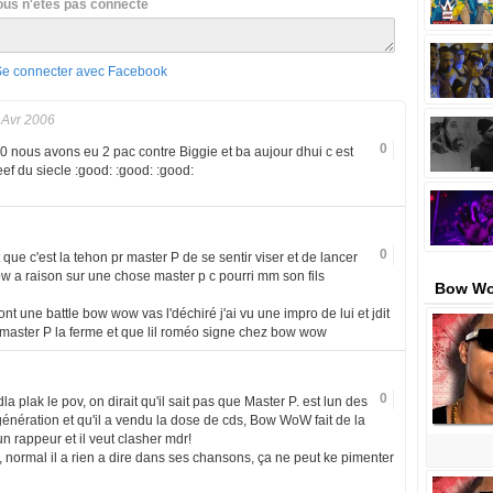
ous n'êtes pas connecté
Se connecter avec Facebook
 Avr 2006
0
e 90 nous avons eu 2 pac contre Biggie et ba aujour dhui c est
ef du siecle :good: :good: :good:
0
 que c'est la tehon pr master P de se sentir viser et de lancer
w a raison sur une chose master p c pourri mm son fils
Bow Wo
 font une battle bow wow vas l'déchiré j'ai vu une impro de lui et jdit
master P la ferme et que lil roméo signe chez bow wow
0
 plak le pov, on dirait qu'il sait pas que Master P. est lun des
énération et qu'il a vendu la dose de cds, Bow WoW fait de la
n rappeur et il veut clasher mdr!
eef, normal il a rien a dire dans ses chansons, ça ne peut ke pimenter