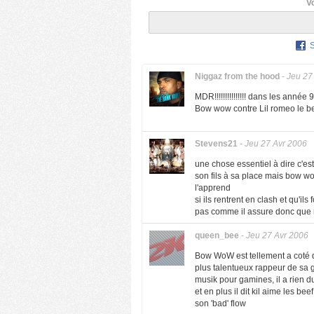
V
Niggaz from the hood
-
Jeu 27
MDR!!!!!!!!!!!!!!! dans les anné
Bow wow contre Lil romeo le be
Stevens21
-
Jeu 27 Avr 2006
une chose essentiel à dire c'est
son fils à sa place mais bow wo
l'apprend
si ils rentrent en clash et qu'ils
pas comme il assure donc que 
queen_bee
-
Jeu 27 Avr 2006
Bow WoW est tellement a coté dla
plus talentueux rappeur de sa g
musik pour gamines, il a rien du
et en plus il dit kil aime les b
son 'bad' flow