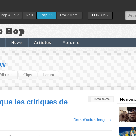
Pop & Folk
RnB
Rap 2K
Rock Metal
FORUMS
p Hop
News
Artistes
Forums
ow
Albums
Clips
Forum
Nouveau
Bow Wow
ue les critiques de
Dans d'autres langues