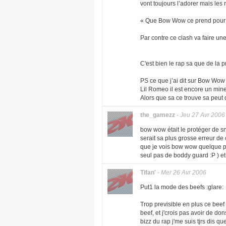
vont toujours l’adorer mais le
« Que Bow Wow ce prend pour un
Par contre ce clash va faire u
C'est bien le rap sa que de la 
PS ce que j’ai dit sur Bow Wow
Lil Romeo il est encore un mineur
Alors que sa ce trouve sa peut 
the_gamezz
-
Jeu 27 Avr 2006
bow wow était le protéger de s
serait sa plus grosse erreur de c
que je vois bow wow quelque par
seul pas de boddy guard :P ) et
Tifan'
-
Mer 26 Avr 2006
Put1 la mode des beefs :glare:
Trop previsible en plus ce beef
beef, et j'crois pas avoir de 
bizz du rap j'me suis tjrs dis qu