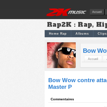
Accueil
Rap2K : Rap, Hi
Home Rap
Albums
Clips
Bow W
Accueil
Bow Wow contre attaq
Master P
Commentaires