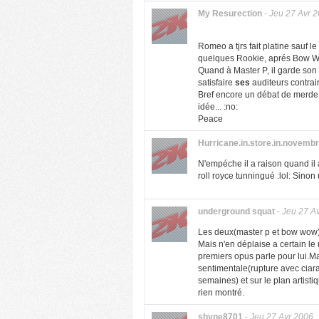
My Resurection
-
Jeu 27 Avr 
Romeo a tjrs fait platine sauf le
quelques Rookie, aprés Bow Wow
Quand à Master P, il garde son st
satisfaire
ses
auditeurs contrai
Bref encore un débat de merde
idée... :no:
Peace
Hurricane.in.store.in.novemb
N'empéche il a raison quand il 
roll royce tunningué :lol: Sinon
underground squat
-
Jeu 27 A
Les deux(master p et bow wow)pe
Mais n'en déplaise a certain le
premiers opus parle pour lui.Ma
sentimentale(rupture avec ciara
semaines) et sur le plan artisti
rien montré.
shyne8701
-
Jeu 27 Avr 2006