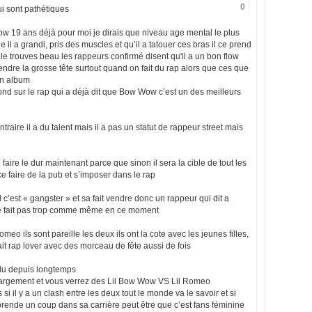
0
ui sont pathétiques
ow 19 ans déjà pour moi je dirais que niveau age mental le plus
il a grandi, pris des muscles et qu’il a tatouer ces bras il ce prend
 le trouves beau les rappeurs confirmé disent qu'il a un bon flow
ndre la grosse tête surtout quand on fait du rap alors que ces que
on album
nd sur le rap qui a déjà dit que Bow Wow c’est un des meilleurs
traire il a du talent mais il a pas un statut de rappeur street mais
e faire le dur maintenant parce que sinon il sera la cible de tout les
 faire de la pub et s’imposer dans le rap
c’est « gangster » et sa fait vendre donc un rappeur qui dit a
 le fait pas trop comme même en ce moment
o ils sont pareille les deux ils ont la cote avec les jeunes filles,
fait rap lover avec des morceau de fête aussi de fois
endu depuis longtemps
échargement et vous verrez des Lil Bow Wow VS Lil Romeo
s si il y a un clash entre les deux tout le monde va le savoir et si
rende un coup dans sa carrière peut être que c’est fans féminine