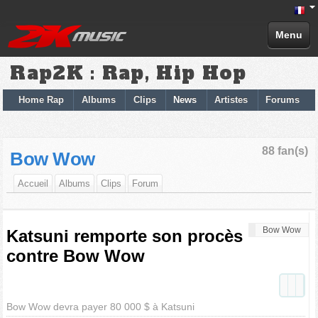
Menu
Rap2K : Rap, Hip Hop
Home Rap
Albums
Clips
News
Artistes
Forums
88 fan(s)
Bow Wow
Accueil
Albums
Clips
Forum
Bow Wow
Katsuni remporte son procès
contre Bow Wow
Bow Wow devra payer 80 000 $ à Katsuni