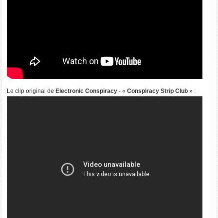
Le clip original de
Electronic Conspiracy
- «
Conspiracy Strip Club
» :