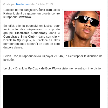
Posté par
Rédaction
Mar 19 Mar 2013
L’actrice porno française
Céline Tran
, alias
Katsuni
, vient de gagner un procès contre
le rappeur
Bow Wow.
En effet, elle l'a poursuivi en justice pour
avoir volé des séquences du clip du
groupe
Electronic Conspiracy
dans «
Conspiracy Strip Club
» dans son clip «
Drank In My Cup
», où l’actrice de films
pornographiques apparaît en train de faire
du pole dance.
Selon TMZ, le rappeur devra lui payer 79 346,07 $ et stopper la diffusion de
la vidéo.
Le clip
« Drank In My Cup » de Bow Wow
à visionner avant son interdiction
: